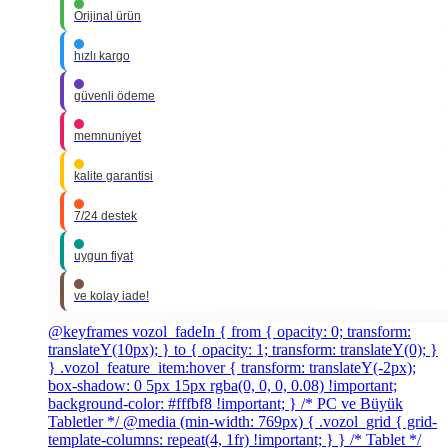
Orijinal ürün
hızlı kargo
güvenli ödeme
memnuniyet
kalite garantisi
7/24 destek
uygun fiyat
ve kolay iade!
@keyframes vozol_fadeIn { from { opacity: 0; transform:
translateY(10px); } to { opacity: 1; transform: translateY(0); }
} .vozol_feature_item:hover { transform: translateY(-2px);
box-shadow: 0 5px 15px rgba(0, 0, 0, 0.08) !important;
background-color: #fffbf8 !important; } /* PC ve Büyük
Tabletler */ @media (min-width: 769px) { .vozol_grid { grid-
template-columns: repeat(4, 1fr) !important; } } /* Tablet */