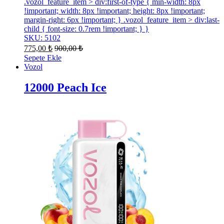
.vozol_feature_item > div:first-of-type { min-width: 8px
!important; width: 8px !important; height: 8px !important;
margin-right: 6px !important; } .vozol_feature_item > div:last-
child { font-size: 0.7rem !important; } }
SKU: 5102
775,00
₺
900,00
₺
Sepete Ekle
Vozol
12000 Peach Ice