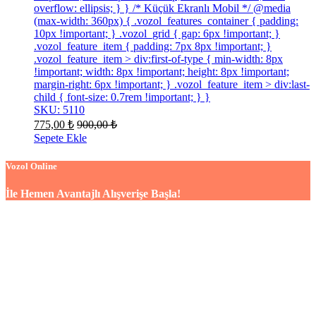
overflow: ellipsis; } } /* Küçük Ekranlı Mobil */ @media
(max-width: 360px) { .vozol_features_container { padding:
10px !important; } .vozol_grid { gap: 6px !important; }
.vozol_feature_item { padding: 7px 8px !important; }
.vozol_feature_item > div:first-of-type { min-width: 8px
!important; width: 8px !important; height: 8px !important;
margin-right: 6px !important; } .vozol_feature_item > div:last-
child { font-size: 0.7rem !important; } }
SKU: 5110
775,00
₺
900,00
₺
Sepete Ekle
Vozol Online
İle Hemen Avantajlı Alışverişe Başla!