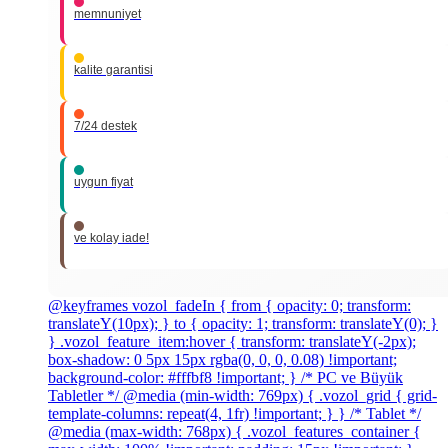
memnuniyet
kalite garantisi
7/24 destek
uygun fiyat
ve kolay iade!
@keyframes vozol_fadeIn { from { opacity: 0; transform:
translateY(10px); } to { opacity: 1; transform: translateY(0); }
} .vozol_feature_item:hover { transform: translateY(-2px);
box-shadow: 0 5px 15px rgba(0, 0, 0, 0.08) !important;
background-color: #fffbf8 !important; } /* PC ve Büyük
Tabletler */ @media (min-width: 769px) { .vozol_grid { grid-
template-columns: repeat(4, 1fr) !important; } } /* Tablet */
@media (max-width: 768px) { .vozol_features_container {