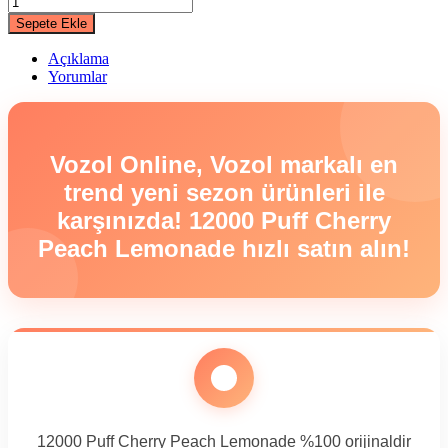
Puff
Sepete Ekle
Cherry
Peach
Açıklama
Lemonade
Yorumlar
quantity
Vozol Online, Vozol markalı en
trend yeni sezon ürünleri ile
karşınızda! 12000 Puff Cherry
Peach Lemonade hızlı satın alın!
12000 Puff Cherry Peach Lemonade %100 orijinaldir