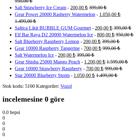
950,00
₺
Salt Strawberry Ice Cream
-
200,00
₺
399,00
₺
Gear Power 20000 Rasberry Watermelon
-
1.050,00
₺
1.499,00
₺
Saltica Likit BUBBLE GUM Gourmet
-
200,00
₺
399,00
₺
Elf Bar Raya D2 20000 Watermelon Ice
-
800,00
₺
950,00
₺
Salt Blueberry Raspberry Lemon
-
200,00
₺
399,00
₺
Gear 10000 Raspberry Tangerine
-
700,00
₺
999,00
₺
Salt Watermelon Ice
-
200,00
₺
399,00
₺
Gear Shisha 25000 Mango Peach
-
1.200,00
₺
1.599,00
₺
Gear 10000 Strawberry Raspberry
-
700,00
₺
999,00
₺
Star 20000 Blueberry Storm
-
1.050,00
₺
1.499,00
₺
Stok kodu:
5100
Kategoriler:
Vozol
incelemesine 0 göre
0.0
hepsi
0
0
0
0