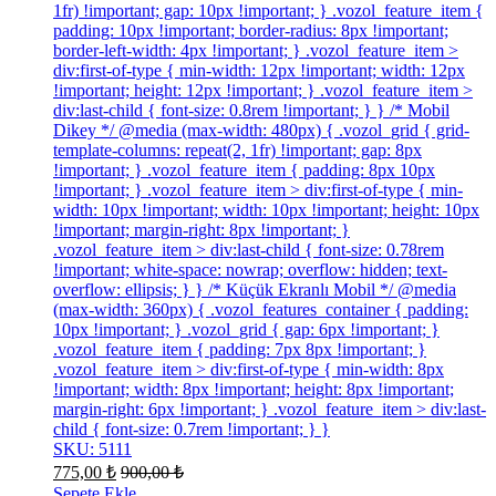
1fr) !important; gap: 10px !important; } .vozol_feature_item {
padding: 10px !important; border-radius: 8px !important;
border-left-width: 4px !important; } .vozol_feature_item >
div:first-of-type { min-width: 12px !important; width: 12px
!important; height: 12px !important; } .vozol_feature_item >
div:last-child { font-size: 0.8rem !important; } } /* Mobil
Dikey */ @media (max-width: 480px) { .vozol_grid { grid-
template-columns: repeat(2, 1fr) !important; gap: 8px
!important; } .vozol_feature_item { padding: 8px 10px
!important; } .vozol_feature_item > div:first-of-type { min-
width: 10px !important; width: 10px !important; height: 10px
!important; margin-right: 8px !important; }
.vozol_feature_item > div:last-child { font-size: 0.78rem
!important; white-space: nowrap; overflow: hidden; text-
overflow: ellipsis; } } /* Küçük Ekranlı Mobil */ @media
(max-width: 360px) { .vozol_features_container { padding:
10px !important; } .vozol_grid { gap: 6px !important; }
.vozol_feature_item { padding: 7px 8px !important; }
.vozol_feature_item > div:first-of-type { min-width: 8px
!important; width: 8px !important; height: 8px !important;
margin-right: 6px !important; } .vozol_feature_item > div:last-
child { font-size: 0.7rem !important; } }
SKU: 5111
775,00
₺
900,00
₺
Sepete Ekle