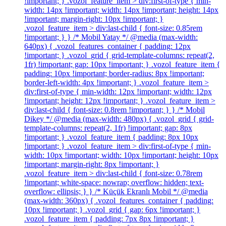
!important; } .vozol_feature_item > div:first-of-type { min-
width: 14px !important; width: 14px !important; height: 14px
!important; margin-right: 10px !important; }
.vozol_feature_item > div:last-child { font-size: 0.85rem
!important; } } /* Mobil Yatay */ @media (max-width:
640px) { .vozol_features_container { padding: 12px
!important; } .vozol_grid { grid-template-columns: repeat(2,
1fr) !important; gap: 10px !important; } .vozol_feature_item {
padding: 10px !important; border-radius: 8px !important;
border-left-width: 4px !important; } .vozol_feature_item >
div:first-of-type { min-width: 12px !important; width: 12px
!important; height: 12px !important; } .vozol_feature_item >
div:last-child { font-size: 0.8rem !important; } } /* Mobil
Dikey */ @media (max-width: 480px) { .vozol_grid { grid-
template-columns: repeat(2, 1fr) !important; gap: 8px
!important; } .vozol_feature_item { padding: 8px 10px
!important; } .vozol_feature_item > div:first-of-type { min-
width: 10px !important; width: 10px !important; height: 10px
!important; margin-right: 8px !important; }
.vozol_feature_item > div:last-child { font-size: 0.78rem
!important; white-space: nowrap; overflow: hidden; text-
overflow: ellipsis; } } /* Küçük Ekranlı Mobil */ @media
(max-width: 360px) { .vozol_features_container { padding:
10px !important; } .vozol_grid { gap: 6px !important; }
.vozol_feature_item { padding: 7px 8px !important; }