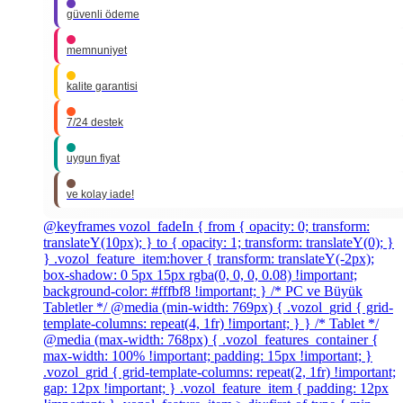
güvenli ödeme
memnuniyet
kalite garantisi
7/24 destek
uygun fiyat
ve kolay iade!
@keyframes vozol_fadeIn { from { opacity: 0; transform:
translateY(10px); } to { opacity: 1; transform: translateY(0); }
} .vozol_feature_item:hover { transform: translateY(-2px);
box-shadow: 0 5px 15px rgba(0, 0, 0, 0.08) !important;
background-color: #fffbf8 !important; } /* PC ve Büyük
Tabletler */ @media (min-width: 769px) { .vozol_grid { grid-
template-columns: repeat(4, 1fr) !important; } } /* Tablet */
@media (max-width: 768px) { .vozol_features_container {
max-width: 100% !important; padding: 15px !important; }
.vozol_grid { grid-template-columns: repeat(2, 1fr) !important;
gap: 12px !important; } .vozol_feature_item { padding: 12px