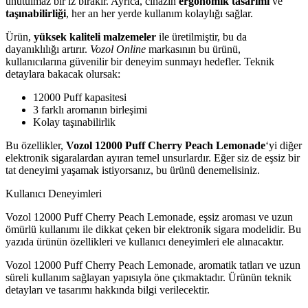
unutulmaz bir iz bırakır. Ayrıca, cihazın
ergonomik tasarımı
ve
taşınabilirliği
, her an her yerde kullanım kolaylığı sağlar.
Ürün,
yüksek kaliteli malzemeler
ile üretilmiştir, bu da
dayanıklılığı artırır.
Vozol Online
markasının bu ürünü,
kullanıcılarına güvenilir bir deneyim sunmayı hedefler. Teknik
detaylara bakacak olursak:
12000 Puff kapasitesi
3 farklı aromanın birleşimi
Kolay taşınabilirlik
Bu özellikler,
Vozol 12000 Puff Cherry Peach Lemonade
‘yi diğer
elektronik sigaralardan ayıran temel unsurlardır. Eğer siz de eşsiz bir
tat deneyimi yaşamak istiyorsanız, bu ürünü denemelisiniz.
Kullanıcı Deneyimleri
Vozol 12000 Puff Cherry Peach Lemonade, eşsiz aroması ve uzun
ömürlü kullanımı ile dikkat çeken bir elektronik sigara modelidir. Bu
yazıda ürünün özellikleri ve kullanıcı deneyimleri ele alınacaktır.
Vozol 12000 Puff Cherry Peach Lemonade, aromatik tatları ve uzun
süreli kullanım sağlayan yapısıyla öne çıkmaktadır. Ürünün teknik
detayları ve tasarımı hakkında bilgi verilecektir.