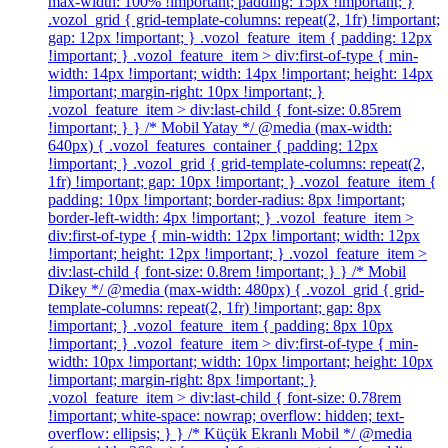
max-width: 100% !important; padding: 15px !important; }
.vozol_grid { grid-template-columns: repeat(2, 1fr) !important;
gap: 12px !important; } .vozol_feature_item { padding: 12px
!important; } .vozol_feature_item > div:first-of-type { min-
width: 14px !important; width: 14px !important; height: 14px
!important; margin-right: 10px !important; }
.vozol_feature_item > div:last-child { font-size: 0.85rem
!important; } } /* Mobil Yatay */ @media (max-width:
640px) { .vozol_features_container { padding: 12px
!important; } .vozol_grid { grid-template-columns: repeat(2,
1fr) !important; gap: 10px !important; } .vozol_feature_item {
padding: 10px !important; border-radius: 8px !important;
border-left-width: 4px !important; } .vozol_feature_item >
div:first-of-type { min-width: 12px !important; width: 12px
!important; height: 12px !important; } .vozol_feature_item >
div:last-child { font-size: 0.8rem !important; } } /* Mobil
Dikey */ @media (max-width: 480px) { .vozol_grid { grid-
template-columns: repeat(2, 1fr) !important; gap: 8px
!important; } .vozol_feature_item { padding: 8px 10px
!important; } .vozol_feature_item > div:first-of-type { min-
width: 10px !important; width: 10px !important; height: 10px
!important; margin-right: 8px !important; }
.vozol_feature_item > div:last-child { font-size: 0.78rem
!important; white-space: nowrap; overflow: hidden; text-
overflow: ellipsis; } } /* Küçük Ekranlı Mobil */ @media