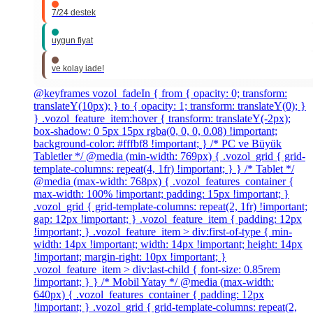
7/24 destek
uygun fiyat
ve kolay iade!
@keyframes vozol_fadeIn { from { opacity: 0; transform:
translateY(10px); } to { opacity: 1; transform: translateY(0); }
} .vozol_feature_item:hover { transform: translateY(-2px);
box-shadow: 0 5px 15px rgba(0, 0, 0, 0.08) !important;
background-color: #fffbf8 !important; } /* PC ve Büyük
Tabletler */ @media (min-width: 769px) { .vozol_grid { grid-
template-columns: repeat(4, 1fr) !important; } } /* Tablet */
@media (max-width: 768px) { .vozol_features_container {
max-width: 100% !important; padding: 15px !important; }
.vozol_grid { grid-template-columns: repeat(2, 1fr) !important;
gap: 12px !important; } .vozol_feature_item { padding: 12px
!important; } .vozol_feature_item > div:first-of-type { min-
width: 14px !important; width: 14px !important; height: 14px
!important; margin-right: 10px !important; }
.vozol_feature_item > div:last-child { font-size: 0.85rem
!important; } } /* Mobil Yatay */ @media (max-width:
640px) { .vozol_features_container { padding: 12px
!important; } .vozol_grid { grid-template-columns: repeat(2,