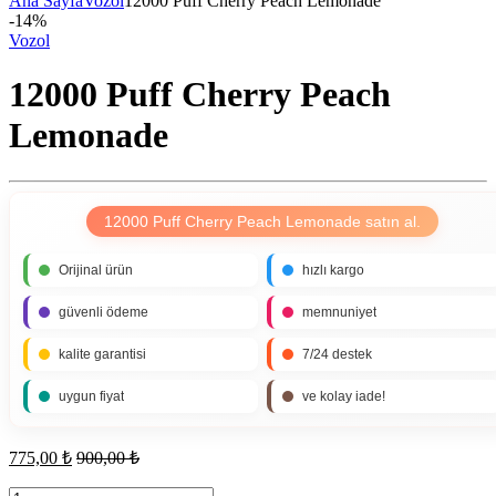
Ana Sayfa
Vozol
12000 Puff Cherry Peach Lemonade
-
14%
Vozol
12000 Puff Cherry Peach
Lemonade
12000 Puff Cherry Peach Lemonade satın al.
Orijinal ürün
hızlı kargo
güvenli ödeme
memnuniyet
kalite garantisi
7/24 destek
uygun fiyat
ve kolay iade!
775,00
₺
900,00
₺
12000