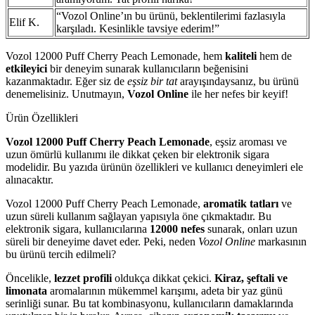
“Vozol Online’ın bu ürünü, beklentilerimi fazlasıyla
Elif K.
karşıladı. Kesinlikle tavsiye ederim!”
Vozol 12000 Puff Cherry Peach Lemonade, hem
kaliteli
hem de
etkileyici
bir deneyim sunarak kullanıcıların beğenisini
kazanmaktadır. Eğer siz de
eşsiz bir tat
arayışındaysanız, bu ürünü
denemelisiniz. Unutmayın,
Vozol Online
ile her nefes bir keyif!
Ürün Özellikleri
Vozol 12000 Puff Cherry Peach Lemonade
, eşsiz aroması ve
uzun ömürlü kullanımı ile dikkat çeken bir elektronik sigara
modelidir. Bu yazıda ürünün özellikleri ve kullanıcı deneyimleri ele
alınacaktır.
Vozol 12000 Puff Cherry Peach Lemonade,
aromatik tatları
ve
uzun süreli kullanım sağlayan yapısıyla öne çıkmaktadır. Bu
elektronik sigara, kullanıcılarına
12000 nefes
sunarak, onları uzun
süreli bir deneyime davet eder. Peki, neden
Vozol Online
markasının
bu ürünü tercih edilmeli?
Öncelikle,
lezzet profili
oldukça dikkat çekici.
Kiraz, şeftali ve
limonata
aromalarının mükemmel karışımı, adeta bir yaz günü
serinliği sunar. Bu tat kombinasyonu, kullanıcıların damaklarında