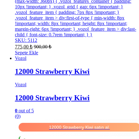
(max-width: 360px) { .vozol_features_container { padding:
10px !important; } .vozol_grid { gap: 6px !important; }
.vozol_feature_item { padding: 7px 8px !important; }
.vozol_feature_item > div:first-of-type { min-width: 8px
!important; width: 8px !important; height: 8px !important;
margin-right: 6px !important; } .vozol_feature_item > div:last-
child { font-size: 0.7rem !important; } }
SKU: 5112
775,00
₺
900,00
₺
Sepete Ekle
Vozol
12000 Strawberry Kiwi
Vozol
12000 Strawberry Kiwi
0
out of 5
(0)
12000 Strawberry Kiwi satın al.