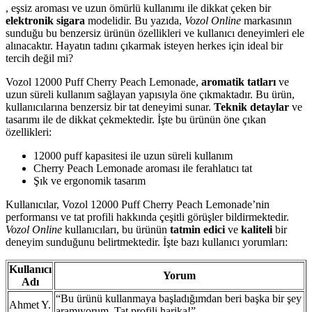
, eşsiz aroması ve uzun ömürlü kullanımı ile dikkat çeken bir
elektronik sigara
modelidir. Bu yazıda,
Vozol Online
markasının
sunduğu bu benzersiz ürünün özellikleri ve kullanıcı deneyimleri ele
alınacaktır. Hayatın tadını çıkarmak isteyen herkes için ideal bir
tercih değil mi?
Vozol 12000 Puff Cherry Peach Lemonade,
aromatik tatları
ve
uzun süreli kullanım sağlayan yapısıyla öne çıkmaktadır. Bu ürün,
kullanıcılarına benzersiz bir tat deneyimi sunar.
Teknik detaylar
ve
tasarımı ile de dikkat çekmektedir. İşte bu ürünün öne çıkan
özellikleri:
12000 puff kapasitesi ile uzun süreli kullanım
Cherry Peach Lemonade aroması ile ferahlatıcı tat
Şık ve ergonomik tasarım
Kullanıcılar, Vozol 12000 Puff Cherry Peach Lemonade’nin
performansı ve tat profili hakkında çeşitli görüşler bildirmektedir.
Vozol Online
kullanıcıları, bu ürünün
tatmin edici
ve
kaliteli
bir
deneyim sunduğunu belirtmektedir. İşte bazı kullanıcı yorumları:
Kullanıcı
Yorum
Adı
“Bu ürünü kullanmaya başladığımdan beri başka bir şey
Ahmet Y.
aramıyorum. Tat profili harika!”