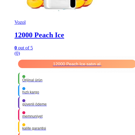
Vozol
12000 Peach Ice
0
out of 5
(0)
12000 Peach Ice satın al.
Orijinal ürün
hızlı kargo
güvenli ödeme
memnuniyet
kalite garantisi