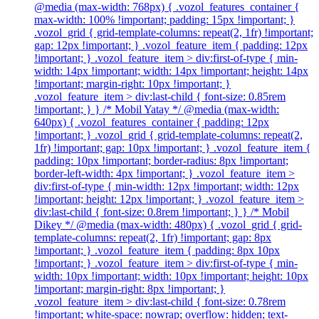
@media (max-width: 768px) { .vozol_features_container {
max-width: 100% !important; padding: 15px !important; }
.vozol_grid { grid-template-columns: repeat(2, 1fr) !important;
gap: 12px !important; } .vozol_feature_item { padding: 12px
!important; } .vozol_feature_item > div:first-of-type { min-
width: 14px !important; width: 14px !important; height: 14px
!important; margin-right: 10px !important; }
.vozol_feature_item > div:last-child { font-size: 0.85rem
!important; } } /* Mobil Yatay */ @media (max-width:
640px) { .vozol_features_container { padding: 12px
!important; } .vozol_grid { grid-template-columns: repeat(2,
1fr) !important; gap: 10px !important; } .vozol_feature_item {
padding: 10px !important; border-radius: 8px !important;
border-left-width: 4px !important; } .vozol_feature_item >
div:first-of-type { min-width: 12px !important; width: 12px
!important; height: 12px !important; } .vozol_feature_item >
div:last-child { font-size: 0.8rem !important; } } /* Mobil
Dikey */ @media (max-width: 480px) { .vozol_grid { grid-
template-columns: repeat(2, 1fr) !important; gap: 8px
!important; } .vozol_feature_item { padding: 8px 10px
!important; } .vozol_feature_item > div:first-of-type { min-
width: 10px !important; width: 10px !important; height: 10px
!important; margin-right: 8px !important; }
.vozol_feature_item > div:last-child { font-size: 0.78rem
!important; white-space: nowrap; overflow: hidden; text-