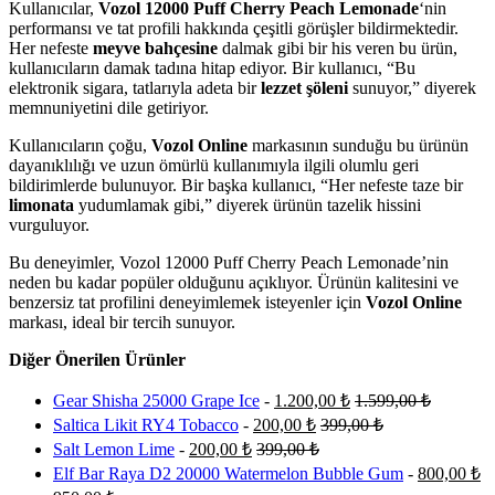
Kullanıcılar,
Vozol 12000 Puff Cherry Peach Lemonade
‘nin
performansı ve tat profili hakkında çeşitli görüşler bildirmektedir.
Her nefeste
meyve bahçesine
dalmak gibi bir his veren bu ürün,
kullanıcıların damak tadına hitap ediyor. Bir kullanıcı, “Bu
elektronik sigara, tatlarıyla adeta bir
lezzet şöleni
sunuyor,” diyerek
memnuniyetini dile getiriyor.
Kullanıcıların çoğu,
Vozol Online
markasının sunduğu bu ürünün
dayanıklılığı ve uzun ömürlü kullanımıyla ilgili olumlu geri
bildirimlerde bulunuyor. Bir başka kullanıcı, “Her nefeste taze bir
limonata
yudumlamak gibi,” diyerek ürünün tazelik hissini
vurguluyor.
Bu deneyimler, Vozol 12000 Puff Cherry Peach Lemonade’nin
neden bu kadar popüler olduğunu açıklıyor. Ürünün kalitesini ve
benzersiz tat profilini deneyimlemek isteyenler için
Vozol Online
markası, ideal bir tercih sunuyor.
Diğer Önerilen Ürünler
Gear Shisha 25000 Grape Ice
-
1.200,00
₺
1.599,00
₺
Saltica Likit RY4 Tobacco
-
200,00
₺
399,00
₺
Salt Lemon Lime
-
200,00
₺
399,00
₺
Elf Bar Raya D2 20000 Watermelon Bubble Gum
-
800,00
₺