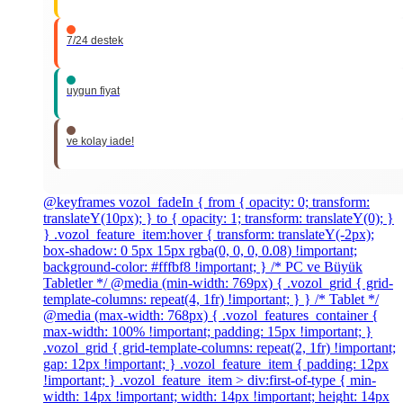
7/24 destek
uygun fiyat
ve kolay iade!
@keyframes vozol_fadeIn { from { opacity: 0; transform:
translateY(10px); } to { opacity: 1; transform: translateY(0); }
} .vozol_feature_item:hover { transform: translateY(-2px);
box-shadow: 0 5px 15px rgba(0, 0, 0, 0.08) !important;
background-color: #fffbf8 !important; } /* PC ve Büyük
Tabletler */ @media (min-width: 769px) { .vozol_grid { grid-
template-columns: repeat(4, 1fr) !important; } } /* Tablet */
@media (max-width: 768px) { .vozol_features_container {
max-width: 100% !important; padding: 15px !important; }
.vozol_grid { grid-template-columns: repeat(2, 1fr) !important;
gap: 12px !important; } .vozol_feature_item { padding: 12px
!important; } .vozol_feature_item > div:first-of-type { min-
width: 14px !important; width: 14px !important; height: 14px