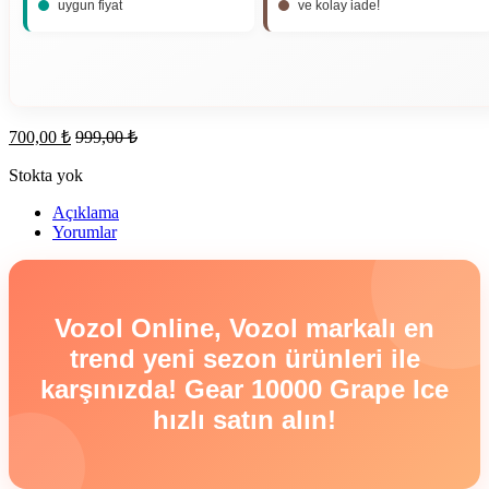
uygun fiyat
ve kolay iade!
700,00
₺
999,00
₺
Stokta yok
Açıklama
Yorumlar
Vozol Online, Vozol markalı en
trend yeni sezon ürünleri ile
karşınızda! Gear 10000 Grape Ice
hızlı satın alın!