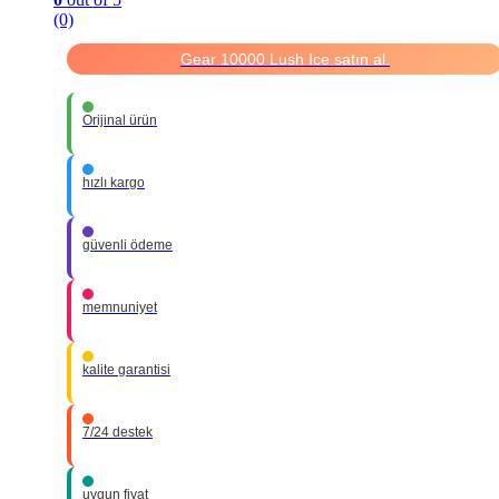
(0)
Gear 10000 Lush Ice satın al.
Orijinal ürün
hızlı kargo
güvenli ödeme
memnuniyet
kalite garantisi
7/24 destek
uygun fiyat