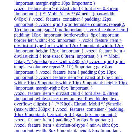
!important; margin-right: 10px !important; }
.vozol_feature_item > div:last-child { font-size: 0.85rem
!important; } } /* Mobil Yatay */ @media (max-width:
640px) { .vozol_features_container { padding: 12px
!important; } .vozol_grid { grid-template-columns: repeat(2,
1fr) !important; gap: 10px !important; } .vozol_feature_item {
padding: 10px !important; border-radius: 8px !important;
border-left-width: 4px !important; } .vozol_feature_item >
div:first-of-type { min-width: 12px !important; width: 12px
!important; height: 12px !important; } .vozol_feature_item >
div:last-child { font-size: 0.8rem !important; } } /* Mobil
Dikey */ @media (max-width: 480px) { .vozol_grid { grid-
template-columns: repeat(2, 1fr) !important; gap: 8px
!important; } .vozol_feature_item { padding: 8px 10px
!important; } .vozol_feature_item > div:first-of-type { min-
width: 10px !important; width: 10px !important; height: 10px
!important; margin-right: 8px !important; }
.vozol_feature_item > div:last-child { font-size: 0.78rem
!important; white-space: nowrap; overflow: hidden; text-
overflow: ellipsis; } } /* Küçük Ekranlı Mobil */ @media
(max-width: 360px) { .vozol_features_container { padding:
10px !important; } .vozol_grid { gap: 6px !important; }
.vozol_feature_item { padding: 7px 8px !important; }
.vozol_feature_item > div:first-of-type { min-width: 8px
!important; width: 8px !important; height: 8px !important;