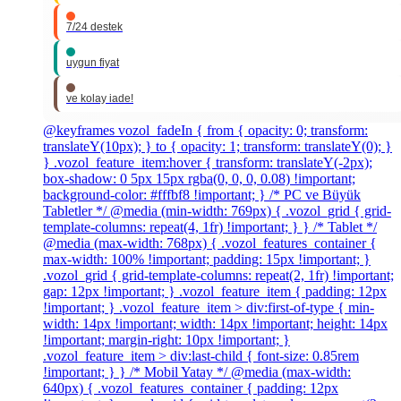
7/24 destek
uygun fiyat
ve kolay iade!
@keyframes vozol_fadeIn { from { opacity: 0; transform:
translateY(10px); } to { opacity: 1; transform: translateY(0); }
} .vozol_feature_item:hover { transform: translateY(-2px);
box-shadow: 0 5px 15px rgba(0, 0, 0, 0.08) !important;
background-color: #fffbf8 !important; } /* PC ve Büyük
Tabletler */ @media (min-width: 769px) { .vozol_grid { grid-
template-columns: repeat(4, 1fr) !important; } } /* Tablet */
@media (max-width: 768px) { .vozol_features_container {
max-width: 100% !important; padding: 15px !important; }
.vozol_grid { grid-template-columns: repeat(2, 1fr) !important;
gap: 12px !important; } .vozol_feature_item { padding: 12px
!important; } .vozol_feature_item > div:first-of-type { min-
width: 14px !important; width: 14px !important; height: 14px
!important; margin-right: 10px !important; }
.vozol_feature_item > div:last-child { font-size: 0.85rem
!important; } } /* Mobil Yatay */ @media (max-width:
640px) { .vozol_features_container { padding: 12px