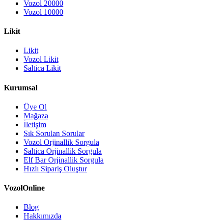
Vozol 20000
Vozol 10000
Likit
Likit
Vozol Likit
Saltica Likit
Kurumsal
Üye Ol
Mağaza
İletişim
Sık Sorulan Sorular
Vozol Orjinallik Sorgula
Saltica Orjinallik Sorgula
Elf Bar Orjinallik Sorgula
Hızlı Sipariş Oluştur
VozolOnline
Blog
Hakkımızda