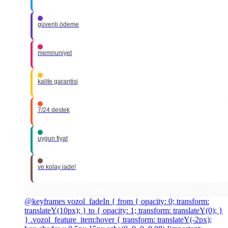
güvenli ödeme
memnuniyet
kalite garantisi
7/24 destek
uygun fiyat
ve kolay iade!
@keyframes vozol_fadeIn { from { opacity: 0; transform:
translateY(10px); } to { opacity: 1; transform: translateY(0); }
} .vozol_feature_item:hover { transform: translateY(-2px);