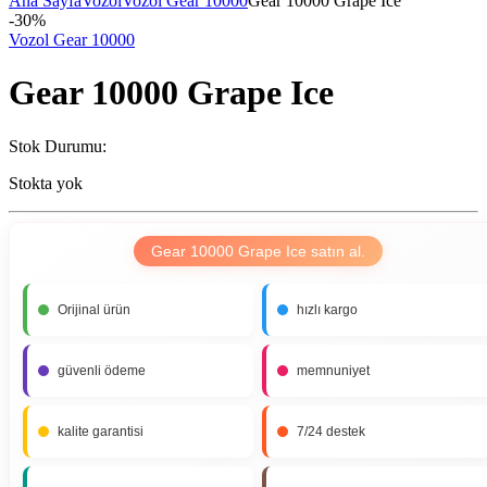
Ana Sayfa
Vozol
Vozol Gear 10000
Gear 10000 Grape Ice
-
30%
Vozol Gear 10000
Gear 10000 Grape Ice
Stok Durumu:
Stokta yok
Gear 10000 Grape Ice satın al.
Orijinal ürün
hızlı kargo
güvenli ödeme
memnuniyet
kalite garantisi
7/24 destek