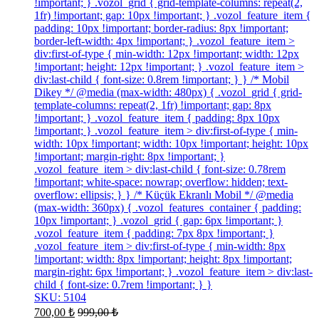
!important; } .vozol_grid { grid-template-columns: repeat(2,
1fr) !important; gap: 10px !important; } .vozol_feature_item {
padding: 10px !important; border-radius: 8px !important;
border-left-width: 4px !important; } .vozol_feature_item >
div:first-of-type { min-width: 12px !important; width: 12px
!important; height: 12px !important; } .vozol_feature_item >
div:last-child { font-size: 0.8rem !important; } } /* Mobil
Dikey */ @media (max-width: 480px) { .vozol_grid { grid-
template-columns: repeat(2, 1fr) !important; gap: 8px
!important; } .vozol_feature_item { padding: 8px 10px
!important; } .vozol_feature_item > div:first-of-type { min-
width: 10px !important; width: 10px !important; height: 10px
!important; margin-right: 8px !important; }
.vozol_feature_item > div:last-child { font-size: 0.78rem
!important; white-space: nowrap; overflow: hidden; text-
overflow: ellipsis; } } /* Küçük Ekranlı Mobil */ @media
(max-width: 360px) { .vozol_features_container { padding:
10px !important; } .vozol_grid { gap: 6px !important; }
.vozol_feature_item { padding: 7px 8px !important; }
.vozol_feature_item > div:first-of-type { min-width: 8px
!important; width: 8px !important; height: 8px !important;
margin-right: 6px !important; } .vozol_feature_item > div:last-
child { font-size: 0.7rem !important; } }
SKU: 5104
700,00
₺
999,00
₺