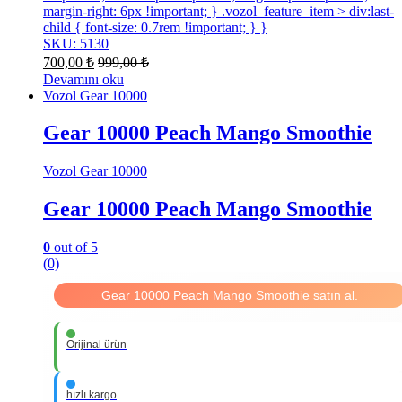
margin-right: 6px !important; } .vozol_feature_item > div:last-
child { font-size: 0.7rem !important; } }
SKU: 5130
700,00
₺
999,00
₺
Devamını oku
Vozol Gear 10000
Gear 10000 Peach Mango Smoothie
Vozol Gear 10000
Gear 10000 Peach Mango Smoothie
0
out of 5
(0)
Gear 10000 Peach Mango Smoothie satın al.
Orijinal ürün
hızlı kargo