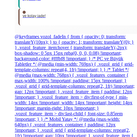
ve kolay iade!
@keyframes vozol_fadeIn { from { opacity: 0; transform:
translateY(10px); } to { opacity: 1; transform: translateY(0); }
} .vozol_feature_item:hover { transform: translateY(-2px);
box-shadow: 0 5px 15px rgba(0, 0, 0, 0.08) !important;
background-color: #fffbf8 !important; } /* PC ve Büyük
Tabletler */ @media (min-width: 769px) { .vozol_grid { grid-
template-columns: repeat(4, 1fr) !important; } } /* Tablet */
@media (max-width: 768px) { .vozol_features_container {
max-width: 100% !important; padding: 15px !important; }
.vozol_grid { grid-template-columns: repeat(2, 1fr) !important;
gap: 12px !important; } .vozol_feature_item { padding: 12px
!important; } .vozol_feature_item > div:first-of-type { min-
width: 14px !important; width: 14px !important; height: 14px
!important; margin-right: 10px !important; }
.vozol_feature_item > div:last-child { font-size: 0.85rem
!important; } } /* Mobil Yatay */ @media (max-width:
640px) { .vozol_features_container { padding: 12px
!important; } .vozol_grid { grid-template-columns: repeat(2,
1fr) !important; gap: 10px !important; } .vozol_feature_item {