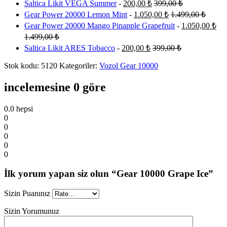
Saltica Likit VEGA Summer
-
200,00
₺
399,00
₺
Gear Power 20000 Lemon Mint
-
1.050,00
₺
1.499,00
₺
Gear Power 20000 Mango Pinapple Grapefruit
-
1.050,00
₺
1.499,00
₺
Saltica Likit ARES Tobacco
-
200,00
₺
399,00
₺
Stok kodu:
5120
Kategoriler:
Vozol Gear 10000
incelemesine 0 göre
0.0
hepsi
0
0
0
0
0
İlk yorum yapan siz olun “Gear 10000 Grape Ice”
Sizin Puanınız
Sizin Yorumunuz