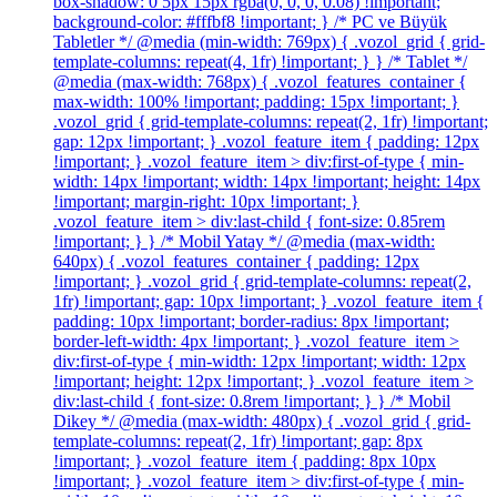
box-shadow: 0 5px 15px rgba(0, 0, 0, 0.08) !important;
background-color: #fffbf8 !important; } /* PC ve Büyük
Tabletler */ @media (min-width: 769px) { .vozol_grid { grid-
template-columns: repeat(4, 1fr) !important; } } /* Tablet */
@media (max-width: 768px) { .vozol_features_container {
max-width: 100% !important; padding: 15px !important; }
.vozol_grid { grid-template-columns: repeat(2, 1fr) !important;
gap: 12px !important; } .vozol_feature_item { padding: 12px
!important; } .vozol_feature_item > div:first-of-type { min-
width: 14px !important; width: 14px !important; height: 14px
!important; margin-right: 10px !important; }
.vozol_feature_item > div:last-child { font-size: 0.85rem
!important; } } /* Mobil Yatay */ @media (max-width:
640px) { .vozol_features_container { padding: 12px
!important; } .vozol_grid { grid-template-columns: repeat(2,
1fr) !important; gap: 10px !important; } .vozol_feature_item {
padding: 10px !important; border-radius: 8px !important;
border-left-width: 4px !important; } .vozol_feature_item >
div:first-of-type { min-width: 12px !important; width: 12px
!important; height: 12px !important; } .vozol_feature_item >
div:last-child { font-size: 0.8rem !important; } } /* Mobil
Dikey */ @media (max-width: 480px) { .vozol_grid { grid-
template-columns: repeat(2, 1fr) !important; gap: 8px
!important; } .vozol_feature_item { padding: 8px 10px
!important; } .vozol_feature_item > div:first-of-type { min-