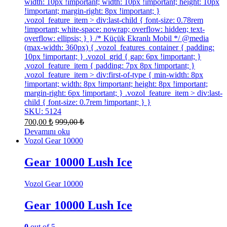
width: 10px !important; width: 10px !important; height: 10px
!important; margin-right: 8px !important; }
.vozol_feature_item > div:last-child { font-size: 0.78rem
!important; white-space: nowrap; overflow: hidden; text-
overflow: ellipsis; } } /* Küçük Ekranlı Mobil */ @media
(max-width: 360px) { .vozol_features_container { padding:
10px !important; } .vozol_grid { gap: 6px !important; }
.vozol_feature_item { padding: 7px 8px !important; }
.vozol_feature_item > div:first-of-type { min-width: 8px
!important; width: 8px !important; height: 8px !important;
margin-right: 6px !important; } .vozol_feature_item > div:last-
child { font-size: 0.7rem !important; } }
SKU: 5124
700,00
₺
999,00
₺
Devamını oku
Vozol Gear 10000
Gear 10000 Lush Ice
Vozol Gear 10000
Gear 10000 Lush Ice
0
out of 5