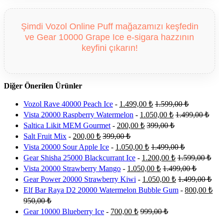
Şimdi Vozol Online Puff mağazamızı keşfedin
ve Gear 10000 Grape Ice e-sigara hazzının
keyfini çıkarın!
Diğer Önerilen Ürünler
Vozol Rave 40000 Peach Ice
-
1.499,00
₺
1.599,00
₺
Vista 20000 Raspberry Watermelon
-
1.050,00
₺
1.499,00
₺
Saltica Likit MEM Gourmet
-
200,00
₺
399,00
₺
Salt Fruit Mix
-
200,00
₺
399,00
₺
Vista 20000 Sour Apple Ice
-
1.050,00
₺
1.499,00
₺
Gear Shisha 25000 Blackcurrant Ice
-
1.200,00
₺
1.599,00
₺
Vista 20000 Strawberry Mango
-
1.050,00
₺
1.499,00
₺
Gear Power 20000 Strawberry Kiwi
-
1.050,00
₺
1.499,00
₺
Elf Bar Raya D2 20000 Watermelon Bubble Gum
-
800,00
₺
950,00
₺
Gear 10000 Blueberry Ice
-
700,00
₺
999,00
₺