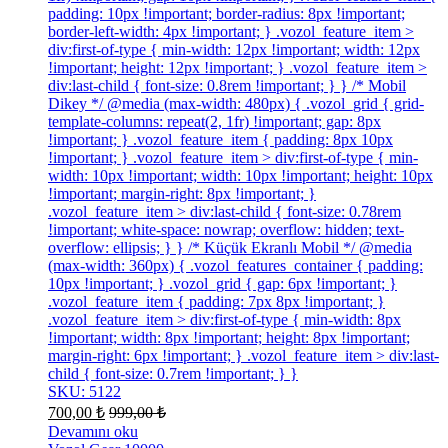
padding: 10px !important; border-radius: 8px !important;
border-left-width: 4px !important; } .vozol_feature_item >
div:first-of-type { min-width: 12px !important; width: 12px
!important; height: 12px !important; } .vozol_feature_item >
div:last-child { font-size: 0.8rem !important; } } /* Mobil
Dikey */ @media (max-width: 480px) { .vozol_grid { grid-
template-columns: repeat(2, 1fr) !important; gap: 8px
!important; } .vozol_feature_item { padding: 8px 10px
!important; } .vozol_feature_item > div:first-of-type { min-
width: 10px !important; width: 10px !important; height: 10px
!important; margin-right: 8px !important; }
.vozol_feature_item > div:last-child { font-size: 0.78rem
!important; white-space: nowrap; overflow: hidden; text-
overflow: ellipsis; } } /* Küçük Ekranlı Mobil */ @media
(max-width: 360px) { .vozol_features_container { padding:
10px !important; } .vozol_grid { gap: 6px !important; }
.vozol_feature_item { padding: 7px 8px !important; }
.vozol_feature_item > div:first-of-type { min-width: 8px
!important; width: 8px !important; height: 8px !important;
margin-right: 6px !important; } .vozol_feature_item > div:last-
child { font-size: 0.7rem !important; } }
SKU: 5122
700,00
₺
999,00
₺
Devamını oku