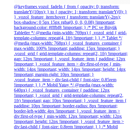
@keyframes vozol_fadeIn { from { opacity: 0; transform:
translateY(10px); } to { opacity: 1; transform: translateY(0); }
} .vozol_feature_item:hover { transform: translateY(-2px);
box-shadow: 0 5px 15px rgba(0, 0, 0, 0.08) !important;
background-color: #fffbf8 !important; } /* PC ve Büyük
Tabletler */ @media (min-width: 769px) { .vozol_grid { grid-
template-columns: repeat(4, 1fr) !important; } } /* Tablet */
@media (max-width: 768px) { .vozol_features_container {
max-width: 100% !important; padding: 15px !important; }
.vozol_grid { grid-template-columns: repeat(2, 1fr) !important;
gap: 12px !important; } .vozol_feature_item { padding: 12px
!important; } .vozol_feature_item > div:first-of-type { min-
width: 14px !important; width: 14px !important; height: 14px
!important; margin-right: 10px !important; }
.vozol_feature_item > div:last-child { font-size: 0.85rem
!important; } } /* Mobil Yatay */ @media (max-width:
640px) { .vozol_features_container { padding: 12px
!important; } .vozol_grid { grid-template-columns: repeat(2,
1fr) !important; gap: 10px !important; } .vozol_feature_item {
padding: 10px !important; border-radius: 8px !important;
border-left-width: 4px !important; } .vozol_feature_item >
div:first-of-type { min-width: 12px !important; width: 12px
!important; height: 12px !important; } .vozol_feature_item >
div:last-child { font-size: 0.8rem !important; } } /* Mobil