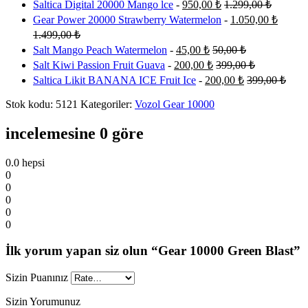
Saltica Digital 20000 Mango lce
-
950,00
₺
1.299,00
₺
Gear Power 20000 Strawberry Watermelon
-
1.050,00
₺
1.499,00
₺
Salt Mango Peach Watermelon
-
45,00
₺
50,00
₺
Salt Kiwi Passion Fruit Guava
-
200,00
₺
399,00
₺
Saltica Likit BANANA ICE Fruit Ice
-
200,00
₺
399,00
₺
Stok kodu:
5121
Kategoriler:
Vozol Gear 10000
incelemesine 0 göre
0.0
hepsi
0
0
0
0
0
İlk yorum yapan siz olun “Gear 10000 Green Blast”
Sizin Puanınız
Sizin Yorumunuz