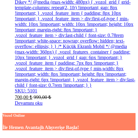
Dikey */ @media (max-width: 480px) { .vozol_grid { grid-
template-columns: repeat(2, 1fr) !important; gap: 8px
!important; } .vozol_feature_item { padding: 8px 10px
!important; } .vozol_feature_item > div:first-of-type { min-
width: 10px !important; width: 10px !important; height: 10px
!important; margin-right: 8px !important; }
.vozol_feature_item > div:last-child { font-size: 0.78rem
!important; white-space: nowrap; overflow: hidden; text-
overflow: ellipsis; } } /* Küçük Ekranlı Mobil */ @media
(max-width: 360px) { .vozol_features_container { padding:
10px !important; } .vozol_grid { gap: 6px !important; }
.vozol_feature_item { padding: 7px 8px !important; }
.vozol_feature_item > div:first-of-type { min-width: 8px
!important; width: 8px !important; height: 8px !important;
margin-right: 6px !important; } .vozol_feature_item > div:last-
child { font-size: 0.7rem !important; } }
SKU: 5101
700,00
₺
999,00
₺
Devamını oku
Vozol Online
İle Hemen Avantajlı Alışverişe Başla!