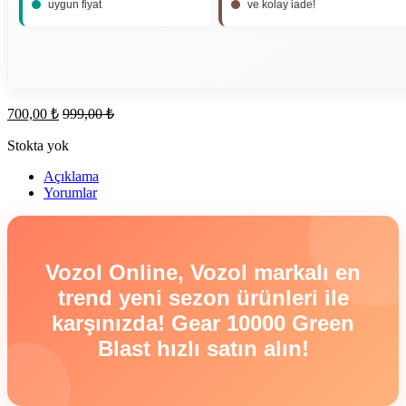
uygun fiyat
ve kolay iade!
700,00
₺
999,00
₺
Stokta yok
Açıklama
Yorumlar
Vozol Online, Vozol markalı en
trend yeni sezon ürünleri ile
karşınızda! Gear 10000 Green
Blast hızlı satın alın!