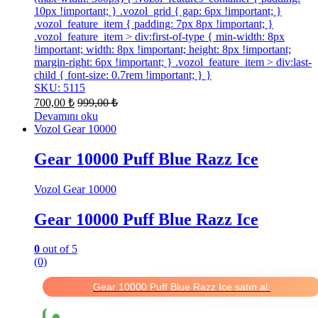
10px !important; } .vozol_grid { gap: 6px !important; }
.vozol_feature_item { padding: 7px 8px !important; }
.vozol_feature_item > div:first-of-type { min-width: 8px
!important; width: 8px !important; height: 8px !important;
margin-right: 6px !important; } .vozol_feature_item > div:last-
child { font-size: 0.7rem !important; } }
SKU: 5115
700,00
₺
999,00
₺
Devamını oku
Vozol Gear 10000
Gear 10000 Puff Blue Razz Ice
Vozol Gear 10000
Gear 10000 Puff Blue Razz Ice
0
out of 5
(0)
Gear 10000 Puff Blue Razz Ice satın al.