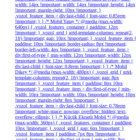
width: 14px !important; width: 14px !important; height: 14px
!important; margin-right: 10px !important; }
.vozol_feature_item > div:last-child { font-size: 0.85rem
!important; } } /* Mobil Yatay */ @media (max-width:
640px) { .vozol_features_container { padding: 12px
!important; } .vozol_grid { grid-template-columns: repeat(2,
1fr) !important; gap: 10px !important; } .vozol_feature_item {
padding: 10px !important; border-radius: 8px !important;
border-left-width: 4px !important; } .vozol_feature_item >
div:first-of-type { min-width: 12px !important; width: 12px
!important; height: 12px !important; } .vozol_feature_item >
div:last-child { font-size: 0.8rem !important; } } /* Mobil
Dikey */ @media (max-width: 480px) { .vozol_grid { grid-
template-columns: repeat(2, 1fr) !important; gap: 8px
!important; } .vozol_feature_item { padding: 8px 10px
!important; } .vozol_feature_item > div:first-of-type { min-
width: 10px !important; width: 10px !important; height: 10px
!important; margin-right: 8px !important; }
.vozol_feature_item > div:last-child { font-size: 0.78rem
!important; white-space: nowrap; overflow: hidden; text-
overflow: ellipsis; } } /* Küçük Ekranlı Mobil */ @media
(max-width: 360px) { .vozol_features_container { padding:
10px !important; } .vozol_grid { gap: 6px !important; }
.vozol_feature_item { padding: 7px 8px !important; }
.vozol_feature_item > div:first-of-type { min-width: 8px