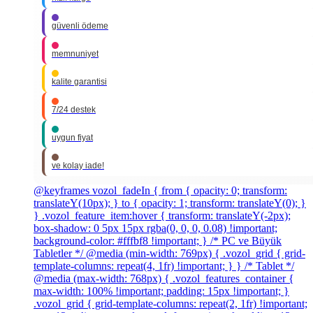
güvenli ödeme
memnuniyet
kalite garantisi
7/24 destek
uygun fiyat
ve kolay iade!
@keyframes vozol_fadeIn { from { opacity: 0; transform:
translateY(10px); } to { opacity: 1; transform: translateY(0); }
} .vozol_feature_item:hover { transform: translateY(-2px);
box-shadow: 0 5px 15px rgba(0, 0, 0, 0.08) !important;
background-color: #fffbf8 !important; } /* PC ve Büyük
Tabletler */ @media (min-width: 769px) { .vozol_grid { grid-
template-columns: repeat(4, 1fr) !important; } } /* Tablet */
@media (max-width: 768px) { .vozol_features_container {
max-width: 100% !important; padding: 15px !important; }
.vozol_grid { grid-template-columns: repeat(2, 1fr) !important;