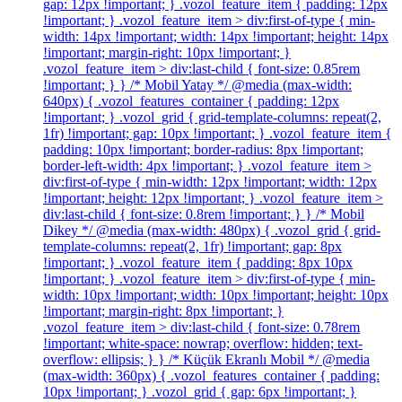
gap: 12px !important; } .vozol_feature_item { padding: 12px
!important; } .vozol_feature_item > div:first-of-type { min-
width: 14px !important; width: 14px !important; height: 14px
!important; margin-right: 10px !important; }
.vozol_feature_item > div:last-child { font-size: 0.85rem
!important; } } /* Mobil Yatay */ @media (max-width:
640px) { .vozol_features_container { padding: 12px
!important; } .vozol_grid { grid-template-columns: repeat(2,
1fr) !important; gap: 10px !important; } .vozol_feature_item {
padding: 10px !important; border-radius: 8px !important;
border-left-width: 4px !important; } .vozol_feature_item >
div:first-of-type { min-width: 12px !important; width: 12px
!important; height: 12px !important; } .vozol_feature_item >
div:last-child { font-size: 0.8rem !important; } } /* Mobil
Dikey */ @media (max-width: 480px) { .vozol_grid { grid-
template-columns: repeat(2, 1fr) !important; gap: 8px
!important; } .vozol_feature_item { padding: 8px 10px
!important; } .vozol_feature_item > div:first-of-type { min-
width: 10px !important; width: 10px !important; height: 10px
!important; margin-right: 8px !important; }
.vozol_feature_item > div:last-child { font-size: 0.78rem
!important; white-space: nowrap; overflow: hidden; text-
overflow: ellipsis; } } /* Küçük Ekranlı Mobil */ @media
(max-width: 360px) { .vozol_features_container { padding:
10px !important; } .vozol_grid { gap: 6px !important; }