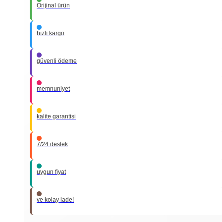
Orijinal ürün
hızlı kargo
güvenli ödeme
memnuniyet
kalite garantisi
7/24 destek
uygun fiyat
ve kolay iade!