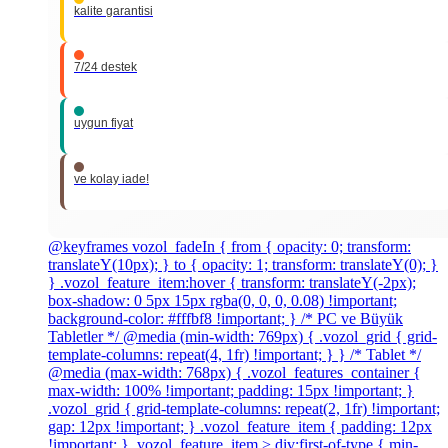
kalite garantisi
7/24 destek
uygun fiyat
ve kolay iade!
@keyframes vozol_fadeIn { from { opacity: 0; transform:
translateY(10px); } to { opacity: 1; transform: translateY(0); }
} .vozol_feature_item:hover { transform: translateY(-2px);
box-shadow: 0 5px 15px rgba(0, 0, 0, 0.08) !important;
background-color: #fffbf8 !important; } /* PC ve Büyük
Tabletler */ @media (min-width: 769px) { .vozol_grid { grid-
template-columns: repeat(4, 1fr) !important; } } /* Tablet */
@media (max-width: 768px) { .vozol_features_container {
max-width: 100% !important; padding: 15px !important; }
.vozol_grid { grid-template-columns: repeat(2, 1fr) !important;
gap: 12px !important; } .vozol_feature_item { padding: 12px
!important; } .vozol_feature_item > div:first-of-type { min-