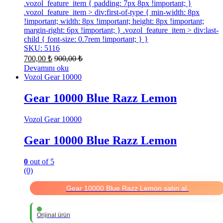
.vozol_feature_item { padding: 7px 8px !important; }
.vozol_feature_item > div:first-of-type { min-width: 8px
!important; width: 8px !important; height: 8px !important;
margin-right: 6px !important; } .vozol_feature_item > div:last-
child { font-size: 0.7rem !important; } }
SKU: 5116
700,00
₺
900,00
₺
Devamını oku
Vozol Gear 10000
Gear 10000 Blue Razz Lemon
Vozol Gear 10000
Gear 10000 Blue Razz Lemon
0
out of 5
(0)
Gear 10000 Blue Razz Lemon satın al.
Orijinal ürün