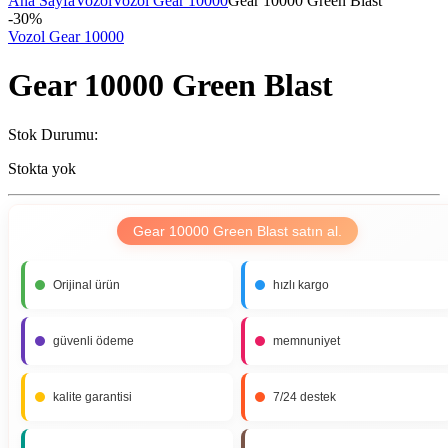
Ana Sayfa
Vozol
Vozol Gear 10000
Gear 10000 Green Blast
-
30%
Vozol Gear 10000
Gear 10000 Green Blast
Stok Durumu:
Stokta yok
Gear 10000 Green Blast satın al.
Orijinal ürün
hızlı kargo
güvenli ödeme
memnuniyet
kalite garantisi
7/24 destek