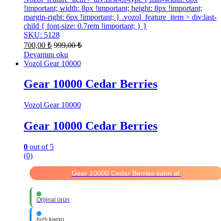
!important; width: 8px !important; height: 8px !important;
margin-right: 6px !important; } .vozol_feature_item > div:last-
child { font-size: 0.7rem !important; } }
SKU: 5128
700,00
₺
999,00
₺
Devamını oku
Vozol Gear 10000
Gear 10000 Cedar Berries
Vozol Gear 10000
Gear 10000 Cedar Berries
0
out of 5
(0)
Gear 10000 Cedar Berries satın al.
Orijinal ürün
hızlı kargo