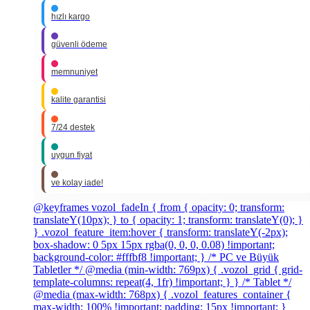
hızlı kargo
güvenli ödeme
memnuniyet
kalite garantisi
7/24 destek
uygun fiyat
ve kolay iade!
@keyframes vozol_fadeIn { from { opacity: 0; transform:
translateY(10px); } to { opacity: 1; transform: translateY(0); }
} .vozol_feature_item:hover { transform: translateY(-2px);
box-shadow: 0 5px 15px rgba(0, 0, 0, 0.08) !important;
background-color: #fffbf8 !important; } /* PC ve Büyük
Tabletler */ @media (min-width: 769px) { .vozol_grid { grid-
template-columns: repeat(4, 1fr) !important; } } /* Tablet */
@media (max-width: 768px) { .vozol_features_container {
max-width: 100% !important; padding: 15px !important; }