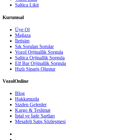
Saltica Likit
Kurumsal
Üye Ol
Mağaza
İletişim
Sık Sorulan Sorular
Vozol Orjinallik Sorgula
Saltica Orjinallik Sorgula
Elf Bar Orjinallik Sorgula
Hızlı Sipariş Oluştur
VozolOnline
Blog
Hakkımızda
Sizden Gelenler
Kargo & Teslimat
İptal ve İade Şartları
Mesafeli Satış Sözleşmesi