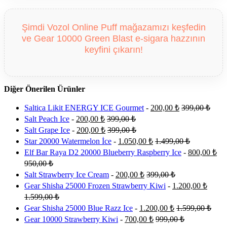
Şimdi Vozol Online Puff mağazamızı keşfedin
ve Gear 10000 Green Blast e-sigara hazzının
keyfini çıkarın!
Diğer Önerilen Ürünler
Saltica Likit ENERGY ICE Gourmet
-
200,00
₺
399,00
₺
Salt Peach Ice
-
200,00
₺
399,00
₺
Salt Grape Ice
-
200,00
₺
399,00
₺
Star 20000 Watermelon İce
-
1.050,00
₺
1.499,00
₺
Elf Bar Raya D2 20000 Blueberry Raspberry Ice
-
800,00
₺
950,00
₺
Salt Strawberry Ice Cream
-
200,00
₺
399,00
₺
Gear Shisha 25000 Frozen Strawberry Kiwi
-
1.200,00
₺
1.599,00
₺
Gear Shisha 25000 Blue Razz Ice
-
1.200,00
₺
1.599,00
₺
Gear 10000 Strawberry Kiwi
-
700,00
₺
999,00
₺