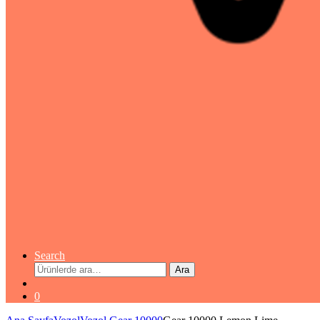
Search
Ara:
Ara
0