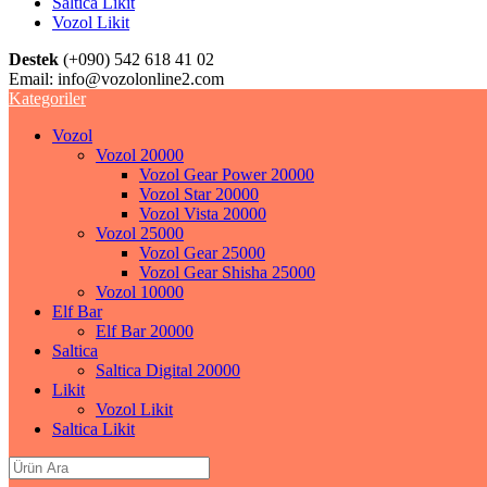
Saltica Likit
Vozol Likit
Destek
(+090) 542 618 41 02
Email:
info@vozolonline2.com
Kategoriler
Vozol
Vozol 20000
Vozol Gear Power 20000
Vozol Star 20000
Vozol Vista 20000
Vozol 25000
Vozol Gear 25000
Vozol Gear Shisha 25000
Vozol 10000
Elf Bar
Elf Bar 20000
Saltica
Saltica Digital 20000
Likit
Vozol Likit
Saltica Likit
Search
for: