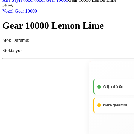
Ana Sayfa
Vozol
Vozol Gear 10000
Gear 10000 Lemon Lime
-
30%
Vozol Gear 10000
Gear 10000 Lemon Lime
Stok Durumu:
Stokta yok
Orijinal ürün
kalite garantisi