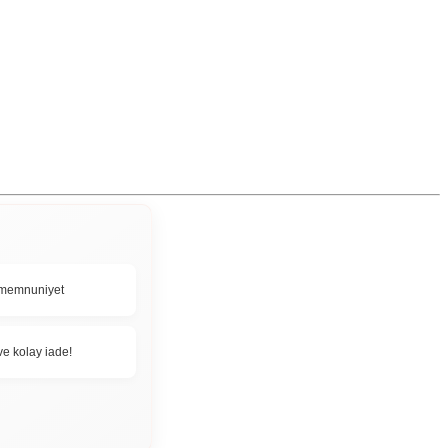
memnuniyet
ve kolay iade!