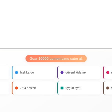
Gear 10000 Lemon Lime satın al.
hızlı kargo
güvenli ödeme
7/24 destek
uygun fiyat