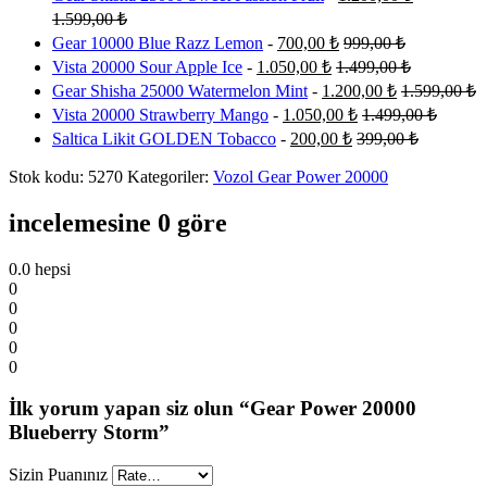
1.599,00
₺
Gear 10000 Blue Razz Lemon
-
700,00
₺
999,00
₺
Vista 20000 Sour Apple Ice
-
1.050,00
₺
1.499,00
₺
Gear Shisha 25000 Watermelon Mint
-
1.200,00
₺
1.599,00
₺
Vista 20000 Strawberry Mango
-
1.050,00
₺
1.499,00
₺
Saltica Likit GOLDEN Tobacco
-
200,00
₺
399,00
₺
Stok kodu:
5270
Kategoriler:
Vozol Gear Power 20000
incelemesine 0 göre
0.0
hepsi
0
0
0
0
0
İlk yorum yapan siz olun “Gear Power 20000
Blueberry Storm”
Sizin Puanınız