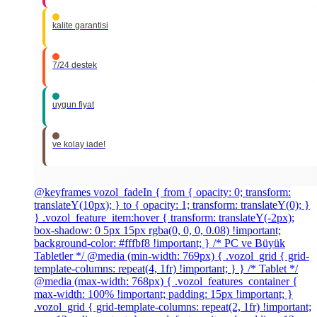
kalite garantisi
7/24 destek
uygun fiyat
ve kolay iade!
@keyframes vozol_fadeIn { from { opacity: 0; transform:
translateY(10px); } to { opacity: 1; transform: translateY(0); }
} .vozol_feature_item:hover { transform: translateY(-2px);
box-shadow: 0 5px 15px rgba(0, 0, 0, 0.08) !important;
background-color: #fffbf8 !important; } /* PC ve Büyük
Tabletler */ @media (min-width: 769px) { .vozol_grid { grid-
template-columns: repeat(4, 1fr) !important; } } /* Tablet */
@media (max-width: 768px) { .vozol_features_container {
max-width: 100% !important; padding: 15px !important; }
.vozol_grid { grid-template-columns: repeat(2, 1fr) !important;