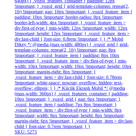
640px) { .vozol_features_container { padding: 12px
!important; } .vozol_grid { grid-template-columns: repeat(2,
1fr) !important; gap: 10px !important; } .vozol_feature_item {
padding: 10px !important; border-radius: 8px !important;
border-left-width: 4px !important; } .vozol_feature_item >
div:first-of-type { min-width: 12px !important; width: 12px
!important; height: 12px !important; } .vozol_feature_item >
div:last-child { font-size: 0.8rem !important; } } /* Mobil
Dikey */ @media (max-width: 480px) { .vozol_grid { grid-
template-columns: repeat(2, 1fr) !important; gap: 8px
!important; } .vozol_feature_item { padding: 8px 10px
!important; } .vozol_feature_item > div:first-of-type { min-
width: 10px !important; width: 10px !important; height: 10px
!important; margin-right: 8px !important; }
.vozol_feature_item > div:last-child { font-size: 0.78rem
!important; white-space: nowrap; overflow: hidden; text-
overflow: ellipsis; } } /* Küçük Ekranlı Mobil */ @media
(max-width: 360px) { .vozol_features_container { padding:
10px !important; } .vozol_grid { gap: 6px !important; }
.vozol_feature_item { padding: 7px 8px !important; }
.vozol_feature_item > div:first-of-type { min-width: 8px
!important; width: 8px !important; height: 8px !important;
margin-right: 6px !important; } .vozol_feature_item > div:last-
child { font-size: 0.7rem !important; } }
SKU: 5273