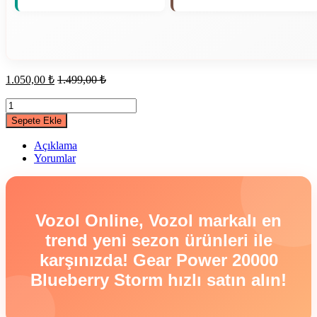
1.050,00
₺
1.499,00
₺
Gear
Power
Sepete Ekle
20000
Blueberry
Açıklama
Storm
Yorumlar
quantity
Vozol Online, Vozol markalı en
trend yeni sezon ürünleri ile
karşınızda! Gear Power 20000
Blueberry Storm hızlı satın alın!