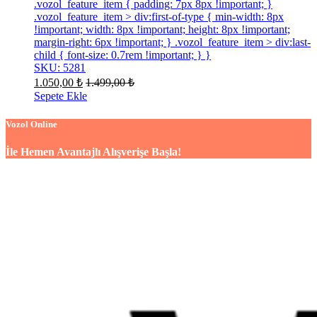
.vozol_feature_item { padding: 7px 8px !important; }
.vozol_feature_item > div:first-of-type { min-width: 8px
!important; width: 8px !important; height: 8px !important;
margin-right: 6px !important; } .vozol_feature_item > div:last-
child { font-size: 0.7rem !important; } }
SKU: 5281
1.050,00
₺
1.499,00
₺
Sepete Ekle
Vozol Online
İle Hemen Avantajlı Alışverişe Başla!