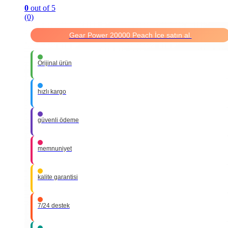
0
out of 5
(0)
Gear Power 20000 Peach İce satın al.
Orijinal ürün
hızlı kargo
güvenli ödeme
memnuniyet
kalite garantisi
7/24 destek