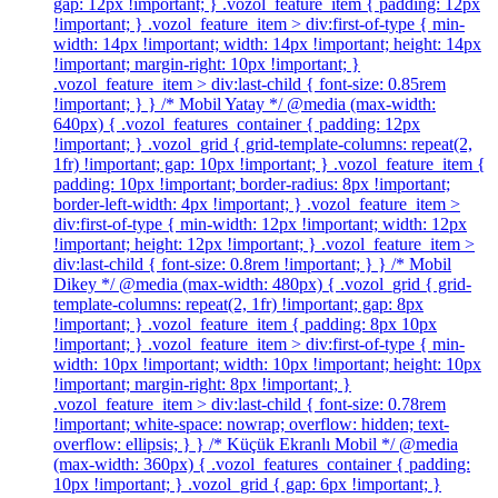
gap: 12px !important; } .vozol_feature_item { padding: 12px
!important; } .vozol_feature_item > div:first-of-type { min-
width: 14px !important; width: 14px !important; height: 14px
!important; margin-right: 10px !important; }
.vozol_feature_item > div:last-child { font-size: 0.85rem
!important; } } /* Mobil Yatay */ @media (max-width:
640px) { .vozol_features_container { padding: 12px
!important; } .vozol_grid { grid-template-columns: repeat(2,
1fr) !important; gap: 10px !important; } .vozol_feature_item {
padding: 10px !important; border-radius: 8px !important;
border-left-width: 4px !important; } .vozol_feature_item >
div:first-of-type { min-width: 12px !important; width: 12px
!important; height: 12px !important; } .vozol_feature_item >
div:last-child { font-size: 0.8rem !important; } } /* Mobil
Dikey */ @media (max-width: 480px) { .vozol_grid { grid-
template-columns: repeat(2, 1fr) !important; gap: 8px
!important; } .vozol_feature_item { padding: 8px 10px
!important; } .vozol_feature_item > div:first-of-type { min-
width: 10px !important; width: 10px !important; height: 10px
!important; margin-right: 8px !important; }
.vozol_feature_item > div:last-child { font-size: 0.78rem
!important; white-space: nowrap; overflow: hidden; text-
overflow: ellipsis; } } /* Küçük Ekranlı Mobil */ @media
(max-width: 360px) { .vozol_features_container { padding:
10px !important; } .vozol_grid { gap: 6px !important; }