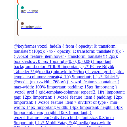
uygun fiyat
ve kolay iade!
@keyframes vozol_fadeIn { from { opacity: 0; transform:
translateY(10px); } to { opacity: 1; transform: translateY(0); }
} .vozol_feature_item:hover { transform: translateY(-2px);
box-shadow: 0 5px 15px rgba(0, 0, 0, 0.08) !important;
background-color: #fffbf8 !important; } /* PC ve Büyük
Tabletler */ @media (min-width: 769px) { .vozol_grid { grid-
template-columns: repeat(4, 1fr) !important; } } /* Tablet */
@media (max-width: 768px) { .vozol_features_container {
max-width: 100% !important; padding: 15px !important; }
.vozol_grid { grid-template-columns: repeat(2, 1fr) !important;
gap: 12px !important; } .vozol_feature_item { padding: 12px
!important; } .vozol_feature_item > div:first-of-type { min-
width: 14px !important; width: 14px !important; height: 14px
!important; margin-right: 10px !important; }
.vozol_feature_item > div:last-child { font-size: 0.85rem
!important; } } /* Mobil Yatay */ @media (max-width: