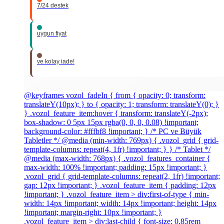
7/24 destek
uygun fiyat
ve kolay iade!
@keyframes vozol_fadeIn { from { opacity: 0; transform:
translateY(10px); } to { opacity: 1; transform: translateY(0); }
} .vozol_feature_item:hover { transform: translateY(-2px);
box-shadow: 0 5px 15px rgba(0, 0, 0, 0.08) !important;
background-color: #fffbf8 !important; } /* PC ve Büyük
Tabletler */ @media (min-width: 769px) { .vozol_grid { grid-
template-columns: repeat(4, 1fr) !important; } } /* Tablet */
@media (max-width: 768px) { .vozol_features_container {
max-width: 100% !important; padding: 15px !important; }
.vozol_grid { grid-template-columns: repeat(2, 1fr) !important;
gap: 12px !important; } .vozol_feature_item { padding: 12px
!important; } .vozol_feature_item > div:first-of-type { min-
width: 14px !important; width: 14px !important; height: 14px
!important; margin-right: 10px !important; }
.vozol_feature_item > div:last-child { font-size: 0.85rem