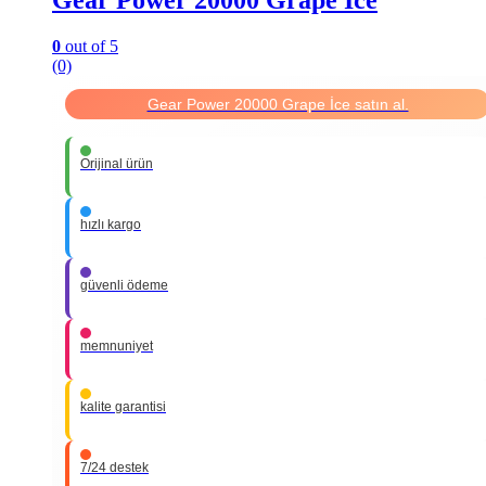
Gear Power 20000 Grape İce
0
out of 5
(0)
Gear Power 20000 Grape İce satın al.
Orijinal ürün
hızlı kargo
güvenli ödeme
memnuniyet
kalite garantisi
7/24 destek