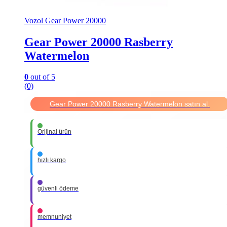
Vozol Gear Power 20000
Gear Power 20000 Rasberry
Watermelon
0
out of 5
(0)
Gear Power 20000 Rasberry Watermelon satın al.
Orijinal ürün
hızlı kargo
güvenli ödeme
memnuniyet