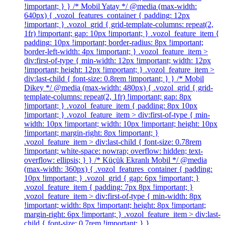
!important; } } /* Mobil Yatay */ @media (max-width:
640px) { .vozol_features_container { padding: 12px
!important; } .vozol_grid { grid-template-columns: repeat(2,
1fr) !important; gap: 10px !important; } .vozol_feature_item {
padding: 10px !important; border-radius: 8px !important;
border-left-width: 4px !important; } .vozol_feature_item >
div:first-of-type { min-width: 12px !important; width: 12px
!important; height: 12px !important; } .vozol_feature_item >
div:last-child { font-size: 0.8rem !important; } } /* Mobil
Dikey */ @media (max-width: 480px) { .vozol_grid { grid-
template-columns: repeat(2, 1fr) !important; gap: 8px
!important; } .vozol_feature_item { padding: 8px 10px
!important; } .vozol_feature_item > div:first-of-type { min-
width: 10px !important; width: 10px !important; height: 10px
!important; margin-right: 8px !important; }
.vozol_feature_item > div:last-child { font-size: 0.78rem
!important; white-space: nowrap; overflow: hidden; text-
overflow: ellipsis; } } /* Küçük Ekranlı Mobil */ @media
(max-width: 360px) { .vozol_features_container { padding:
10px !important; } .vozol_grid { gap: 6px !important; }
.vozol_feature_item { padding: 7px 8px !important; }
.vozol_feature_item > div:first-of-type { min-width: 8px
!important; width: 8px !important; height: 8px !important;
margin-right: 6px !important; } .vozol_feature_item > div:last-
child { font-size: 0.7rem !important; } }