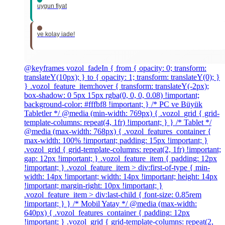
uygun fiyat
ve kolay iade!
@keyframes vozol_fadeIn { from { opacity: 0; transform:
translateY(10px); } to { opacity: 1; transform: translateY(0); }
} .vozol_feature_item:hover { transform: translateY(-2px);
box-shadow: 0 5px 15px rgba(0, 0, 0, 0.08) !important;
background-color: #fffbf8 !important; } /* PC ve Büyük
Tabletler */ @media (min-width: 769px) { .vozol_grid { grid-
template-columns: repeat(4, 1fr) !important; } } /* Tablet */
@media (max-width: 768px) { .vozol_features_container {
max-width: 100% !important; padding: 15px !important; }
.vozol_grid { grid-template-columns: repeat(2, 1fr) !important;
gap: 12px !important; } .vozol_feature_item { padding: 12px
!important; } .vozol_feature_item > div:first-of-type { min-
width: 14px !important; width: 14px !important; height: 14px
!important; margin-right: 10px !important; }
.vozol_feature_item > div:last-child { font-size: 0.85rem
!important; } } /* Mobil Yatay */ @media (max-width:
640px) { .vozol_features_container { padding: 12px
!important; } .vozol_grid { grid-template-columns: repeat(2,