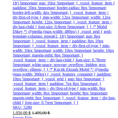
1fr) !important; gap: 10px !important; } .vozol_feature_item {
padding: 10px !important; border-radius: 8px !important;
border-left-width: 4px !important; } .vozol_feature_item >
div:first-of-type { min-width: 12px !important; width: 12px
!important; height: 12px !important; } .vozol_feature_item >
div:last-child { font-size: 0.8rem !important; } } /* Mobil
Dikey */ @media (max-width: 480px) { .vozol_grid { grid-
template-columns: repeat(2, 1fr) !important; gap: 8px
!important; } .vozol_feature_item { padding: 8px 10px
!important; } .vozol_feature_item > div:first-of-type { min-
width: 10px !important; width: 10px !important; height: 10px
!important; margin-right: 8px !important; }
.vozol_feature_item > div:last-child { font-size: 0.78rem
!important; white-space: nowrap; overflow: hidden; text-
overflow: ellipsis; } } /* Küçük Ekranlı Mobil */ @media
(max-width: 360px) { .vozol_features_container { padding:
10px !important; } .vozol_grid { gap: 6px !important; }
.vozol_feature_item { padding: 7px 8px !important; }
.vozol_feature_item > div:first-of-type { min-width: 8px
!important; width: 8px !important; height: 8px !important;
margin-right: 6px !important; } .vozol_feature_item > div:last-
child { font-size: 0.7rem !important; } }
SKU: 5280
1.050,00
₺
1.499,00
₺
Sepete Ekle