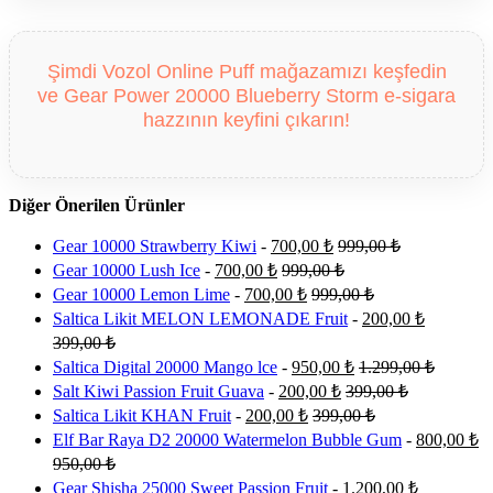
Şimdi Vozol Online Puff mağazamızı keşfedin
ve Gear Power 20000 Blueberry Storm e-sigara
hazzının keyfini çıkarın!
Diğer Önerilen Ürünler
Gear 10000 Strawberry Kiwi
-
700,00
₺
999,00
₺
Gear 10000 Lush Ice
-
700,00
₺
999,00
₺
Gear 10000 Lemon Lime
-
700,00
₺
999,00
₺
Saltica Likit MELON LEMONADE Fruit
-
200,00
₺
399,00
₺
Saltica Digital 20000 Mango lce
-
950,00
₺
1.299,00
₺
Salt Kiwi Passion Fruit Guava
-
200,00
₺
399,00
₺
Saltica Likit KHAN Fruit
-
200,00
₺
399,00
₺
Elf Bar Raya D2 20000 Watermelon Bubble Gum
-
800,00
₺
950,00
₺
Gear Shisha 25000 Sweet Passion Fruit
-
1.200,00
₺