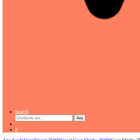
Search
Ara:
Ara
0