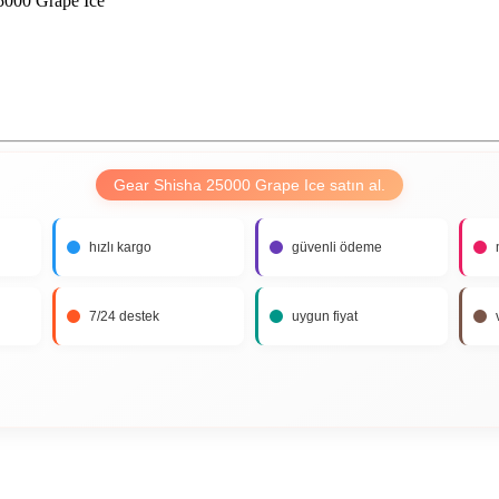
5000 Grape Ice
Gear Shisha 25000 Grape Ice satın al.
hızlı kargo
güvenli ödeme
7/24 destek
uygun fiyat