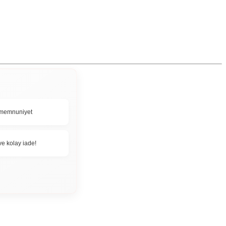
memnuniyet
ve kolay iade!