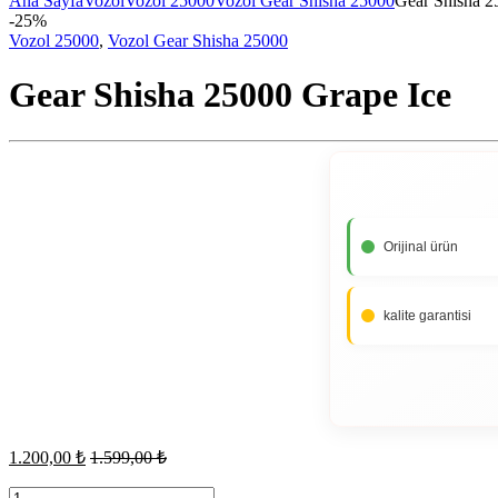
Ana Sayfa
Vozol
Vozol 25000
Vozol Gear Shisha 25000
Gear Shisha 2
-
25%
Vozol 25000
,
Vozol Gear Shisha 25000
Gear Shisha 25000 Grape Ice
Orijinal ürün
kalite garantisi
1.200,00
₺
1.599,00
₺
Gear