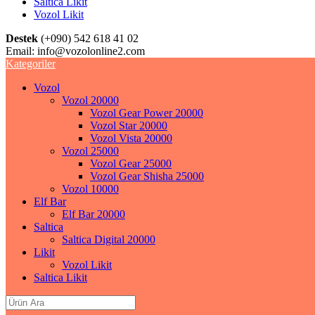
Saltica Likit
Vozol Likit
Destek
(+090) 542 618 41 02
Email:
info@vozolonline2.com
Kategoriler
Vozol
Vozol 20000
Vozol Gear Power 20000
Vozol Star 20000
Vozol Vista 20000
Vozol 25000
Vozol Gear 25000
Vozol Gear Shisha 25000
Vozol 10000
Elf Bar
Elf Bar 20000
Saltica
Saltica Digital 20000
Likit
Vozol Likit
Saltica Likit
Search
for: