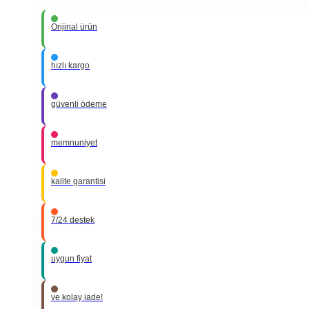
Orijinal ürün
hızlı kargo
güvenli ödeme
memnuniyet
kalite garantisi
7/24 destek
uygun fiyat
ve kolay iade!