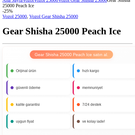
Ana Sayfa
Vozol
Vozol 25000
Vozol Gear Shisha 25000
Gear Shisha
25000 Peach Ice
-
25%
Vozol 25000
,
Vozol Gear Shisha 25000
Gear Shisha 25000 Peach Ice
Gear Shisha 25000 Peach Ice satın al.
Orijinal ürün
hızlı kargo
güvenli ödeme
memnuniyet
kalite garantisi
7/24 destek
uygun fiyat
ve kolay iade!