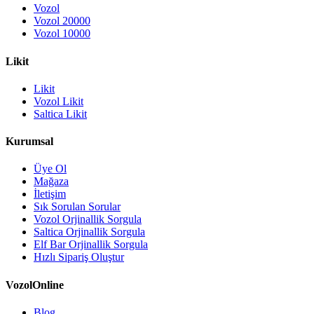
Vozol
Vozol 20000
Vozol 10000
Likit
Likit
Vozol Likit
Saltica Likit
Kurumsal
Üye Ol
Mağaza
İletişim
Sık Sorulan Sorular
Vozol Orjinallik Sorgula
Saltica Orjinallik Sorgula
Elf Bar Orjinallik Sorgula
Hızlı Sipariş Oluştur
VozolOnline
Blog