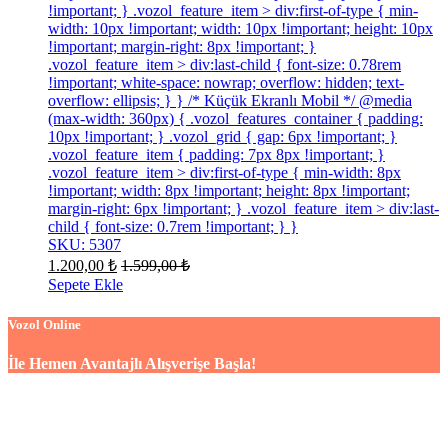
!important; } .vozol_feature_item > div:first-of-type { min-
width: 10px !important; width: 10px !important; height: 10px
!important; margin-right: 8px !important; }
.vozol_feature_item > div:last-child { font-size: 0.78rem
!important; white-space: nowrap; overflow: hidden; text-
overflow: ellipsis; } } /* Küçük Ekranlı Mobil */ @media
(max-width: 360px) { .vozol_features_container { padding:
10px !important; } .vozol_grid { gap: 6px !important; }
.vozol_feature_item { padding: 7px 8px !important; }
.vozol_feature_item > div:first-of-type { min-width: 8px
!important; width: 8px !important; height: 8px !important;
margin-right: 6px !important; } .vozol_feature_item > div:last-
child { font-size: 0.7rem !important; } }
SKU: 5307
1.200,00
₺
1.599,00
₺
Sepete Ekle
Vozol Online
İle Hemen Avantajlı Alışverişe Başla!