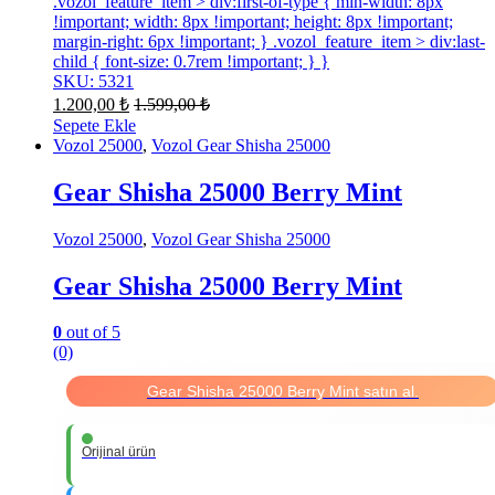
.vozol_feature_item > div:first-of-type { min-width: 8px
!important; width: 8px !important; height: 8px !important;
margin-right: 6px !important; } .vozol_feature_item > div:last-
child { font-size: 0.7rem !important; } }
SKU: 5321
1.200,00
₺
1.599,00
₺
Sepete Ekle
Vozol 25000
,
Vozol Gear Shisha 25000
Gear Shisha 25000 Berry Mint
Vozol 25000
,
Vozol Gear Shisha 25000
Gear Shisha 25000 Berry Mint
0
out of 5
(0)
Gear Shisha 25000 Berry Mint satın al.
Orijinal ürün