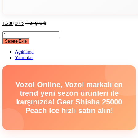
1.200,00
₺
1.599,00
₺
Gear
Shisha
Sepete Ekle
25000
Peach
Açıklama
Ice
Yorumlar
quantity
Vozol Online, Vozol markalı en
trend yeni sezon ürünleri ile
karşınızda! Gear Shisha 25000
Peach Ice hızlı satın alın!