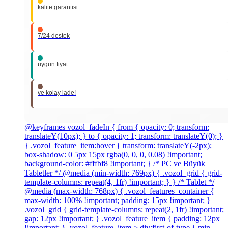
kalite garantisi
7/24 destek
uygun fiyat
ve kolay iade!
@keyframes vozol_fadeIn { from { opacity: 0; transform:
translateY(10px); } to { opacity: 1; transform: translateY(0); }
} .vozol_feature_item:hover { transform: translateY(-2px);
box-shadow: 0 5px 15px rgba(0, 0, 0, 0.08) !important;
background-color: #fffbf8 !important; } /* PC ve Büyük
Tabletler */ @media (min-width: 769px) { .vozol_grid { grid-
template-columns: repeat(4, 1fr) !important; } } /* Tablet */
@media (max-width: 768px) { .vozol_features_container {
max-width: 100% !important; padding: 15px !important; }
.vozol_grid { grid-template-columns: repeat(2, 1fr) !important;
gap: 12px !important; } .vozol_feature_item { padding: 12px
!important; } .vozol_feature_item > div:first-of-type { min-