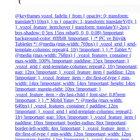
@keyframes vozol_fadeIn { from { opacity: 0; transform:
translateY(10px); } to { opacity: 1; transform: translateY(0); }
} .vozol_feature_item:hover { transform: translateY(-2px);
box-shadow: 0 5px 15px rgba(0, 0, 0, 0.08) !important;
background-color: #fffbf8 !important; } /* PC ve Büyük
Tabletler */ @media (min-width: 769px) { .vozol_grid { grid-
template-columns: repeat(4, 1fr) !important; } } /* Tablet */
@media (max-width: 768px) { .vozol_features_container {
max-width: 100% !important; padding: 15px !important; }
.vozol_grid { grid-template-columns: repeat(2, 1fr) !important;
gap: 12px !important; } .vozol_feature_item { padding: 12px
!important; } .vozol_feature_item > div:first-of-type { min-
width: 14px !important; width: 14px !important; height: 14px
!important; margin-right: 10px !important; }
.vozol_feature_item > div:last-child { font-size: 0.85rem
!important; } } /* Mobil Yatay */ @media (max-width:
640px) { .vozol_features_container { padding: 12px
!important; } .vozol_grid { grid-template-columns: repeat(2,
1fr) !important; gap: 10px !important; } .vozol_feature_item {
padding: 10px !important; border-radius: 8px !important;
border-left-width: 4px !important; } .vozol_feature_item >
div:first-of-type { min-width: 12px !important; width: 12px
!important; height: 12px !important; } .vozol_feature_item >