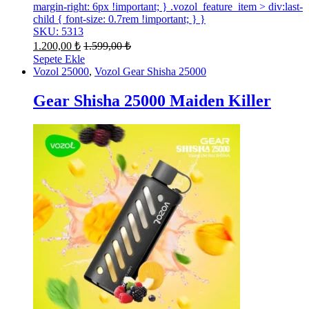
margin-right: 6px !important; } .vozol_feature_item > div:last-
child { font-size: 0.7rem !important; } }
SKU: 5313
1.200,00
₺
1.599,00
₺
Sepete Ekle
Vozol 25000
,
Vozol Gear Shisha 25000
Gear Shisha 25000 Maiden Killer