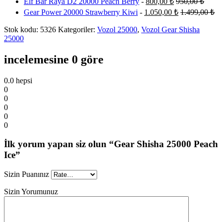
Elf Bar Raya D2 20000 Peach Berry
-
800,00
₺
950,00
₺
Gear Power 20000 Strawberry Kiwi
-
1.050,00
₺
1.499,00
₺
Stok kodu:
5326
Kategoriler:
Vozol 25000
,
Vozol Gear Shisha
25000
incelemesine 0 göre
0.0
hepsi
0
0
0
0
0
İlk yorum yapan siz olun “Gear Shisha 25000 Peach
Ice”
Sizin Puanınız
Sizin Yorumunuz