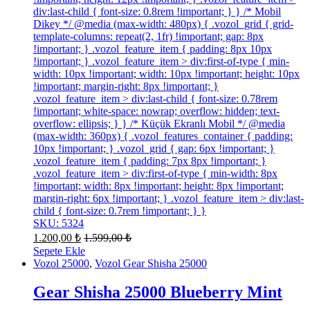
div:last-child { font-size: 0.8rem !important; } } /* Mobil
Dikey */ @media (max-width: 480px) { .vozol_grid { grid-
template-columns: repeat(2, 1fr) !important; gap: 8px
!important; } .vozol_feature_item { padding: 8px 10px
!important; } .vozol_feature_item > div:first-of-type { min-
width: 10px !important; width: 10px !important; height: 10px
!important; margin-right: 8px !important; }
.vozol_feature_item > div:last-child { font-size: 0.78rem
!important; white-space: nowrap; overflow: hidden; text-
overflow: ellipsis; } } /* Küçük Ekranlı Mobil */ @media
(max-width: 360px) { .vozol_features_container { padding:
10px !important; } .vozol_grid { gap: 6px !important; }
.vozol_feature_item { padding: 7px 8px !important; }
.vozol_feature_item > div:first-of-type { min-width: 8px
!important; width: 8px !important; height: 8px !important;
margin-right: 6px !important; } .vozol_feature_item > div:last-
child { font-size: 0.7rem !important; } }
SKU: 5324
1.200,00
₺
1.599,00
₺
Sepete Ekle
Vozol 25000
,
Vozol Gear Shisha 25000
Gear Shisha 25000 Blueberry Mint