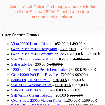
Şimdi Vozol Online Puff mağazamızı keşfedin
ve Gear Shisha 25000 Peach Ice e-sigara
hazzının keyfini çıkarın!
Diğer Önerilen Ürünler
Vista 20000 Lemon Lime
-
1.050,00
₺
1.499,00
₺
Gear Shisha 25000 Berry Mint
-
1.200,00
₺
1.599,00
₺
Gear Shisha 25000 Watermelon Ice
-
1.200,00
₺
1.599,00
₺
Star 20000 Strawberry Kiwi
-
1.050,00
₺
1.499,00
₺
Salt Apple Ice
-
200,00
₺
399,00
₺
12000 Puff Cherry Peach Lemonade
-
775,00
₺
900,00
₺
Gear 10000 Puff Blue Razz Ice
-
700,00
₺
999,00
₺
Saltica Digital 20000 Mint
-
950,00
₺
1.299,00
₺
Star 20000 Watermelon İce
-
1.050,00
₺
1.499,00
₺
Saltica Likit PINKY Fruit
-
200,00
₺
399,00
₺
Salt Vanilla Cream Tobacco
-
200,00
₺
399,00
₺
Gear Shisha 25000 Maiden Killer
-
1.200,00
₺
1.599,00
₺