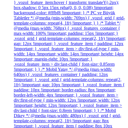
} .vozol_feature_item:hover { transform: translateY(-2px);
box-shadow: 0 5px 15px rgba(0, 0, 0, 0.08) !important;
background-color: #fffbf8 !important; } /* PC ve Büyük
Tabletler */ @media (min-width: 769px) { .vozol_grid { grid-
template-columns: repeat(4, 1fr) !important; } } /* Tablet */
@media (max-width: 768px) { .vozol_features_container {
max-width: 100% !important; padding: 15px !important; }
.vozol_grid { grid-template-columns: repeat(2, 1fr) !important;
gap: 12px !important; } .vozol_feature_item { padding: 12px
!important; } .vozol_feature_item > div:first-of-type { min-
width: 14px !important; width: 14px !important; height: 14px
!important; margin-right: 10px !important; }
.vozol_feature_item > div:last-child { font-size: 0.85rem
!important; } } /* Mobil Yatay */ @media (max-width:
640px) { .vozol_features_container { padding: 12px
!important; } .vozol_grid { grid-template-columns: repeat(2,
1fr) !important; gap: 10px !important; } .vozol_feature_item {
padding: 10px !important; border-radius: 8px !important;
border-left-width: 4px !important; } .vozol_feature_item >
div:first-of-type { min-width: 12px !important; width: 12px
!important; height: 12px !important; } .vozol_feature_item >
div:last-child { font-size: 0.8rem !important; } } /* Mobil
Dikey */ @media (max-width: 480px) { .vozol_grid { grid-
template-columns: repeat(2, 1fr) !important; gap: 8px
!important; } .vozol_feature_item { padding: 8px 10px