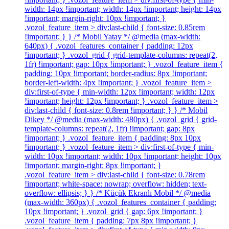
width: 14px !important; width: 14px !important; height: 14px
!important; margin-right: 10px !important; }
.vozol_feature_item > div:last-child { font-size: 0.85rem
!important; } } /* Mobil Yatay */ @media (max-width:
640px) { .vozol_features_container { padding: 12px
!important; } .vozol_grid { grid-template-columns: repeat(2,
1fr) !important; gap: 10px !important; } .vozol_feature_item {
padding: 10px !important; border-radius: 8px !important;
border-left-width: 4px !important; } .vozol_feature_item >
div:first-of-type { min-width: 12px !important; width: 12px
!important; height: 12px !important; } .vozol_feature_item >
div:last-child { font-size: 0.8rem !important; } } /* Mobil
Dikey */ @media (max-width: 480px) { .vozol_grid { grid-
template-columns: repeat(2, 1fr) !important; gap: 8px
!important; } .vozol_feature_item { padding: 8px 10px
!important; } .vozol_feature_item > div:first-of-type { min-
width: 10px !important; width: 10px !important; height: 10px
!important; margin-right: 8px !important; }
.vozol_feature_item > div:last-child { font-size: 0.78rem
!important; white-space: nowrap; overflow: hidden; text-
overflow: ellipsis; } } /* Küçük Ekranlı Mobil */ @media
(max-width: 360px) { .vozol_features_container { padding:
10px !important; } .vozol_grid { gap: 6px !important; }
.vozol_feature_item { padding: 7px 8px !important; }