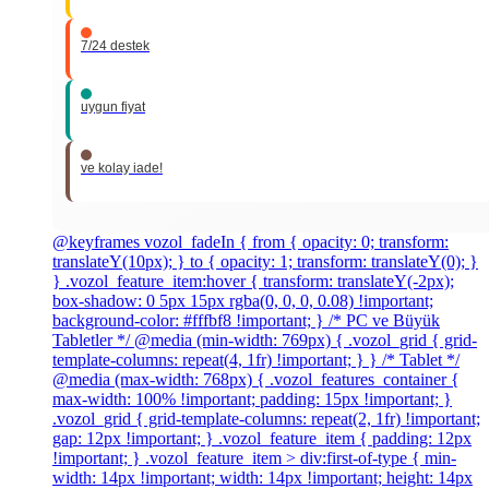
7/24 destek
uygun fiyat
ve kolay iade!
@keyframes vozol_fadeIn { from { opacity: 0; transform:
translateY(10px); } to { opacity: 1; transform: translateY(0); }
} .vozol_feature_item:hover { transform: translateY(-2px);
box-shadow: 0 5px 15px rgba(0, 0, 0, 0.08) !important;
background-color: #fffbf8 !important; } /* PC ve Büyük
Tabletler */ @media (min-width: 769px) { .vozol_grid { grid-
template-columns: repeat(4, 1fr) !important; } } /* Tablet */
@media (max-width: 768px) { .vozol_features_container {
max-width: 100% !important; padding: 15px !important; }
.vozol_grid { grid-template-columns: repeat(2, 1fr) !important;
gap: 12px !important; } .vozol_feature_item { padding: 12px
!important; } .vozol_feature_item > div:first-of-type { min-
width: 14px !important; width: 14px !important; height: 14px