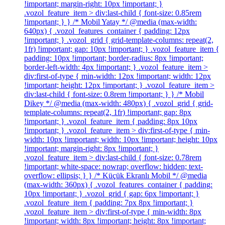
!important; margin-right: 10px !important; }
.vozol_feature_item > div:last-child { font-size: 0.85rem
!important; } } /* Mobil Yatay */ @media (max-width:
640px) { .vozol_features_container { padding: 12px
!important; } .vozol_grid { grid-template-columns: repeat(2,
1fr) !important; gap: 10px !important; } .vozol_feature_item {
padding: 10px !important; border-radius: 8px !important;
border-left-width: 4px !important; } .vozol_feature_item >
div:first-of-type { min-width: 12px !important; width: 12px
!important; height: 12px !important; } .vozol_feature_item >
div:last-child { font-size: 0.8rem !important; } } /* Mobil
Dikey */ @media (max-width: 480px) { .vozol_grid { grid-
template-columns: repeat(2, 1fr) !important; gap: 8px
!important; } .vozol_feature_item { padding: 8px 10px
!important; } .vozol_feature_item > div:first-of-type { min-
width: 10px !important; width: 10px !important; height: 10px
!important; margin-right: 8px !important; }
.vozol_feature_item > div:last-child { font-size: 0.78rem
!important; white-space: nowrap; overflow: hidden; text-
overflow: ellipsis; } } /* Küçük Ekranlı Mobil */ @media
(max-width: 360px) { .vozol_features_container { padding:
10px !important; } .vozol_grid { gap: 6px !important; }
.vozol_feature_item { padding: 7px 8px !important; }
.vozol_feature_item > div:first-of-type { min-width: 8px
!important; width: 8px !important; height: 8px !important;