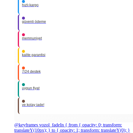
hızlı kargo
güvenli ödeme
memnuniyet
kalite garantisi
7/24 destek
uygun fiyat
ve kolay iade!
@keyframes vozol_fadeIn { from { opacity: 0; transform:
translateY(10px); } to { opacity: 1; transform: translateY(0); }