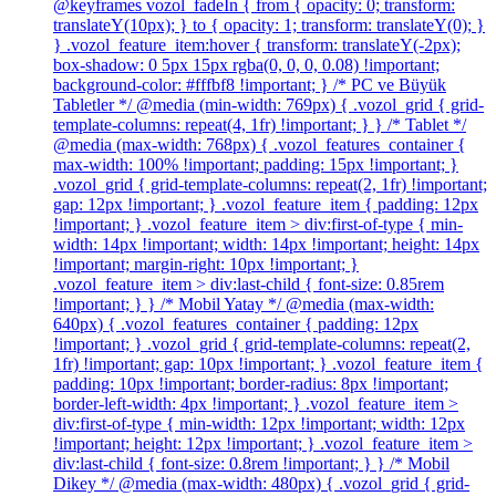
@keyframes vozol_fadeIn { from { opacity: 0; transform:
translateY(10px); } to { opacity: 1; transform: translateY(0); }
} .vozol_feature_item:hover { transform: translateY(-2px);
box-shadow: 0 5px 15px rgba(0, 0, 0, 0.08) !important;
background-color: #fffbf8 !important; } /* PC ve Büyük
Tabletler */ @media (min-width: 769px) { .vozol_grid { grid-
template-columns: repeat(4, 1fr) !important; } } /* Tablet */
@media (max-width: 768px) { .vozol_features_container {
max-width: 100% !important; padding: 15px !important; }
.vozol_grid { grid-template-columns: repeat(2, 1fr) !important;
gap: 12px !important; } .vozol_feature_item { padding: 12px
!important; } .vozol_feature_item > div:first-of-type { min-
width: 14px !important; width: 14px !important; height: 14px
!important; margin-right: 10px !important; }
.vozol_feature_item > div:last-child { font-size: 0.85rem
!important; } } /* Mobil Yatay */ @media (max-width:
640px) { .vozol_features_container { padding: 12px
!important; } .vozol_grid { grid-template-columns: repeat(2,
1fr) !important; gap: 10px !important; } .vozol_feature_item {
padding: 10px !important; border-radius: 8px !important;
border-left-width: 4px !important; } .vozol_feature_item >
div:first-of-type { min-width: 12px !important; width: 12px
!important; height: 12px !important; } .vozol_feature_item >
div:last-child { font-size: 0.8rem !important; } } /* Mobil
Dikey */ @media (max-width: 480px) { .vozol_grid { grid-