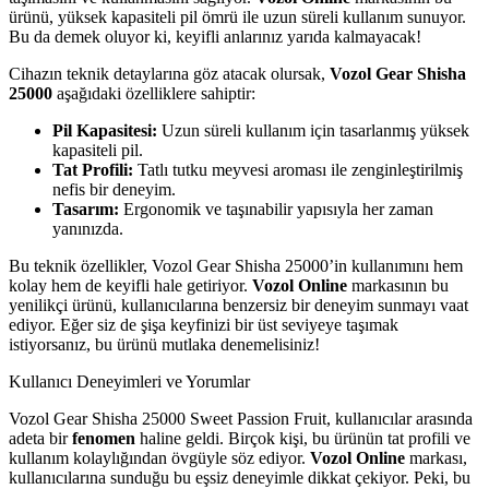
ürünü, yüksek kapasiteli pil ömrü ile uzun süreli kullanım sunuyor.
Bu da demek oluyor ki, keyifli anlarınız yarıda kalmayacak!
Cihazın teknik detaylarına göz atacak olursak,
Vozol Gear Shisha
25000
aşağıdaki özelliklere sahiptir:
Pil Kapasitesi:
Uzun süreli kullanım için tasarlanmış yüksek
kapasiteli pil.
Tat Profili:
Tatlı tutku meyvesi aroması ile zenginleştirilmiş
nefis bir deneyim.
Tasarım:
Ergonomik ve taşınabilir yapısıyla her zaman
yanınızda.
Bu teknik özellikler, Vozol Gear Shisha 25000’in kullanımını hem
kolay hem de keyifli hale getiriyor.
Vozol Online
markasının bu
yenilikçi ürünü, kullanıcılarına benzersiz bir deneyim sunmayı vaat
ediyor. Eğer siz de şişa keyfinizi bir üst seviyeye taşımak
istiyorsanız, bu ürünü mutlaka denemelisiniz!
Kullanıcı Deneyimleri ve Yorumlar
Vozol Gear Shisha 25000 Sweet Passion Fruit, kullanıcılar arasında
adeta bir
fenomen
haline geldi. Birçok kişi, bu ürünün tat profili ve
kullanım kolaylığından övgüyle söz ediyor.
Vozol Online
markası,
kullanıcılarına sunduğu bu eşsiz deneyimle dikkat çekiyor. Peki, bu