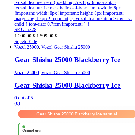
.vozol_feature_item { padding: 7px 8px !important; }
.vozol_feature_item > div:first-of-type { min-width: 8px
!important; width: 8px !important; height: 8px !important;
margin-right: 6px !important; } .vozol_feature_item > div:last-
child { font-size: 0.7rem !important; } }
SKU: 5328
1.200,00
₺
1.599,00
₺
Sepete Ekle
Vozol 25000
,
Vozol Gear Shisha 25000
Gear Shisha 25000 Blackberry Ice
Vozol 25000
,
Vozol Gear Shisha 25000
Gear Shisha 25000 Blackberry Ice
0
out of 5
(0)
Gear Shisha 25000 Blackberry Ice satın al.
Orijinal ürün