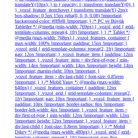
translateY(10px); } to { opacity: 1; transform: translateY(0); }
} .vozol_feature_item:hover { transform: translateY(-2px);
box-shadow: 0 5px 15px rgba(0, 0, 0, 0.08) !important;
background-color: #fffbf8 !important; } /* PC ve Büyük
Tabletler */ @media (min-width: 769px) { .vozol_grid { grid-
template-columns: repeat(4, 1fr) !important; } } /* Tablet */
@media (max-width: 768px) { .vozol_features_container {
max-width: 100% !important; padding: 15px !important; }
.vozol_grid { grid-template-columns: repeat(2, 1fr) !important;
gap: 12px !important; } .vozol_feature_item { padding: 12px
!important; } .vozol_feature_item > div:first-of-type { min-
width: 14px !important; width: 14px !important; height: 14px
!important; margin-right: 10px !important; }
.vozol_feature_item > div:last-child { font-size: 0.85rem
!important; } } /* Mobil Yatay */ @media (max-width:
640px) { .vozol_features_container { padding: 12px
!important; } .vozol_grid { grid-template-columns: repeat(2,
1fr) !important; gap: 10px !important; } .vozol_feature_item {
padding: 10px !important; border-radius: 8px !important;
border-left-width: 4px !important; } .vozol_feature_item >
div:first-of-type { min-width: 12px !important; width: 12px
!important; height: 12px !important; } .vozol_feature_item >
div:last-child { font-size: 0.8rem !important; } } /* Mobil
Dikey */ @media (max-width: 480px) { .vozol_grid { grid-
template-columns: repeat(2, 1fr) !important; gap: 8px