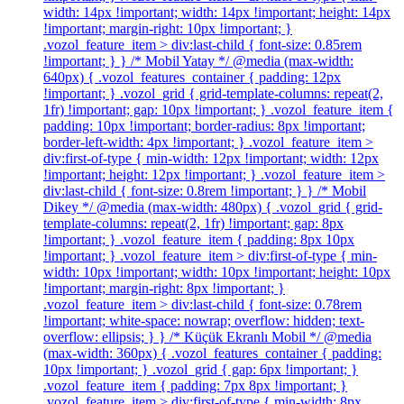
width: 14px !important; width: 14px !important; height: 14px
!important; margin-right: 10px !important; }
.vozol_feature_item > div:last-child { font-size: 0.85rem
!important; } } /* Mobil Yatay */ @media (max-width:
640px) { .vozol_features_container { padding: 12px
!important; } .vozol_grid { grid-template-columns: repeat(2,
1fr) !important; gap: 10px !important; } .vozol_feature_item {
padding: 10px !important; border-radius: 8px !important;
border-left-width: 4px !important; } .vozol_feature_item >
div:first-of-type { min-width: 12px !important; width: 12px
!important; height: 12px !important; } .vozol_feature_item >
div:last-child { font-size: 0.8rem !important; } } /* Mobil
Dikey */ @media (max-width: 480px) { .vozol_grid { grid-
template-columns: repeat(2, 1fr) !important; gap: 8px
!important; } .vozol_feature_item { padding: 8px 10px
!important; } .vozol_feature_item > div:first-of-type { min-
width: 10px !important; width: 10px !important; height: 10px
!important; margin-right: 8px !important; }
.vozol_feature_item > div:last-child { font-size: 0.78rem
!important; white-space: nowrap; overflow: hidden; text-
overflow: ellipsis; } } /* Küçük Ekranlı Mobil */ @media
(max-width: 360px) { .vozol_features_container { padding:
10px !important; } .vozol_grid { gap: 6px !important; }
.vozol_feature_item { padding: 7px 8px !important; }
.vozol_feature_item > div:first-of-type { min-width: 8px