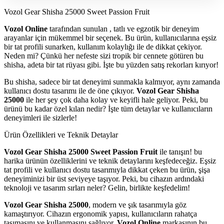
Vozol Gear Shisha 25000 Sweet Passion Fruit
Vozol Online
tarafından sunulan , tatlı ve egzotik bir deneyim
arayanlar için mükemmel bir seçenek. Bu ürün, kullanıcılarına eşsiz
bir tat profili sunarken, kullanım kolaylığı ile de dikkat çekiyor.
Neden mi? Çünkü her nefeste sizi tropik bir cennete götüren bu
shisha, adeta bir tat rüyası gibi. İşte bu yüzden satış rekorları kırıyor!
Bu shisha, sadece bir tat deneyimi sunmakla kalmıyor, aynı zamanda
kullanıcı dostu tasarımı ile de öne çıkıyor.
Vozol Gear Shisha
25000
ile her şey çok daha kolay ve keyifli hale geliyor. Peki, bu
ürünü bu kadar özel kılan nedir? İşte tüm detaylar ve kullanıcıların
deneyimleri ile sizlerle!
Ürün Özellikleri ve Teknik Detaylar
Vozol Gear Shisha 25000 Sweet Passion Fruit
ile tanışın! bu
harika ürünün özelliklerini ve teknik detaylarını keşfedeceğiz. Eşsiz
tat profili ve kullanıcı dostu tasarımıyla dikkat çeken bu ürün, şişa
deneyiminizi bir üst seviyeye taşıyor. Peki, bu cihazın ardındaki
teknoloji ve tasarım sırları neler? Gelin, birlikte keşfedelim!
Vozol Gear Shisha 25000
, modern ve şık tasarımıyla göz
kamaştırıyor. Cihazın ergonomik yapısı, kullanıcıların rahatça
taşımasını ve kullanmasını sağlıyor.
Vozol Online
markasının bu