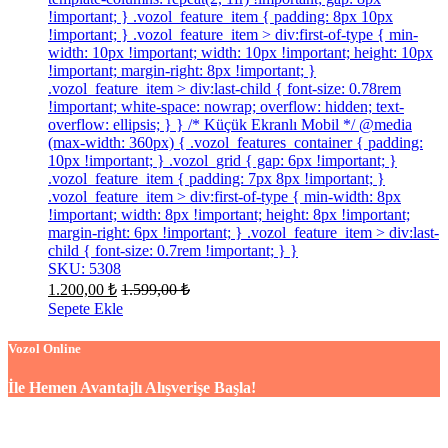
!important; } .vozol_feature_item { padding: 8px 10px
!important; } .vozol_feature_item > div:first-of-type { min-
width: 10px !important; width: 10px !important; height: 10px
!important; margin-right: 8px !important; }
.vozol_feature_item > div:last-child { font-size: 0.78rem
!important; white-space: nowrap; overflow: hidden; text-
overflow: ellipsis; } } /* Küçük Ekranlı Mobil */ @media
(max-width: 360px) { .vozol_features_container { padding:
10px !important; } .vozol_grid { gap: 6px !important; }
.vozol_feature_item { padding: 7px 8px !important; }
.vozol_feature_item > div:first-of-type { min-width: 8px
!important; width: 8px !important; height: 8px !important;
margin-right: 6px !important; } .vozol_feature_item > div:last-
child { font-size: 0.7rem !important; } }
SKU: 5308
1.200,00
₺
1.599,00
₺
Sepete Ekle
Vozol Online
İle Hemen Avantajlı Alışverişe Başla!