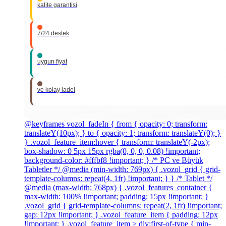
kalite garantisi
7/24 destek
uygun fiyat
ve kolay iade!
@keyframes vozol_fadeIn { from { opacity: 0; transform:
translateY(10px); } to { opacity: 1; transform: translateY(0); }
} .vozol_feature_item:hover { transform: translateY(-2px);
box-shadow: 0 5px 15px rgba(0, 0, 0, 0.08) !important;
background-color: #fffbf8 !important; } /* PC ve Büyük
Tabletler */ @media (min-width: 769px) { .vozol_grid { grid-
template-columns: repeat(4, 1fr) !important; } } /* Tablet */
@media (max-width: 768px) { .vozol_features_container {
max-width: 100% !important; padding: 15px !important; }
.vozol_grid { grid-template-columns: repeat(2, 1fr) !important;
gap: 12px !important; } .vozol_feature_item { padding: 12px
!important; } .vozol_feature_item > div:first-of-type { min-