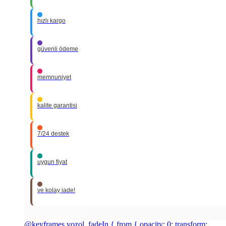
hızlı kargo
güvenli ödeme
memnuniyet
kalite garantisi
7/24 destek
uygun fiyat
ve kolay iade!
@keyframes vozol_fadeIn { from { opacity: 0; transform: