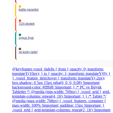
kalite garantisi
7/24 destek
uygun fiyat
ve kolay iade!
@keyframes vozol_fadeIn { from { opacity: 0; transform:
translateY(10px); } to { opacity: 1; transform: translateY(0); }
} .vozol_feature_item:hover { transform: translateY(-2px);
box-shadow: 0 5px 15px rgba(0, 0, 0, 0.08) !important;
background-color: #fffbf8 !important; } /* PC ve Büyük
Tabletler */ @media (min-width: 769px) { .vozol_grid { grid-
template-columns: repeat(4, 1fr) !important; } } /* Tablet */
@media (max-width: 768px) { .vozol_features_container {
max-width: 100% !important; padding: 15px !important; }
.vozol_grid { grid-template-columns: repeat(2, 1fr) !important;