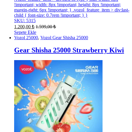
!important; width: 8px !important; height: 8px !important;
margin-right: 6px !important; } .vozol_feature_item > div:last-
child { font-size: 0.7rem !important; } }
SKU: 5315
1.200,00
₺
1.599,00
₺
Sepete Ekle
Vozol 25000
,
Vozol Gear Shisha 25000
Gear Shisha 25000 Strawberry Kiwi