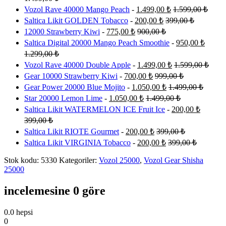
Vozol Rave 40000 Mango Peach
-
1.499,00
₺
1.599,00
₺
Saltica Likit GOLDEN Tobacco
-
200,00
₺
399,00
₺
12000 Strawberry Kiwi
-
775,00
₺
900,00
₺
Saltica Digital 20000 Mango Peach Smoothie
-
950,00
₺
1.299,00
₺
Vozol Rave 40000 Double Apple
-
1.499,00
₺
1.599,00
₺
Gear 10000 Strawberry Kiwi
-
700,00
₺
999,00
₺
Gear Power 20000 Blue Mojito
-
1.050,00
₺
1.499,00
₺
Star 20000 Lemon Lime
-
1.050,00
₺
1.499,00
₺
Saltica Likit WATERMELON ICE Fruit Ice
-
200,00
₺
399,00
₺
Saltica Likit RIOTE Gourmet
-
200,00
₺
399,00
₺
Saltica Likit VIRGINIA Tobacco
-
200,00
₺
399,00
₺
Stok kodu:
5330
Kategoriler:
Vozol 25000
,
Vozol Gear Shisha
25000
incelemesine 0 göre
0.0
hepsi
0