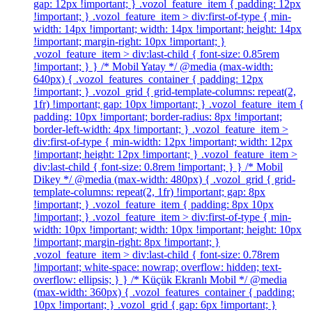
gap: 12px !important; } .vozol_feature_item { padding: 12px
!important; } .vozol_feature_item > div:first-of-type { min-
width: 14px !important; width: 14px !important; height: 14px
!important; margin-right: 10px !important; }
.vozol_feature_item > div:last-child { font-size: 0.85rem
!important; } } /* Mobil Yatay */ @media (max-width:
640px) { .vozol_features_container { padding: 12px
!important; } .vozol_grid { grid-template-columns: repeat(2,
1fr) !important; gap: 10px !important; } .vozol_feature_item {
padding: 10px !important; border-radius: 8px !important;
border-left-width: 4px !important; } .vozol_feature_item >
div:first-of-type { min-width: 12px !important; width: 12px
!important; height: 12px !important; } .vozol_feature_item >
div:last-child { font-size: 0.8rem !important; } } /* Mobil
Dikey */ @media (max-width: 480px) { .vozol_grid { grid-
template-columns: repeat(2, 1fr) !important; gap: 8px
!important; } .vozol_feature_item { padding: 8px 10px
!important; } .vozol_feature_item > div:first-of-type { min-
width: 10px !important; width: 10px !important; height: 10px
!important; margin-right: 8px !important; }
.vozol_feature_item > div:last-child { font-size: 0.78rem
!important; white-space: nowrap; overflow: hidden; text-
overflow: ellipsis; } } /* Küçük Ekranlı Mobil */ @media
(max-width: 360px) { .vozol_features_container { padding:
10px !important; } .vozol_grid { gap: 6px !important; }