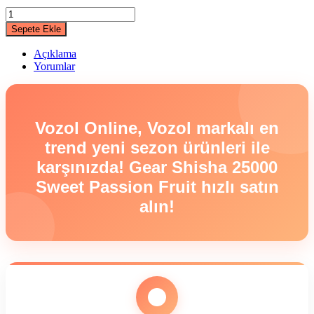
Gear
Shisha
Sepete Ekle
25000
Sweet
Açıklama
Passion
Yorumlar
Fruit
quantity
Vozol Online, Vozol markalı en
trend yeni sezon ürünleri ile
karşınızda! Gear Shisha 25000
Sweet Passion Fruit hızlı satın
alın!