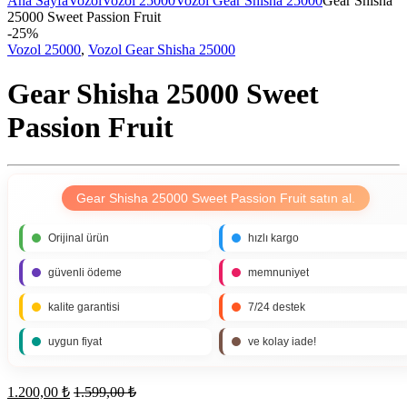
Ana Sayfa
Vozol
Vozol 25000
Vozol Gear Shisha 25000
Gear Shisha
25000 Sweet Passion Fruit
-
25%
Vozol 25000
,
Vozol Gear Shisha 25000
Gear Shisha 25000 Sweet
Passion Fruit
Gear Shisha 25000 Sweet Passion Fruit satın al.
Orijinal ürün
hızlı kargo
güvenli ödeme
memnuniyet
kalite garantisi
7/24 destek
uygun fiyat
ve kolay iade!
1.200,00
₺
1.599,00
₺