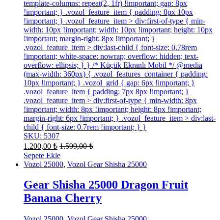
template-columns: repeat(2, 1fr) !important; gap: 8px
!important; } .vozol_feature_item { padding: 8px 10px
!important; } .vozol_feature_item > div:first-of-type { min-
width: 10px !important; width: 10px !important; height: 10px
!important; margin-right: 8px !important; }
.vozol_feature_item > div:last-child { font-size: 0.78rem
!important; white-space: nowrap; overflow: hidden; text-
overflow: ellipsis; } } /* Küçük Ekranlı Mobil */ @media
(max-width: 360px) { .vozol_features_container { padding:
10px !important; } .vozol_grid { gap: 6px !important; }
.vozol_feature_item { padding: 7px 8px !important; }
.vozol_feature_item > div:first-of-type { min-width: 8px
!important; width: 8px !important; height: 8px !important;
margin-right: 6px !important; } .vozol_feature_item > div:last-
child { font-size: 0.7rem !important; } }
SKU: 5307
1.200,00
₺
1.599,00
₺
Sepete Ekle
Vozol 25000
,
Vozol Gear Shisha 25000
Gear Shisha 25000 Dragon Fruit
Banana Cherry
Vozol 25000
,
Vozol Gear Shisha 25000