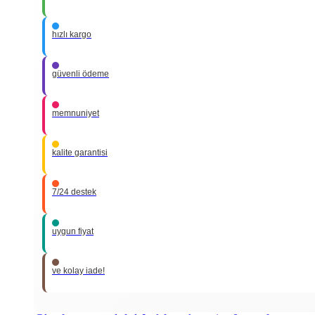
hızlı kargo
güvenli ödeme
memnuniyet
kalite garantisi
7/24 destek
uygun fiyat
ve kolay iade!