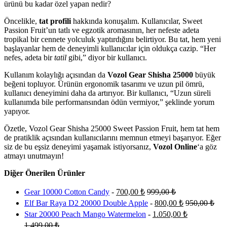
ürünü bu kadar özel yapan nedir?
Öncelikle,
tat profili
hakkında konuşalım. Kullanıcılar, Sweet
Passion Fruit’un tatlı ve egzotik aromasının, her nefeste adeta
tropikal bir cennete yolculuk yaptırdığını belirtiyor. Bu tat, hem yeni
başlayanlar hem de deneyimli kullanıcılar için oldukça cazip. “Her
nefes, adeta bir
tatil
gibi,” diyor bir kullanıcı.
Kullanım kolaylığı açısından da
Vozol Gear Shisha 25000
büyük
beğeni topluyor. Ürünün ergonomik tasarımı ve uzun pil ömrü,
kullanıcı deneyimini daha da artırıyor. Bir kullanıcı, “Uzun süreli
kullanımda bile performansından ödün vermiyor,” şeklinde yorum
yapıyor.
Özetle, Vozol Gear Shisha 25000 Sweet Passion Fruit, hem tat hem
de pratiklik açısından kullanıcılarını memnun etmeyi başarıyor. Eğer
siz de bu eşsiz deneyimi yaşamak istiyorsanız,
Vozol Online
‘a göz
atmayı unutmayın!
Diğer Önerilen Ürünler
Gear 10000 Cotton Candy
-
700,00
₺
999,00
₺
Elf Bar Raya D2 20000 Double Apple
-
800,00
₺
950,00
₺
Star 20000 Peach Mango Watermelon
-
1.050,00
₺
1.499,00
₺