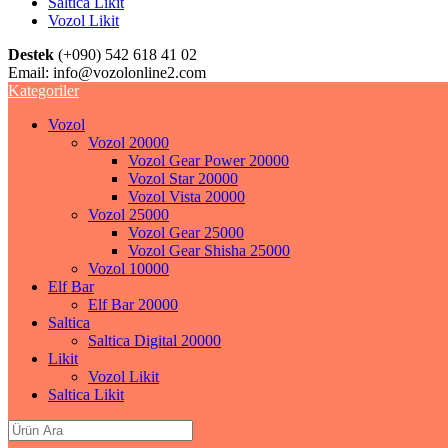
Saltica Likit
Vozol Likit
Destek
(+090) 542 618 41 02
Email:
info@vozolonline2.com
Kategoriler
Vozol
Vozol 20000
Vozol Gear Power 20000
Vozol Star 20000
Vozol Vista 20000
Vozol 25000
Vozol Gear 25000
Vozol Gear Shisha 25000
Vozol 10000
Elf Bar
Elf Bar 20000
Saltica
Saltica Digital 20000
Likit
Vozol Likit
Saltica Likit
Search
for: