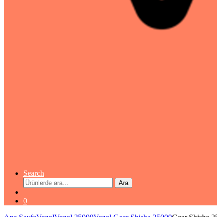
Search
Ara:
Ara
0