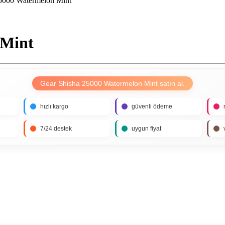
5000 Watermelon Mint
 Mint
Gear Shisha 25000 Watermelon Mint satın al.
hızlı kargo
güvenli ödeme
7/24 destek
uygun fiyat