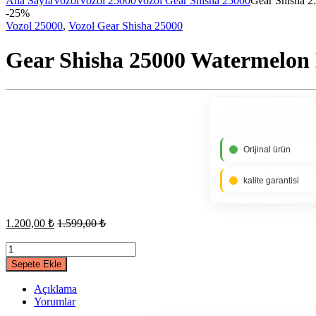
Ana Sayfa
Vozol
Vozol 25000
Vozol Gear Shisha 25000
Gear Shisha 2
-
25%
Vozol 25000
,
Vozol Gear Shisha 25000
Gear Shisha 25000 Watermelon
Orijinal ürün
kalite garantisi
1.200,00
₺
1.599,00
₺
Gear
Shisha
Sepete Ekle
25000
Watermelon
Açıklama
Mint
Yorumlar
quantity