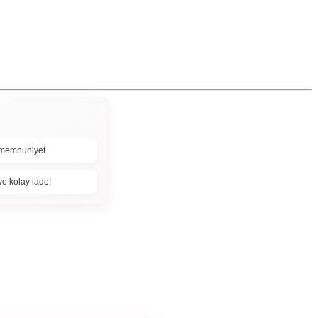
memnuniyet
ve kolay iade!