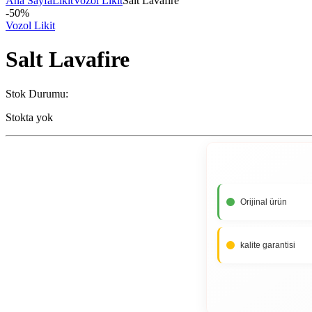
Ana Sayfa
Likit
Vozol Likit
Salt Lavafire
-
50%
Vozol Likit
Salt Lavafire
Stok Durumu:
Stokta yok
Orijinal ürün
kalite garantisi