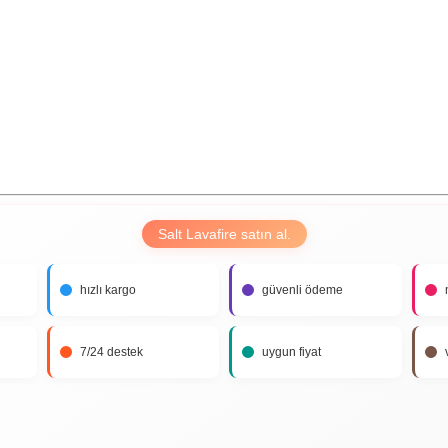
Salt Lavafire satın al.
hızlı kargo
güvenli ödeme
7/24 destek
uygun fiyat