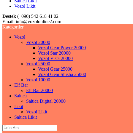
Saltica Likit
Vozol Likit
Destek
(+090) 542 618 41 02
Email:
info@vozolonline2.com
Kategoriler
Vozol
Vozol 20000
Vozol Gear Power 20000
Vozol Star 20000
Vozol Vista 20000
Vozol 25000
Vozol Gear 25000
Vozol Gear Shisha 25000
Vozol 10000
Elf Bar
Elf Bar 20000
Saltica
Saltica Digital 20000
Likit
Vozol Likit
Saltica Likit
Search
for: