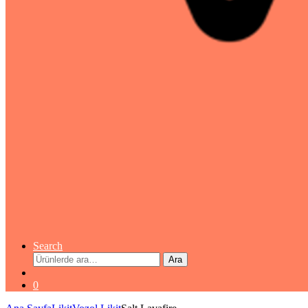
Search
Ara:
Ara
0