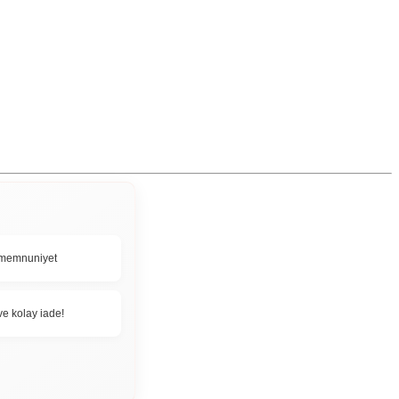
memnuniyet
ve kolay iade!