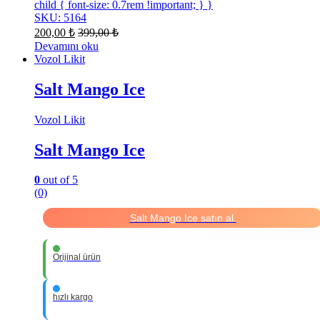
child { font-size: 0.7rem !important; } }
SKU: 5164
200,00
₺
399,00
₺
Devamını oku
Vozol Likit
Salt Mango Ice
Vozol Likit
Salt Mango Ice
0
out of 5
(0)
Salt Mango Ice satın al.
Orijinal ürün
hızlı kargo