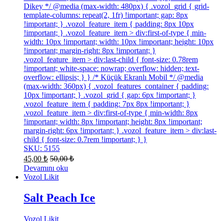
Dikey */ @media (max-width: 480px) { .vozol_grid { grid-
template-columns: repeat(2, 1fr) !important; gap: 8px
!important; } .vozol_feature_item { padding: 8px 10px
!important; } .vozol_feature_item > div:first-of-type { min-
width: 10px !important; width: 10px !important; height: 10px
!important; margin-right: 8px !important; }
.vozol_feature_item > div:last-child { font-size: 0.78rem
!important; white-space: nowrap; overflow: hidden; text-
overflow: ellipsis; } } /* Küçük Ekranlı Mobil */ @media
(max-width: 360px) { .vozol_features_container { padding:
10px !important; } .vozol_grid { gap: 6px !important; }
.vozol_feature_item { padding: 7px 8px !important; }
.vozol_feature_item > div:first-of-type { min-width: 8px
!important; width: 8px !important; height: 8px !important;
margin-right: 6px !important; } .vozol_feature_item > div:last-
child { font-size: 0.7rem !important; } }
SKU: 5155
45,00
₺
50,00
₺
Devamını oku
Vozol Likit
Salt Peach Ice
Vozol Likit