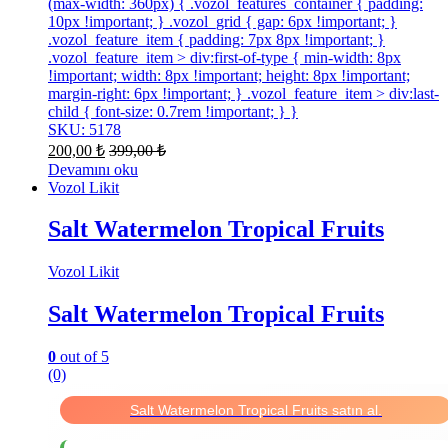
(max-width: 360px) { .vozol_features_container { padding:
10px !important; } .vozol_grid { gap: 6px !important; }
.vozol_feature_item { padding: 7px 8px !important; }
.vozol_feature_item > div:first-of-type { min-width: 8px
!important; width: 8px !important; height: 8px !important;
margin-right: 6px !important; } .vozol_feature_item > div:last-
child { font-size: 0.7rem !important; } }
SKU: 5178
200,00
₺
399,00
₺
Devamını oku
Vozol Likit
Salt Watermelon Tropical Fruits
Vozol Likit
Salt Watermelon Tropical Fruits
0
out of 5
(0)
Salt Watermelon Tropical Fruits satın al.