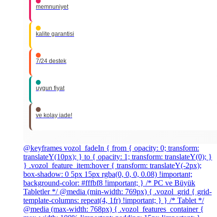
memnuniyet
kalite garantisi
7/24 destek
uygun fiyat
ve kolay iade!
@keyframes vozol_fadeIn { from { opacity: 0; transform:
translateY(10px); } to { opacity: 1; transform: translateY(0); }
} .vozol_feature_item:hover { transform: translateY(-2px);
box-shadow: 0 5px 15px rgba(0, 0, 0, 0.08) !important;
background-color: #fffbf8 !important; } /* PC ve Büyük
Tabletler */ @media (min-width: 769px) { .vozol_grid { grid-
template-columns: repeat(4, 1fr) !important; } } /* Tablet */
@media (max-width: 768px) { .vozol_features_container {