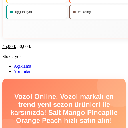
uygun fiyat
ve kolay iade!
45,00
₺
50,00
₺
Stokta yok
Açıklama
Yorumlar
Vozol Online, Vozol markalı en
trend yeni sezon ürünleri ile
karşınızda! Salt Mango Pineaplle
Orange Peach hızlı satın alın!