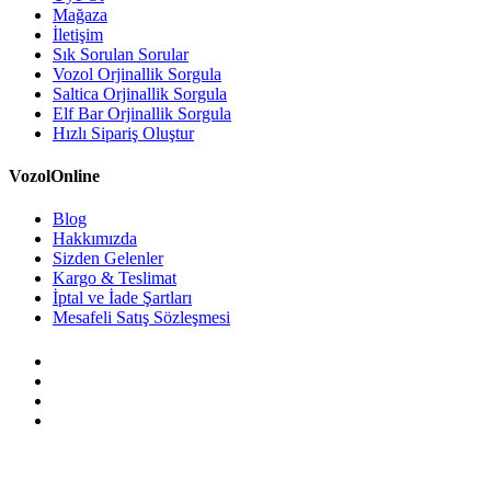
Mağaza
İletişim
Sık Sorulan Sorular
Vozol Orjinallik Sorgula
Saltica Orjinallik Sorgula
Elf Bar Orjinallik Sorgula
Hızlı Sipariş Oluştur
VozolOnline
Blog
Hakkımızda
Sizden Gelenler
Kargo & Teslimat
İptal ve İade Şartları
Mesafeli Satış Sözleşmesi