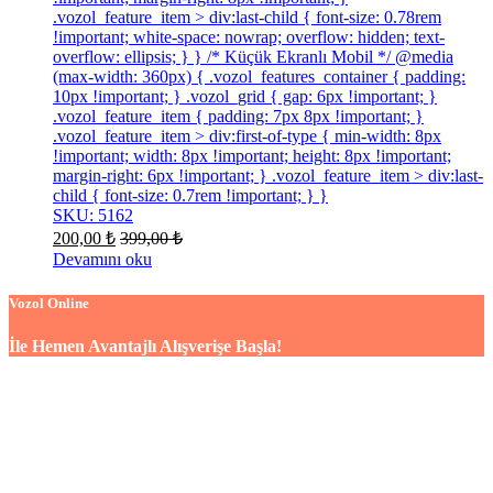
.vozol_feature_item > div:last-child { font-size: 0.78rem
!important; white-space: nowrap; overflow: hidden; text-
overflow: ellipsis; } } /* Küçük Ekranlı Mobil */ @media
(max-width: 360px) { .vozol_features_container { padding:
10px !important; } .vozol_grid { gap: 6px !important; }
.vozol_feature_item { padding: 7px 8px !important; }
.vozol_feature_item > div:first-of-type { min-width: 8px
!important; width: 8px !important; height: 8px !important;
margin-right: 6px !important; } .vozol_feature_item > div:last-
child { font-size: 0.7rem !important; } }
SKU: 5162
200,00
₺
399,00
₺
Devamını oku
Vozol Online
İle Hemen Avantajlı Alışverişe Başla!