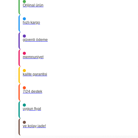
Orijinal ürün
hızlı kargo
güvenli ödeme
memnuniyet
kalite garantisi
7/24 destek
uygun fiyat
ve kolay iade!