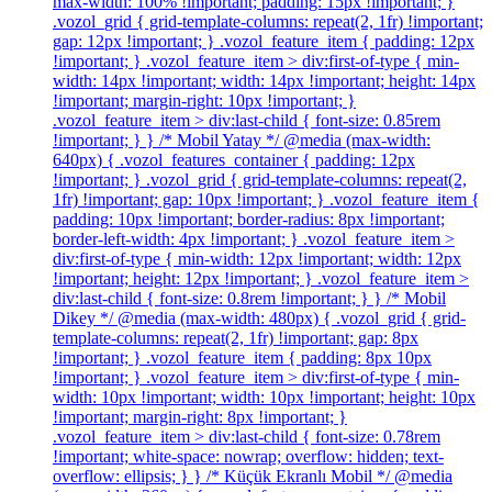
max-width: 100% !important; padding: 15px !important; }
.vozol_grid { grid-template-columns: repeat(2, 1fr) !important;
gap: 12px !important; } .vozol_feature_item { padding: 12px
!important; } .vozol_feature_item > div:first-of-type { min-
width: 14px !important; width: 14px !important; height: 14px
!important; margin-right: 10px !important; }
.vozol_feature_item > div:last-child { font-size: 0.85rem
!important; } } /* Mobil Yatay */ @media (max-width:
640px) { .vozol_features_container { padding: 12px
!important; } .vozol_grid { grid-template-columns: repeat(2,
1fr) !important; gap: 10px !important; } .vozol_feature_item {
padding: 10px !important; border-radius: 8px !important;
border-left-width: 4px !important; } .vozol_feature_item >
div:first-of-type { min-width: 12px !important; width: 12px
!important; height: 12px !important; } .vozol_feature_item >
div:last-child { font-size: 0.8rem !important; } } /* Mobil
Dikey */ @media (max-width: 480px) { .vozol_grid { grid-
template-columns: repeat(2, 1fr) !important; gap: 8px
!important; } .vozol_feature_item { padding: 8px 10px
!important; } .vozol_feature_item > div:first-of-type { min-
width: 10px !important; width: 10px !important; height: 10px
!important; margin-right: 8px !important; }
.vozol_feature_item > div:last-child { font-size: 0.78rem
!important; white-space: nowrap; overflow: hidden; text-
overflow: ellipsis; } } /* Küçük Ekranlı Mobil */ @media