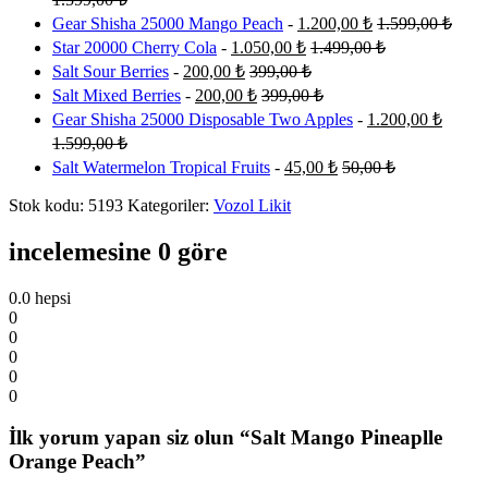
Gear Shisha 25000 Mango Peach
-
1.200,00
₺
1.599,00
₺
Star 20000 Cherry Cola
-
1.050,00
₺
1.499,00
₺
Salt Sour Berries
-
200,00
₺
399,00
₺
Salt Mixed Berries
-
200,00
₺
399,00
₺
Gear Shisha 25000 Disposable Two Apples
-
1.200,00
₺
1.599,00
₺
Salt Watermelon Tropical Fruits
-
45,00
₺
50,00
₺
Stok kodu:
5193
Kategoriler:
Vozol Likit
incelemesine 0 göre
0.0
hepsi
0
0
0
0
0
İlk yorum yapan siz olun “Salt Mango Pineaplle
Orange Peach”