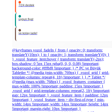
7/24 destek
uygun fiyat
ve kolay iade!
@keyframes vozol_fadeIn { from { opacity: 0; transform:
translateY(10px); } to { opacity: 1; transform: translateY(0); }
} .vozol_feature_item:hover { transform: translateY(-2px);
box-shadow: 0 5px 15px rgba(0, 0, 0, 0.08) !important;
background-color: #fffbf8 !important; } /* PC ve Büyük
Tabletler */ @media (min-width: 769px) { .vozol_grid { grid-
template-columns: repeat(4, 1fr) !important; } } /* Tablet */
@media (max-width: 768px) { .vozol_features_container {
max-width: 100% !important; padding: 15px !important; }
.vozol_grid { grid-template-columns: repeat(2, 1fr) !important;
gap: 12px !important; } .vozol_feature_item { padding: 12px
!important; } .vozol_feature_item > div:first-of-type { min-
width: 14px !important; width: 14px !important; height: 14px
!important; margin-right: 10px !important; }