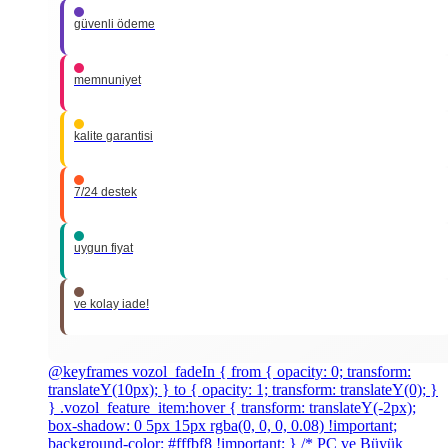
güvenli ödeme
memnuniyet
kalite garantisi
7/24 destek
uygun fiyat
ve kolay iade!
@keyframes vozol_fadeIn { from { opacity: 0; transform:
translateY(10px); } to { opacity: 1; transform: translateY(0); }
} .vozol_feature_item:hover { transform: translateY(-2px);
box-shadow: 0 5px 15px rgba(0, 0, 0, 0.08) !important;
background-color: #fffbf8 !important; } /* PC ve Büyük