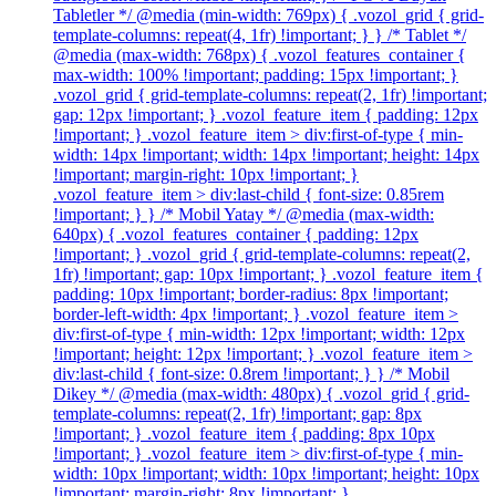
Tabletler */ @media (min-width: 769px) { .vozol_grid { grid-
template-columns: repeat(4, 1fr) !important; } } /* Tablet */
@media (max-width: 768px) { .vozol_features_container {
max-width: 100% !important; padding: 15px !important; }
.vozol_grid { grid-template-columns: repeat(2, 1fr) !important;
gap: 12px !important; } .vozol_feature_item { padding: 12px
!important; } .vozol_feature_item > div:first-of-type { min-
width: 14px !important; width: 14px !important; height: 14px
!important; margin-right: 10px !important; }
.vozol_feature_item > div:last-child { font-size: 0.85rem
!important; } } /* Mobil Yatay */ @media (max-width:
640px) { .vozol_features_container { padding: 12px
!important; } .vozol_grid { grid-template-columns: repeat(2,
1fr) !important; gap: 10px !important; } .vozol_feature_item {
padding: 10px !important; border-radius: 8px !important;
border-left-width: 4px !important; } .vozol_feature_item >
div:first-of-type { min-width: 12px !important; width: 12px
!important; height: 12px !important; } .vozol_feature_item >
div:last-child { font-size: 0.8rem !important; } } /* Mobil
Dikey */ @media (max-width: 480px) { .vozol_grid { grid-
template-columns: repeat(2, 1fr) !important; gap: 8px
!important; } .vozol_feature_item { padding: 8px 10px
!important; } .vozol_feature_item > div:first-of-type { min-
width: 10px !important; width: 10px !important; height: 10px
!important; margin-right: 8px !important; }