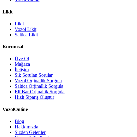
Likit
Likit
Vozol Likit
Saltica Likit
Kurumsal
Üye Ol
Mağaza
İletişim
Sık Sorulan Sorular
Vozol Orjinallik Sorgula
Saltica Orjinallik Sorgula
Elf Bar Orjinallik Sorgula
Hızlı Sipariş Oluştur
VozolOnline
Blog
Hakkımızda
Sizden Gelenler