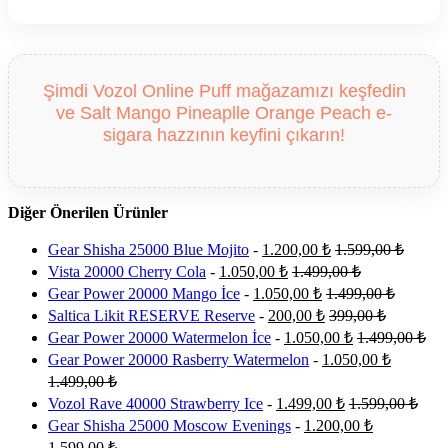
Şimdi Vozol Online Puff mağazamızı keşfedin
ve Salt Mango Pineaplle Orange Peach e-
sigara hazzının keyfini çıkarın!
Diğer Önerilen Ürünler
Gear Shisha 25000 Blue Mojito
-
1.200,00
₺
1.599,00
₺
Vista 20000 Cherry Cola
-
1.050,00
₺
1.499,00
₺
Gear Power 20000 Mango İce
-
1.050,00
₺
1.499,00
₺
Saltica Likit RESERVE Reserve
-
200,00
₺
399,00
₺
Gear Power 20000 Watermelon İce
-
1.050,00
₺
1.499,00
₺
Gear Power 20000 Rasberry Watermelon
-
1.050,00
₺
1.499,00
₺
Vozol Rave 40000 Strawberry Ice
-
1.499,00
₺
1.599,00
₺
Gear Shisha 25000 Moscow Evenings
-
1.200,00
₺
1.599,00
₺