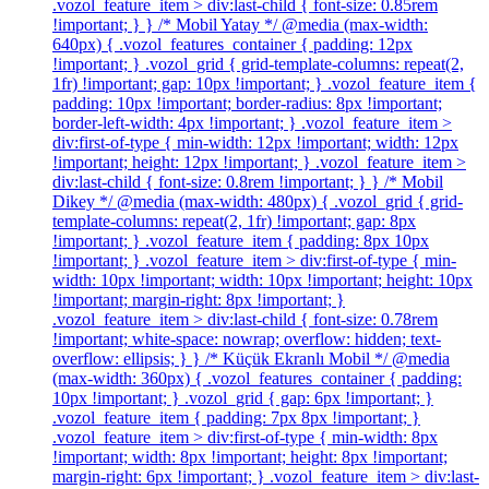
.vozol_feature_item > div:last-child { font-size: 0.85rem
!important; } } /* Mobil Yatay */ @media (max-width:
640px) { .vozol_features_container { padding: 12px
!important; } .vozol_grid { grid-template-columns: repeat(2,
1fr) !important; gap: 10px !important; } .vozol_feature_item {
padding: 10px !important; border-radius: 8px !important;
border-left-width: 4px !important; } .vozol_feature_item >
div:first-of-type { min-width: 12px !important; width: 12px
!important; height: 12px !important; } .vozol_feature_item >
div:last-child { font-size: 0.8rem !important; } } /* Mobil
Dikey */ @media (max-width: 480px) { .vozol_grid { grid-
template-columns: repeat(2, 1fr) !important; gap: 8px
!important; } .vozol_feature_item { padding: 8px 10px
!important; } .vozol_feature_item > div:first-of-type { min-
width: 10px !important; width: 10px !important; height: 10px
!important; margin-right: 8px !important; }
.vozol_feature_item > div:last-child { font-size: 0.78rem
!important; white-space: nowrap; overflow: hidden; text-
overflow: ellipsis; } } /* Küçük Ekranlı Mobil */ @media
(max-width: 360px) { .vozol_features_container { padding:
10px !important; } .vozol_grid { gap: 6px !important; }
.vozol_feature_item { padding: 7px 8px !important; }
.vozol_feature_item > div:first-of-type { min-width: 8px
!important; width: 8px !important; height: 8px !important;
margin-right: 6px !important; } .vozol_feature_item > div:last-