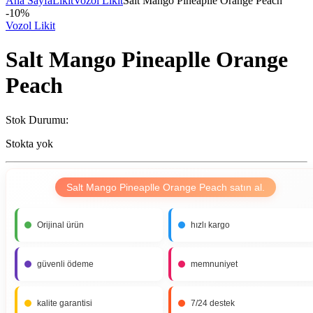
Ana Sayfa
Likit
Vozol Likit
Salt Mango Pineaplle Orange Peach
-
10%
Vozol Likit
Salt Mango Pineaplle Orange
Peach
Stok Durumu:
Stokta yok
Salt Mango Pineaplle Orange Peach satın al.
Orijinal ürün
hızlı kargo
güvenli ödeme
memnuniyet
kalite garantisi
7/24 destek