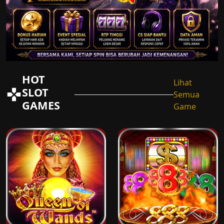
HOT
Lihat
SLOT
Semua
GAMES
Game