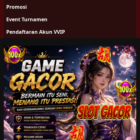
Promosi
Event Turnamen
Pendaftaran Akun VVIP