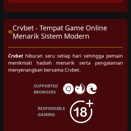
Crvbet - Tempat Game Online
Menarik Sistem Modern
Crvbet
hiburan seru setiap hari sehingga pemain
menikmati hadiah menarik serta pengalaman
menyenangkan bersama Crvbet.
SUPPORTED
BROWSERS
RESPONSIBLE
GAMING