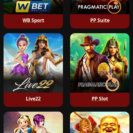
WB Sport
PP Suite
Live22
PP Slot