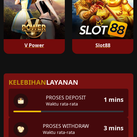
V Power
Slot88
KELEBIHAN
LAYANAN
PROSES DEPOSIT
1 mins
Waktu rata-rata
PROSES WITHDRAW
3 mins
Waktu rata-rata