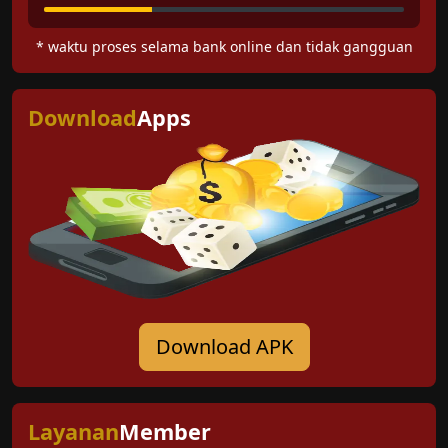
* waktu proses selama bank online dan tidak gangguan
Download
Apps
Download APK
Layanan
Member