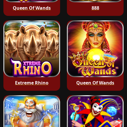
Queen Of Wands
888
Extreme Rhino
Queen Of Wands