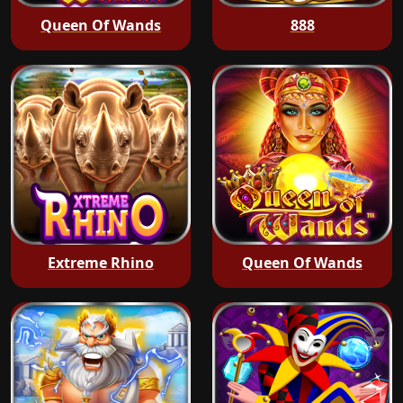
Queen Of Wands
888
Extreme Rhino
Queen Of Wands