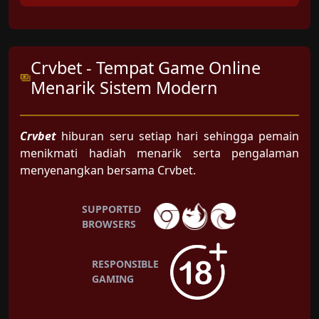
Crvbet - Tempat Game Online
Menarik Sistem Modern
Crvbet
hiburan seru setiap hari sehingga pemain
menikmati hadiah menarik serta pengalaman
menyenangkan bersama Crvbet.
SUPPORTED
BROWSERS
RESPONSIBLE
GAMING