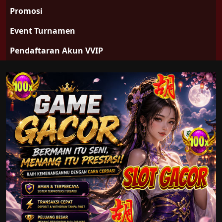
Promosi
Event Turnamen
Pendaftaran Akun VVIP