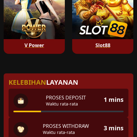
V Power
Slot88
KELEBIHAN
LAYANAN
PROSES DEPOSIT
1 mins
Waktu rata-rata
PROSES WITHDRAW
3 mins
Waktu rata-rata