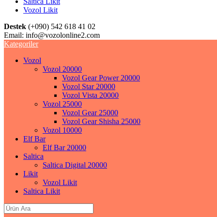
Saltica Likit
Vozol Likit
Destek
(+090) 542 618 41 02
Email:
info@vozolonline2.com
Kategoriler
Vozol
Vozol 20000
Vozol Gear Power 20000
Vozol Star 20000
Vozol Vista 20000
Vozol 25000
Vozol Gear 25000
Vozol Gear Shisha 25000
Vozol 10000
Elf Bar
Elf Bar 20000
Saltica
Saltica Digital 20000
Likit
Vozol Likit
Saltica Likit
Search
for: