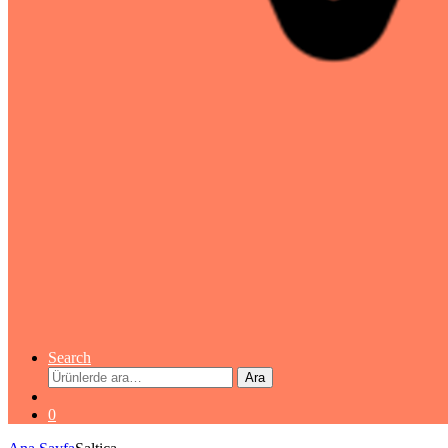
Search
Ara:
Ara
0