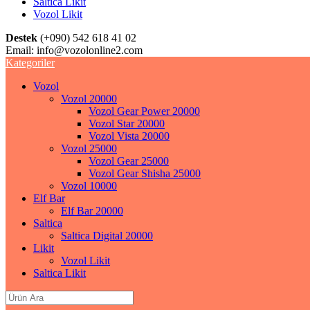
Saltica Likit
Vozol Likit
Destek
(+090) 542 618 41 02
Email:
info@vozolonline2.com
Kategoriler
Vozol
Vozol 20000
Vozol Gear Power 20000
Vozol Star 20000
Vozol Vista 20000
Vozol 25000
Vozol Gear 25000
Vozol Gear Shisha 25000
Vozol 10000
Elf Bar
Elf Bar 20000
Saltica
Saltica Digital 20000
Likit
Vozol Likit
Saltica Likit
Search
for: