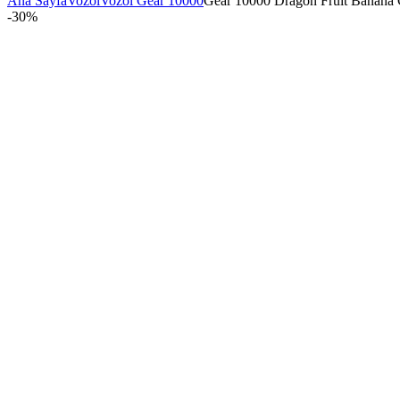
Ana Sayfa
Vozol
Vozol Gear 10000
Gear 10000 Dragon Fruit Banana 
-
30%