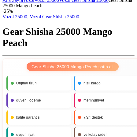
Ana Sayfa
Vozol
Vozol 25000
Vozol Gear Shisha 25000
Gear Shisha
25000 Mango Peach
-
25%
Vozol 25000
,
Vozol Gear Shisha 25000
Gear Shisha 25000 Mango
Peach
Gear Shisha 25000 Mango Peach satın al.
Orijinal ürün
hızlı kargo
güvenli ödeme
memnuniyet
kalite garantisi
7/24 destek
uygun fiyat
ve kolay iade!