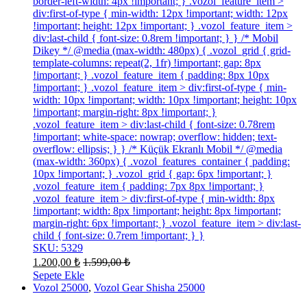
border-left-width: 4px !important; } .vozol_feature_item >
div:first-of-type { min-width: 12px !important; width: 12px
!important; height: 12px !important; } .vozol_feature_item >
div:last-child { font-size: 0.8rem !important; } } /* Mobil
Dikey */ @media (max-width: 480px) { .vozol_grid { grid-
template-columns: repeat(2, 1fr) !important; gap: 8px
!important; } .vozol_feature_item { padding: 8px 10px
!important; } .vozol_feature_item > div:first-of-type { min-
width: 10px !important; width: 10px !important; height: 10px
!important; margin-right: 8px !important; }
.vozol_feature_item > div:last-child { font-size: 0.78rem
!important; white-space: nowrap; overflow: hidden; text-
overflow: ellipsis; } } /* Küçük Ekranlı Mobil */ @media
(max-width: 360px) { .vozol_features_container { padding:
10px !important; } .vozol_grid { gap: 6px !important; }
.vozol_feature_item { padding: 7px 8px !important; }
.vozol_feature_item > div:first-of-type { min-width: 8px
!important; width: 8px !important; height: 8px !important;
margin-right: 6px !important; } .vozol_feature_item > div:last-
child { font-size: 0.7rem !important; } }
SKU: 5329
1.200,00
₺
1.599,00
₺
Sepete Ekle
Vozol 25000
,
Vozol Gear Shisha 25000