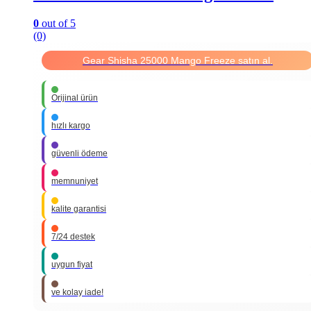
0
out of 5
(0)
Gear Shisha 25000 Mango Freeze satın al.
Orijinal ürün
hızlı kargo
güvenli ödeme
memnuniyet
kalite garantisi
7/24 destek
uygun fiyat
ve kolay iade!