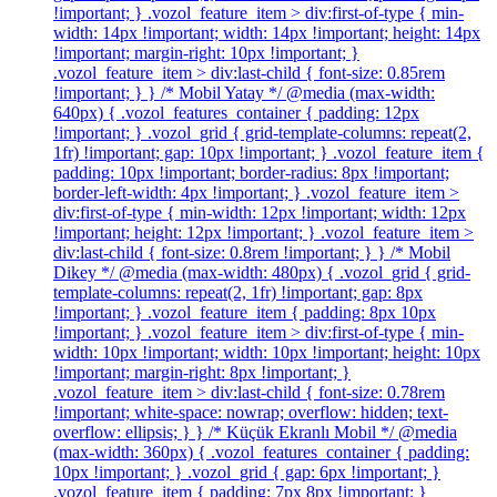
!important; } .vozol_feature_item > div:first-of-type { min-
width: 14px !important; width: 14px !important; height: 14px
!important; margin-right: 10px !important; }
.vozol_feature_item > div:last-child { font-size: 0.85rem
!important; } } /* Mobil Yatay */ @media (max-width:
640px) { .vozol_features_container { padding: 12px
!important; } .vozol_grid { grid-template-columns: repeat(2,
1fr) !important; gap: 10px !important; } .vozol_feature_item {
padding: 10px !important; border-radius: 8px !important;
border-left-width: 4px !important; } .vozol_feature_item >
div:first-of-type { min-width: 12px !important; width: 12px
!important; height: 12px !important; } .vozol_feature_item >
div:last-child { font-size: 0.8rem !important; } } /* Mobil
Dikey */ @media (max-width: 480px) { .vozol_grid { grid-
template-columns: repeat(2, 1fr) !important; gap: 8px
!important; } .vozol_feature_item { padding: 8px 10px
!important; } .vozol_feature_item > div:first-of-type { min-
width: 10px !important; width: 10px !important; height: 10px
!important; margin-right: 8px !important; }
.vozol_feature_item > div:last-child { font-size: 0.78rem
!important; white-space: nowrap; overflow: hidden; text-
overflow: ellipsis; } } /* Küçük Ekranlı Mobil */ @media
(max-width: 360px) { .vozol_features_container { padding:
10px !important; } .vozol_grid { gap: 6px !important; }
.vozol_feature_item { padding: 7px 8px !important; }