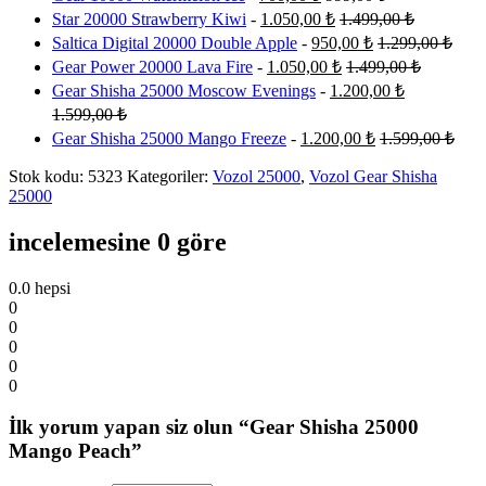
Star 20000 Strawberry Kiwi
-
1.050,00
₺
1.499,00
₺
Saltica Digital 20000 Double Apple
-
950,00
₺
1.299,00
₺
Gear Power 20000 Lava Fire
-
1.050,00
₺
1.499,00
₺
Gear Shisha 25000 Moscow Evenings
-
1.200,00
₺
1.599,00
₺
Gear Shisha 25000 Mango Freeze
-
1.200,00
₺
1.599,00
₺
Stok kodu:
5323
Kategoriler:
Vozol 25000
,
Vozol Gear Shisha
25000
incelemesine 0 göre
0.0
hepsi
0
0
0
0
0
İlk yorum yapan siz olun “Gear Shisha 25000
Mango Peach”