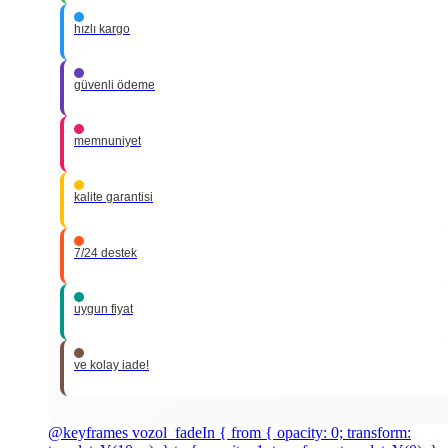
hızlı kargo
güvenli ödeme
memnuniyet
kalite garantisi
7/24 destek
uygun fiyat
ve kolay iade!
@keyframes vozol_fadeIn { from { opacity: 0; transform: