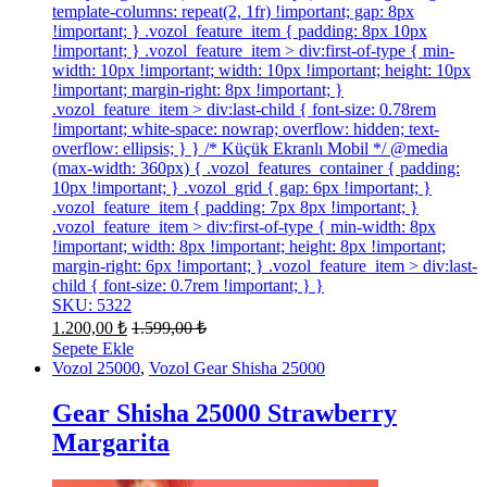
template-columns: repeat(2, 1fr) !important; gap: 8px
!important; } .vozol_feature_item { padding: 8px 10px
!important; } .vozol_feature_item > div:first-of-type { min-
width: 10px !important; width: 10px !important; height: 10px
!important; margin-right: 8px !important; }
.vozol_feature_item > div:last-child { font-size: 0.78rem
!important; white-space: nowrap; overflow: hidden; text-
overflow: ellipsis; } } /* Küçük Ekranlı Mobil */ @media
(max-width: 360px) { .vozol_features_container { padding:
10px !important; } .vozol_grid { gap: 6px !important; }
.vozol_feature_item { padding: 7px 8px !important; }
.vozol_feature_item > div:first-of-type { min-width: 8px
!important; width: 8px !important; height: 8px !important;
margin-right: 6px !important; } .vozol_feature_item > div:last-
child { font-size: 0.7rem !important; } }
SKU: 5322
1.200,00
₺
1.599,00
₺
Sepete Ekle
Vozol 25000
,
Vozol Gear Shisha 25000
Gear Shisha 25000 Strawberry
Margarita