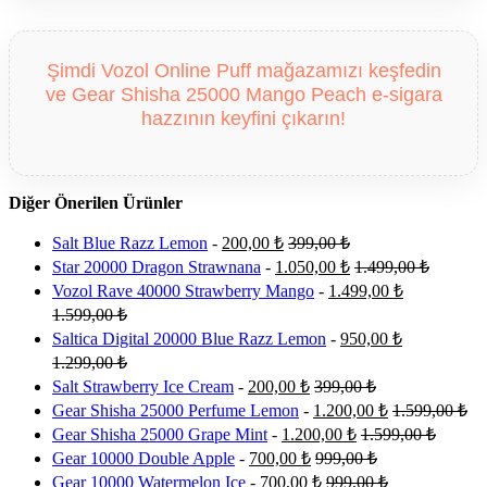
Şimdi Vozol Online Puff mağazamızı keşfedin
ve Gear Shisha 25000 Mango Peach e-sigara
hazzının keyfini çıkarın!
Diğer Önerilen Ürünler
Salt Blue Razz Lemon
-
200,00
₺
399,00
₺
Star 20000 Dragon Strawnana
-
1.050,00
₺
1.499,00
₺
Vozol Rave 40000 Strawberry Mango
-
1.499,00
₺
1.599,00
₺
Saltica Digital 20000 Blue Razz Lemon
-
950,00
₺
1.299,00
₺
Salt Strawberry Ice Cream
-
200,00
₺
399,00
₺
Gear Shisha 25000 Perfume Lemon
-
1.200,00
₺
1.599,00
₺
Gear Shisha 25000 Grape Mint
-
1.200,00
₺
1.599,00
₺
Gear 10000 Double Apple
-
700,00
₺
999,00
₺
Gear 10000 Watermelon Ice
-
700,00
₺
999,00
₺