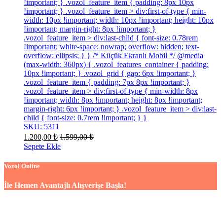
!important; } .vozol_feature_item { padding: 8px 10px
!important; } .vozol_feature_item > div:first-of-type { min-
width: 10px !important; width: 10px !important; height: 10px
!important; margin-right: 8px !important; }
.vozol_feature_item > div:last-child { font-size: 0.78rem
!important; white-space: nowrap; overflow: hidden; text-
overflow: ellipsis; } } /* Küçük Ekranlı Mobil */ @media
(max-width: 360px) { .vozol_features_container { padding:
10px !important; } .vozol_grid { gap: 6px !important; }
.vozol_feature_item { padding: 7px 8px !important; }
.vozol_feature_item > div:first-of-type { min-width: 8px
!important; width: 8px !important; height: 8px !important;
margin-right: 6px !important; } .vozol_feature_item > div:last-
child { font-size: 0.7rem !important; } }
SKU: 5311
1.200,00
₺
1.599,00
₺
Sepete Ekle
Vozol Online
İle Hemen Avantajlı Alışverişe Başla!