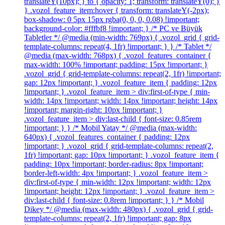
translateY(10px); } to { opacity: 1; transform: translateY(0); }
} .vozol_feature_item:hover { transform: translateY(-2px);
box-shadow: 0 5px 15px rgba(0, 0, 0, 0.08) !important;
background-color: #fffbf8 !important; } /* PC ve Büyük
Tabletler */ @media (min-width: 769px) { .vozol_grid { grid-
template-columns: repeat(4, 1fr) !important; } } /* Tablet */
@media (max-width: 768px) { .vozol_features_container {
max-width: 100% !important; padding: 15px !important; }
.vozol_grid { grid-template-columns: repeat(2, 1fr) !important;
gap: 12px !important; } .vozol_feature_item { padding: 12px
!important; } .vozol_feature_item > div:first-of-type { min-
width: 14px !important; width: 14px !important; height: 14px
!important; margin-right: 10px !important; }
.vozol_feature_item > div:last-child { font-size: 0.85rem
!important; } } /* Mobil Yatay */ @media (max-width:
640px) { .vozol_features_container { padding: 12px
!important; } .vozol_grid { grid-template-columns: repeat(2,
1fr) !important; gap: 10px !important; } .vozol_feature_item {
padding: 10px !important; border-radius: 8px !important;
border-left-width: 4px !important; } .vozol_feature_item >
div:first-of-type { min-width: 12px !important; width: 12px
!important; height: 12px !important; } .vozol_feature_item >
div:last-child { font-size: 0.8rem !important; } } /* Mobil
Dikey */ @media (max-width: 480px) { .vozol_grid { grid-
template-columns: repeat(2, 1fr) !important; gap: 8px