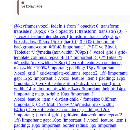
ve kolay iade!
@keyframes vozol_fadeIn { from { opacity: 0; transform:
translateY(10px); } to { opacity: 1; transform: translateY(0); }
} .vozol_feature_item:hover { transform: translateY(-2px);
box-shadow: 0 5px 15px rgba(0, 0, 0, 0.08) !important;
background-color: #fffbf8 !important; } /* PC ve Büyük
Tabletler */ @media (min-width: 769px) { .vozol_grid { grid-
template-columns: repeat(4, 1fr) !important; } } /* Tablet */
@media (max-width: 768px) { .vozol_features_container {
max-width: 100% !important; padding: 15px !important; }
.vozol_grid { grid-template-columns: repeat(2, 1fr) !important;
gap: 12px !important; } .vozol_feature_item { padding: 12px
!important; } .vozol_feature_item > div:first-of-type { min-
width: 14px !important; width: 14px !important; height: 14px
!important; margin-right: 10px !important; }
.vozol_feature_item > div:last-child { font-size: 0.85rem
!important; } } /* Mobil Yatay */ @media (max-width:
640px) { .vozol_features_container { padding: 12px
!important; } .vozol_grid { grid-template-columns: repeat(2,
1fr) !important; gap: 10px !important; } .vozol_feature_item {
padding: 10px !important; border-radius: 8px !important;