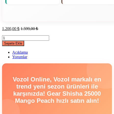
1.200,00
₺
1.599,00
₺
Gear
Shisha
Sepete Ekle
25000
Mango
Açıklama
Peach
Yorumlar
quantity
Vozol Online, Vozol markalı en
trend yeni sezon ürünleri ile
karşınızda! Gear Shisha 25000
Mango Peach hızlı satın alın!