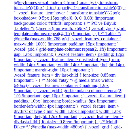
@keyframes vozol_fadeIn { from { opacity: 0; transform:
translateY(10px); } to { opacity: 1; transform: translateY(0); }
} .vozol_feature_item:hover { transform: translateY(-2px);
box-shadow: 0 5px 15px rgba(0, 0, 0, 0.08) !important;
background-color: #fffbf8 !important; } /* PC ve Büyük
Tabletler */ @media (min-width: 769px) { .vozol_grid { grid-
template-columns: repeat(4, 1fr) !important; } } /* Tablet */
@media (max-width: 768px) { .vozol_features_container {
max-width: 100% !important; padding: 15px !important; }
.vozol_grid { grid-template-columns: repeat(2, 1fr) !important;
gap: 12px !important; } .vozol_feature_item { padding: 12px
!important; } .vozol_feature_item > div:first-of-type { min-
width: 14px !important; width: 14px !important; height: 14px
!important; margin-right: 10px !important; }
.vozol_feature_item > div:last-child { font-size: 0.85rem
!important; } } /* Mobil Yatay */ @media (max-width:
640px) { .vozol_features_container { padding: 12px
!important; } .vozol_grid { grid-template-columns: repeat(2,
1fr) !important; gap: 10px !important; } .vozol_feature_item {
padding: 10px !important; border-radius: 8px !important;
border-left-width: 4px !important; } .vozol_feature_item >
div:first-of-type { min-width: 12px !important; width: 12px
!important; height: 12px !important; } .vozol_feature_item >
div:last-child { font-size: 0.8rem !important; } } /* Mobil
Dikey */ @media (max-width: 480px) { .vozol_grid { grid-