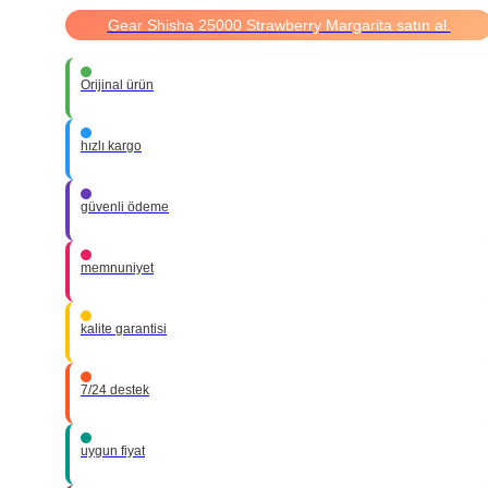
Gear Shisha 25000 Strawberry Margarita satın al.
Orijinal ürün
hızlı kargo
güvenli ödeme
memnuniyet
kalite garantisi
7/24 destek
uygun fiyat