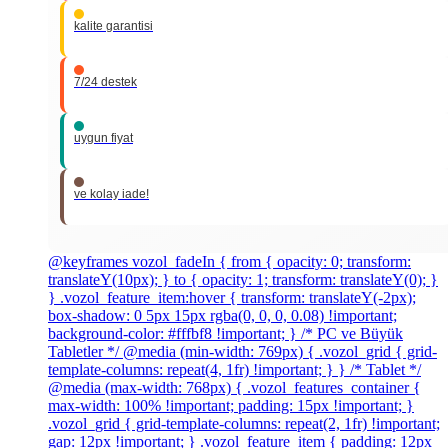
kalite garantisi
7/24 destek
uygun fiyat
ve kolay iade!
@keyframes vozol_fadeIn { from { opacity: 0; transform:
translateY(10px); } to { opacity: 1; transform: translateY(0); }
} .vozol_feature_item:hover { transform: translateY(-2px);
box-shadow: 0 5px 15px rgba(0, 0, 0, 0.08) !important;
background-color: #fffbf8 !important; } /* PC ve Büyük
Tabletler */ @media (min-width: 769px) { .vozol_grid { grid-
template-columns: repeat(4, 1fr) !important; } } /* Tablet */
@media (max-width: 768px) { .vozol_features_container {
max-width: 100% !important; padding: 15px !important; }
.vozol_grid { grid-template-columns: repeat(2, 1fr) !important;
gap: 12px !important; } .vozol_feature_item { padding: 12px