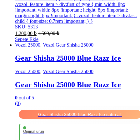
.vozol_feature_item > div:first-of-type { min-width: 8px
!important; width: 8px !important; height: 8px !important;
margin-right: 6px !important; } .vozol_feature_item > div:last-
child { font-size: 0.7rem !important; } }
SKU: 5313
1.200,00
₺
1.599,00
₺
Sepete Ekle
Vozol 25000
,
Vozol Gear Shisha 25000
Gear Shisha 25000 Blue Razz Ice
Vozol 25000
,
Vozol Gear Shisha 25000
Gear Shisha 25000 Blue Razz Ice
0
out of 5
(0)
Gear Shisha 25000 Blue Razz Ice satın al.
Orijinal ürün