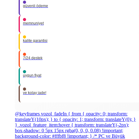
güvenli ödeme
memnuniyet
kalite garantisi
7/24 destek
uygun fiyat
ve kolay iade!
@keyframes vozol_fadeIn { from { opacity: 0; transform:
translateY(10px); } to { opacity: 1; transform: translateY(0); }
} .vozol_feature_item:hover { transform: translateY(-2px);
box-shadow: 0 5px 15px rgba(0, 0, 0, 0.08) !important;
background-color: #fffbf8 !important; } /* PC ve Büyük