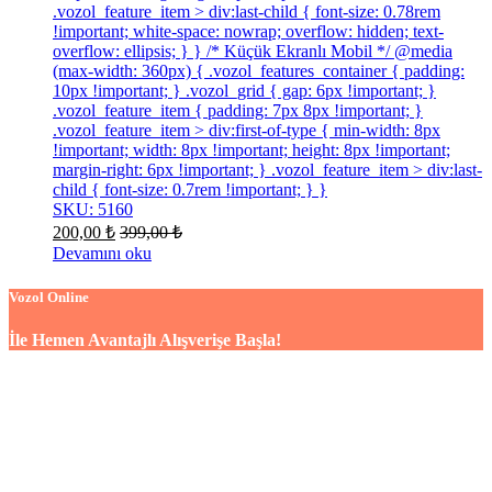
.vozol_feature_item > div:last-child { font-size: 0.78rem
!important; white-space: nowrap; overflow: hidden; text-
overflow: ellipsis; } } /* Küçük Ekranlı Mobil */ @media
(max-width: 360px) { .vozol_features_container { padding:
10px !important; } .vozol_grid { gap: 6px !important; }
.vozol_feature_item { padding: 7px 8px !important; }
.vozol_feature_item > div:first-of-type { min-width: 8px
!important; width: 8px !important; height: 8px !important;
margin-right: 6px !important; } .vozol_feature_item > div:last-
child { font-size: 0.7rem !important; } }
SKU: 5160
200,00
₺
399,00
₺
Devamını oku
Vozol Online
İle Hemen Avantajlı Alışverişe Başla!