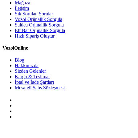
Mağaza
İletişim
Sık Sorulan Sorular
Vozol Orjinallik Sorgula
Saltica Orjinallik Sorgula
Elf Bar Orjinallik Sorgula
Hızlı Sipariş Oluştur
VozolOnline
Blog
Hakkımızda
Sizden Gelenler
Kargo & Teslimat
İptal ve İade Şartları
Mesafeli Satış Sözleşmesi