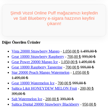
Şimdi Vozol Online Puff mağazamızı keşfedin
ve Salt Blueberry e-sigara hazzının keyfini
çıkarın!
Diğer Önerilen Ürünler
Vista 20000 Strawberry Mango
-
1.050,00
₺
1.499,00
₺
Gear 10000 Strawberry Raspberry
-
700,00
₺
999,00
₺
Gear Power 20000 Mango İce
-
1.050,00
₺
1.499,00
₺
Gear 10000 Raspberry Tangerine
-
700,00
₺
999,00
₺
Star 20000 Peach Mango Watermelon
-
1.050,00
₺
1.499,00
₺
Gear 10000 Watermelon Ice
-
700,00
₺
999,00
₺
Saltica Likit HONEYDEW MELON Fruit
-
200,00
₺
399,00
₺
Salt Watermelon Ice
-
200,00
₺
399,00
₺
Saltica Digital 20000 Strawberry Blackberry
-
950,00
₺