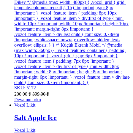
Dikey */ @media (max-width: 480px) { .vozol_grid { grid-
template-columns: repeat(2, 1fr) !important; gap: 8px
!important; } .vozol_feature_item { padding: 8px 10px
!important; } .vozol_feature_item > div:first-of-type { min-
width: 10px !important; width: 10px !important; height: 10px
!important; margin-right: 8px !important; }
.vozol_feature_item > div:last-child { font-size: 0.78rem
!important; white-space: nowrap; overflow: hidden; text-
overflow: ellipsis; } } /* Küçük Ekranlı Mobil */ @media
(max-width: 360px) { .vozol_features_container { padding:
10px !important; } .vozol_grid { gap: 6px !important; }
.vozol_feature_item { padding: 7px 8px !important; }
.vozol_feature_item > div:first-of-type { min-width: 8px
!important; width: 8px !important; height: 8px !important;
margin-right: 6px !important; } .vozol_feature_item > div:last-
child { font-size: 0.7rem !important; } }
SKU: 5172
200,00
₺
399,00
₺
Devamını oku
Vozol Likit
Salt Apple Ice
Vozol Likit