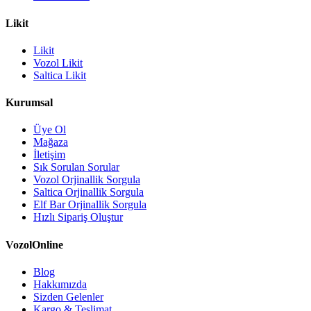
Likit
Likit
Vozol Likit
Saltica Likit
Kurumsal
Üye Ol
Mağaza
İletişim
Sık Sorulan Sorular
Vozol Orjinallik Sorgula
Saltica Orjinallik Sorgula
Elf Bar Orjinallik Sorgula
Hızlı Sipariş Oluştur
VozolOnline
Blog
Hakkımızda
Sizden Gelenler
Kargo & Teslimat