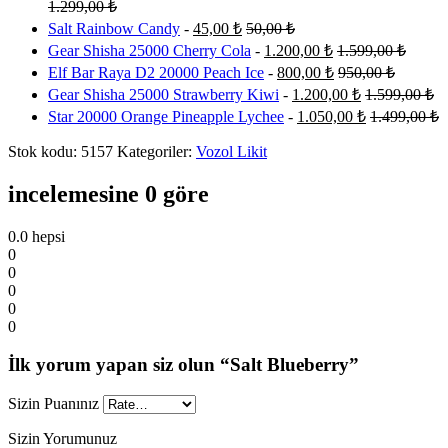
1.299,00
₺
Salt Rainbow Candy
-
45,00
₺
50,00
₺
Gear Shisha 25000 Cherry Cola
-
1.200,00
₺
1.599,00
₺
Elf Bar Raya D2 20000 Peach Ice
-
800,00
₺
950,00
₺
Gear Shisha 25000 Strawberry Kiwi
-
1.200,00
₺
1.599,00
₺
Star 20000 Orange Pineapple Lychee
-
1.050,00
₺
1.499,00
₺
Stok kodu:
5157
Kategoriler:
Vozol Likit
incelemesine 0 göre
0.0
hepsi
0
0
0
0
0
İlk yorum yapan siz olun “Salt Blueberry”
Sizin Puanınız
Sizin Yorumunuz