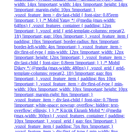
width: 14px !important; width: 14px !important; height: 14px
!important; margin-right: 10px !important; }
.vozol_feature_item > div:last-child { font-size: 0.85rem
!important; } } /* Mobil Yatay */ @media (max-width:
640px) { .vozol_features_container { padding: 12px
!important; } .vozol_grid { grid-template-columns: repeat(2,
1fr) !important; gap: 10px !important; } .vozol_feature_item {
padding: 10px !important; border-radius: 8px !important;
border-left-width: 4px !important; } .vozol_feature_item >
div:first-of-type { min-width: 12px !important; width: 12px
!important; height: 12px !important; } .vozol_feature_item >
div:last-child { font-size: 0.8rem !important; } } /* Mobil
Dikey */ @media (max-width: 480px) { .vozol_grid { grid-
template-columns: repeat(2, 1fr) !important; gap: 8px
!important; } .vozol_feature_item { padding: 8px 10px
!important; } .vozol_feature_item > div:first-of-type { min-
width: 10px !important; width: 10px !important; height: 10px
!important; margin-right: 8px !important; }
.vozol_feature_item > div:last-child { font-size: 0.78rem
!important; white-space: nowrap; overflow: hidden; text-
overflow: ellipsis; } } /* Küçük Ekranlı Mobil */ @media
(max-width: 360px) { .vozol_features_container { padding:
10px !important; } .vozol_grid { gap: 6px !important; }
.vozol_feature_item { padding: 7px 8px !important; }
.vozol_feature_item > div:first-of-type { min-width: 8px