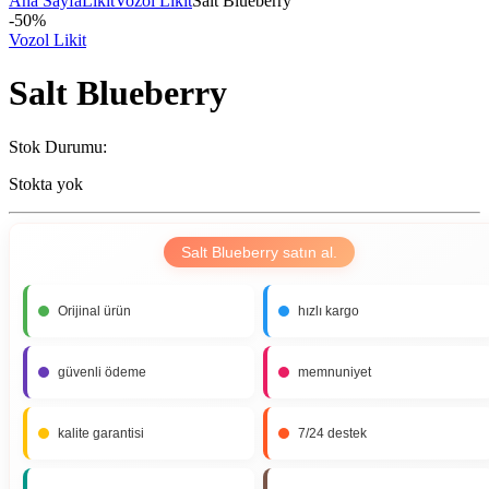
Ana Sayfa
Likit
Vozol Likit
Salt Blueberry
-
50%
Vozol Likit
Salt Blueberry
Stok Durumu:
Stokta yok
Salt Blueberry satın al.
Orijinal ürün
hızlı kargo
güvenli ödeme
memnuniyet
kalite garantisi
7/24 destek