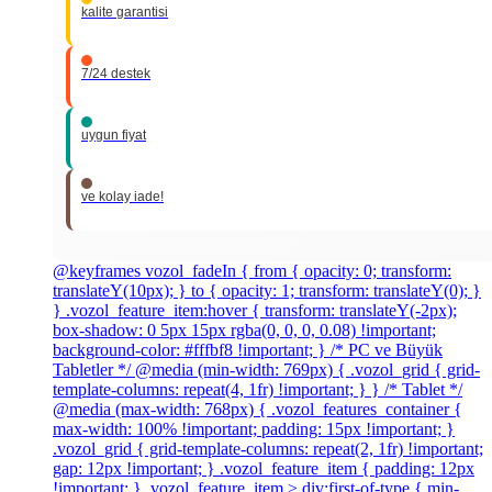
kalite garantisi
7/24 destek
uygun fiyat
ve kolay iade!
@keyframes vozol_fadeIn { from { opacity: 0; transform:
translateY(10px); } to { opacity: 1; transform: translateY(0); }
} .vozol_feature_item:hover { transform: translateY(-2px);
box-shadow: 0 5px 15px rgba(0, 0, 0, 0.08) !important;
background-color: #fffbf8 !important; } /* PC ve Büyük
Tabletler */ @media (min-width: 769px) { .vozol_grid { grid-
template-columns: repeat(4, 1fr) !important; } } /* Tablet */
@media (max-width: 768px) { .vozol_features_container {
max-width: 100% !important; padding: 15px !important; }
.vozol_grid { grid-template-columns: repeat(2, 1fr) !important;
gap: 12px !important; } .vozol_feature_item { padding: 12px
!important; } .vozol_feature_item > div:first-of-type { min-