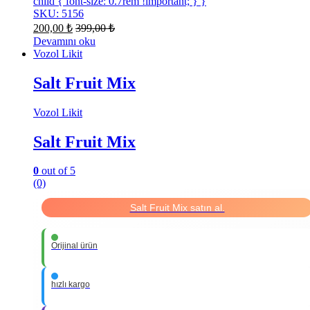
child { font-size: 0.7rem !important; } }
SKU: 5156
200,00
₺
399,00
₺
Devamını oku
Vozol Likit
Salt Fruit Mix
Vozol Likit
Salt Fruit Mix
0
out of 5
(0)
Salt Fruit Mix satın al.
Orijinal ürün
hızlı kargo