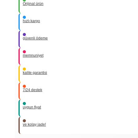
Orijinal ürün
hızlı kargo
güvenli ödeme
memnuniyet
kalite garantisi
7/24 destek
uygun fiyat
ve kolay iade!