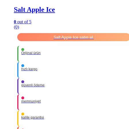
Salt Apple Ice
0
out of 5
(0)
Salt Apple Ice satın al.
Orijinal ürün
hızlı kargo
güvenli ödeme
memnuniyet
kalite garantisi