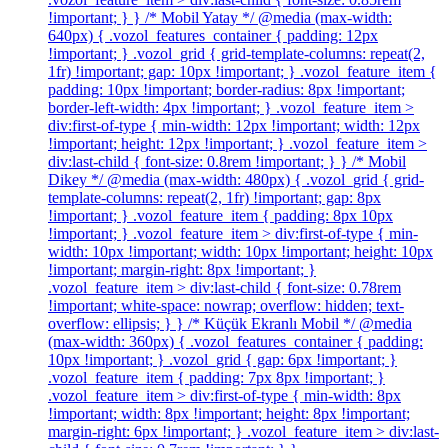
!important; } } /* Mobil Yatay */ @media (max-width:
640px) { .vozol_features_container { padding: 12px
!important; } .vozol_grid { grid-template-columns: repeat(2,
1fr) !important; gap: 10px !important; } .vozol_feature_item {
padding: 10px !important; border-radius: 8px !important;
border-left-width: 4px !important; } .vozol_feature_item >
div:first-of-type { min-width: 12px !important; width: 12px
!important; height: 12px !important; } .vozol_feature_item >
div:last-child { font-size: 0.8rem !important; } } /* Mobil
Dikey */ @media (max-width: 480px) { .vozol_grid { grid-
template-columns: repeat(2, 1fr) !important; gap: 8px
!important; } .vozol_feature_item { padding: 8px 10px
!important; } .vozol_feature_item > div:first-of-type { min-
width: 10px !important; width: 10px !important; height: 10px
!important; margin-right: 8px !important; }
.vozol_feature_item > div:last-child { font-size: 0.78rem
!important; white-space: nowrap; overflow: hidden; text-
overflow: ellipsis; } } /* Küçük Ekranlı Mobil */ @media
(max-width: 360px) { .vozol_features_container { padding:
10px !important; } .vozol_grid { gap: 6px !important; }
.vozol_feature_item { padding: 7px 8px !important; }
.vozol_feature_item > div:first-of-type { min-width: 8px
!important; width: 8px !important; height: 8px !important;
margin-right: 6px !important; } .vozol_feature_item > div:last-