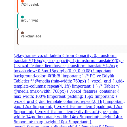
7/24 destek
uygun fiyat
ve kolay iade!
@keyframes vozol_fadeIn { from { opacity: 0; transform:
translateY(10px); } to { opacity: 1; transform: translateY(0); }
} .vozol_feature_item:hover { transform: translateY(-2px);
box-shadow: 0 5px 15px rgba(0, 0, 0, 0.08) !important;
background-color: #fffbf8 !important; } /* PC ve Büyük
Tabletler */ @media (min-width: 769px) { .vozol_grid { grid-
template-columns: repeat(4, 1fr) !important; } } /* Tablet */
@media (max-width: 768px) { .vozol_features_container {
max-width: 100% !important; padding: 15px !important; }
.vozol_grid { grid-template-columns: repeat(2, 1fr) !important;
gap: 12px !important; } .vozol_feature_item { padding: 12px
!important; } .vozol_feature_item > div:first-of-type { min-
width: 14px !important; width: 14px !important; height: 14px
!important; margin-right: 10px !important; }
.vozol_feature_item > div:last-child { font-size: 0.85rem