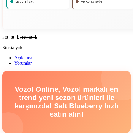
uygun fiyat
ve kolay iade!
200,00
₺
399,00
₺
Stokta yok
Açıklama
Yorumlar
Vozol Online, Vozol markalı en
trend yeni sezon ürünleri ile
karşınızda! Salt Blueberry hızlı
satın alın!