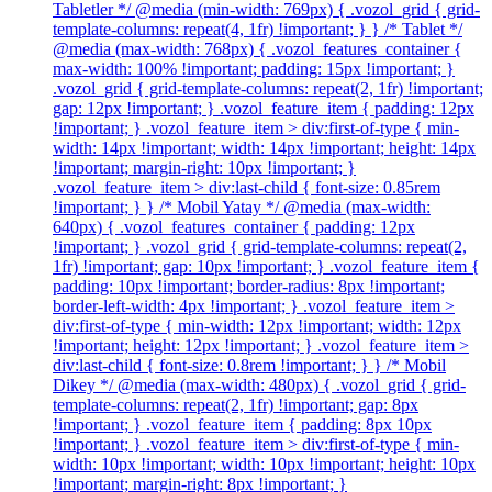
Tabletler */ @media (min-width: 769px) { .vozol_grid { grid-
template-columns: repeat(4, 1fr) !important; } } /* Tablet */
@media (max-width: 768px) { .vozol_features_container {
max-width: 100% !important; padding: 15px !important; }
.vozol_grid { grid-template-columns: repeat(2, 1fr) !important;
gap: 12px !important; } .vozol_feature_item { padding: 12px
!important; } .vozol_feature_item > div:first-of-type { min-
width: 14px !important; width: 14px !important; height: 14px
!important; margin-right: 10px !important; }
.vozol_feature_item > div:last-child { font-size: 0.85rem
!important; } } /* Mobil Yatay */ @media (max-width:
640px) { .vozol_features_container { padding: 12px
!important; } .vozol_grid { grid-template-columns: repeat(2,
1fr) !important; gap: 10px !important; } .vozol_feature_item {
padding: 10px !important; border-radius: 8px !important;
border-left-width: 4px !important; } .vozol_feature_item >
div:first-of-type { min-width: 12px !important; width: 12px
!important; height: 12px !important; } .vozol_feature_item >
div:last-child { font-size: 0.8rem !important; } } /* Mobil
Dikey */ @media (max-width: 480px) { .vozol_grid { grid-
template-columns: repeat(2, 1fr) !important; gap: 8px
!important; } .vozol_feature_item { padding: 8px 10px
!important; } .vozol_feature_item > div:first-of-type { min-
width: 10px !important; width: 10px !important; height: 10px
!important; margin-right: 8px !important; }