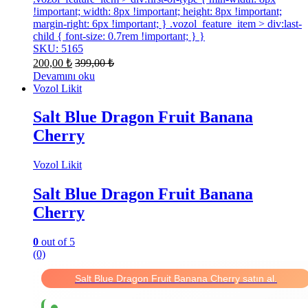
!important; width: 8px !important; height: 8px !important;
margin-right: 6px !important; } .vozol_feature_item > div:last-
child { font-size: 0.7rem !important; } }
SKU: 5165
200,00
₺
399,00
₺
Devamını oku
Vozol Likit
Salt Blue Dragon Fruit Banana
Cherry
Vozol Likit
Salt Blue Dragon Fruit Banana
Cherry
0
out of 5
(0)
Salt Blue Dragon Fruit Banana Cherry satın al.