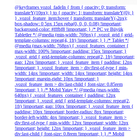
@keyframes vozol_fadeIn { from { opacity: 0; transform:
translateY(10px); } to { opacity: 1; transform: translateY(0); }
} .vozol_feature_item:hover { transform: translateY(-2px);
box-shadow: 0 5px 15px rgba(0, 0, 0, 0.08) !important;
background-color: #fffbf8 !important; } /* PC ve Büyük
Tabletler */ @media (min-width: 769px) { .vozol_grid { grid-
template-columns: repeat(4, 1fr) !important; } } /* Tablet */
@media (max-width: 768px) { .vozol_features_container {
max-width: 100% !important; padding: 15px !important; }
.vozol_grid { grid-template-columns: repeat(2, 1fr) !important;
gap: 12px !important; } .vozol_feature_item { padding: 12px
!important; } .vozol_feature_item > div:first-of-type { min-
width: 14px !important; width: 14px !important; height: 14px
!important; margin-right: 10px !important; }
.vozol_feature_item > div:last-child { font-size: 0.85rem
!important; } } /* Mobil Yatay */ @media (max-width:
640px) { .vozol_features_container { padding: 12px
!important; } .vozol_grid { grid-template-columns: repeat(2,
1fr) !important; gap: 10px !important; } .vozol_feature_item {
padding: 10px !important; border-radius: 8px !important;
border-left-width: 4px !important; } .vozol_feature_item >
div:first-of-type { min-width: 12px !important; width: 12px
!important; height: 12px !important; } .vozol_feature_item >
div:last-child { font-size: 0.8rem !important; } } /* Mobil