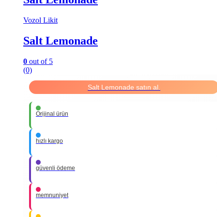
Vozol Likit
Salt Lemonade
0
out of 5
(0)
Salt Lemonade satın al.
Orijinal ürün
hızlı kargo
güvenli ödeme
memnuniyet