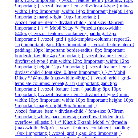
gap: 12px !important; } .vozol_feature_item { padding: 12px
!important; } .vozol_feature_item > div:first-of-type { min-
width: 14px !important; width: 14px !important; height: 14px
!important; margin-right: 10px !important; }
.vozol_feature_item > div:last-child { font-size: 0.85rem
!important; } } /* Mobil Yatay */ @media (max-width:
640px) { .vozol_features_container { padding: 12px
!important; } .vozol_grid { grid-template-columns: repeat(2,
1fr) !important; gap: 10px !important; } .vozol_feature_item {
padding: 10px !important; border-radius: 8px !important;
border-left-width: 4px !important; } .vozol_feature_item >
div:first-of-type { min-width: 12px !important; width: 12px
!important; height: 12px !important; } .vozol_feature_item >
div:last-child { font-size: 0.8rem !important; } } /* Mobil
Dikey */ @media (max-width: 480px) { .vozol_grid { grid-
template-columns: repeat(2, 1fr) !important; gap: 8px
!important; } .vozol_feature_item { padding: 8px 10px
!important; } .vozol_feature_item > div:first-of-type { min-
width: 10px !important; width: 10px !important; height: 10px
!important; margin-right: 8px !important; }
.vozol_feature_item > div:last-child { font-size: 0.78rem
!important; white-space: nowrap; overflow: hidden; text-
overflow: ellipsis; } } /* Küçük Ekranlı Mobil */ @media
(max-width: 360px) { .vozol_features_container { padding:
10px !important; } .vozol_grid { gap: 6px !important; }