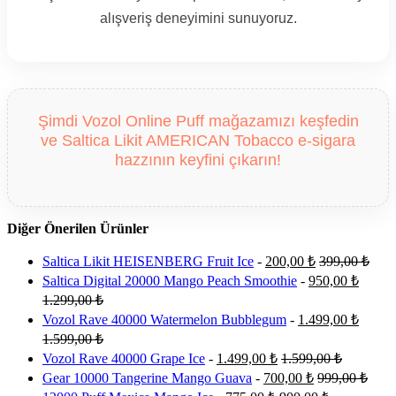
alışveriş deneyimini sunuyoruz.
Şimdi Vozol Online Puff mağazamızı keşfedin
ve Saltica Likit AMERICAN Tobacco e-sigara
hazzının keyfini çıkarın!
Diğer Önerilen Ürünler
Saltica Likit HEISENBERG Fruit Ice
-
200,00
₺
399,00
₺
Saltica Digital 20000 Mango Peach Smoothie
-
950,00
₺
1.299,00
₺
Vozol Rave 40000 Watermelon Bubblegum
-
1.499,00
₺
1.599,00
₺
Vozol Rave 40000 Grape Ice
-
1.499,00
₺
1.599,00
₺
Gear 10000 Tangerine Mango Guava
-
700,00
₺
999,00
₺