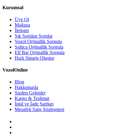
Kurumsal
Üye Ol
Mağaza
İletişim
Sık Sorulan Sorular
Vozol Orjinallik Sorgula
Saltica Orjinallik Sorgula
Elf Bar Orjinallik Sorgula
Hızlı Sipariş Oluştur
VozolOnline
Blog
Hakkımızda
Sizden Gelenler
Kargo & Teslimat
İptal ve İade Şartları
Mesafeli Satış Sözleşmesi