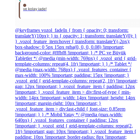
ve kolay iade!
@keyframes vozol_fadeIn { from { opacity: 0; transform:
translateY(10px); } to { opacity: 1; transform: translateY(0); }
} .vozol_feature_item:hover { transform: translateY(-2px);
box-shadow: 0 5px 15px rgba(0, 0, 0, 0.08) !important;
background-color: #fffbf8 !important; } /* PC ve Büyük
Tabletler */ @media (min-width: 769px) { .vozol_grid { grid-
template-columns: repeat(4, 1fr) !important; } } /* Tablet */
@media (max-width: 768px) { .vozol_features_container {
max-width: 100% !important; padding: 15px !important; }
.vozol_grid { grid-template-columns: repeat(2, 1fr) !important;
gap: 12px !important; } .vozol_feature_item { padding: 12px
!important; } .vozol_feature_item > div:first-of-type { min-
width: 14px !important; width: 14px !important; height: 14px
!important; margin-right: 10px !important; }
.vozol_feature_item > div:last-child { font-size: 0.85rem
!important; } } /* Mobil Yatay */ @media (max-width:
640px) { .vozol_features_container { padding: 12px
!important; } .vozol_grid { grid-template-columns: repeat(2,
1fr) !important; gap: 10px !important; } .vozol_feature_item {
padding: 10px !important; border-radius: 8px !important;