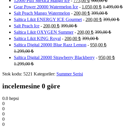
12000 Puff Mexica Mango Ice
-
775,00
₺
900,00
₺
Gear Power 20000 Watermelon İce
-
1.050,00
₺
1.499,00
₺
Salt Peach Mango Watermelon
-
200,00
₺
399,00
₺
Saltica Likit ENERGY ICE Gourmet
-
200,00
₺
399,00
₺
Salt Peach Ice
-
200,00
₺
399,00
₺
Saltica Likit OXYGEN Summer
-
200,00
₺
399,00
₺
Saltica Likit KING Royal
-
200,00
₺
399,00
₺
Saltica Digital 20000 Blue Razz Lemon
-
950,00
₺
1.299,00
₺
Saltica Digital 20000 Strawberry Blackberry
-
950,00
₺
1.299,00
₺
Stok kodu:
5221
Kategoriler:
Summer Serisi
incelemesine 0 göre
0.0
hepsi
0
0
0
0
0