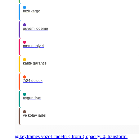
hızlı kargo
güvenli ödeme
memnuniyet
kalite garantisi
7/24 destek
uygun fiyat
ve kolay iade!
@keyframes vozol_fadeIn { from { opacity: 0; transform: