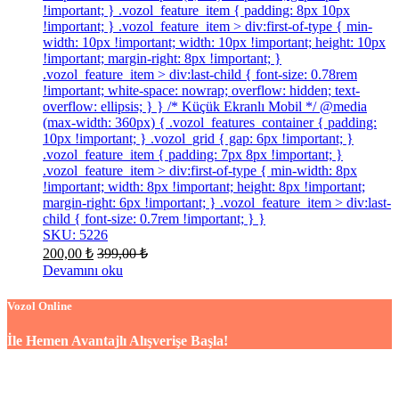
!important; } .vozol_feature_item { padding: 8px 10px
!important; } .vozol_feature_item > div:first-of-type { min-
width: 10px !important; width: 10px !important; height: 10px
!important; margin-right: 8px !important; }
.vozol_feature_item > div:last-child { font-size: 0.78rem
!important; white-space: nowrap; overflow: hidden; text-
overflow: ellipsis; } } /* Küçük Ekranlı Mobil */ @media
(max-width: 360px) { .vozol_features_container { padding:
10px !important; } .vozol_grid { gap: 6px !important; }
.vozol_feature_item { padding: 7px 8px !important; }
.vozol_feature_item > div:first-of-type { min-width: 8px
!important; width: 8px !important; height: 8px !important;
margin-right: 6px !important; } .vozol_feature_item > div:last-
child { font-size: 0.7rem !important; } }
SKU: 5226
200,00
₺
399,00
₺
Devamını oku
Vozol Online
İle Hemen Avantajlı Alışverişe Başla!