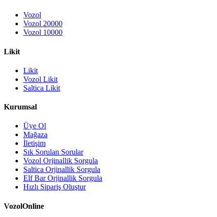
Vozol
Vozol 20000
Vozol 10000
Likit
Likit
Vozol Likit
Saltica Likit
Kurumsal
Üye Ol
Mağaza
İletişim
Sık Sorulan Sorular
Vozol Orjinallik Sorgula
Saltica Orjinallik Sorgula
Elf Bar Orjinallik Sorgula
Hızlı Sipariş Oluştur
VozolOnline