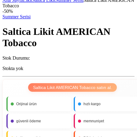
Ana Sayfa
Likit
Saltica Likit
Summer Serisi
Saltica Likit AMERICAN
Tobacco
-
50%
Summer Serisi
Saltica Likit AMERICAN
Tobacco
Stok Durumu:
Stokta yok
Saltica Likit AMERICAN Tobacco satın al.
Orijinal ürün
hızlı kargo
güvenli ödeme
memnuniyet