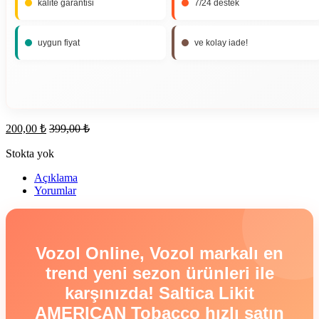
kalite garantisi
7/24 destek
uygun fiyat
ve kolay iade!
200,00
₺
399,00
₺
Stokta yok
Açıklama
Yorumlar
Vozol Online, Vozol markalı en
trend yeni sezon ürünleri ile
karşınızda! Saltica Likit
AMERICAN Tobacco hızlı satın