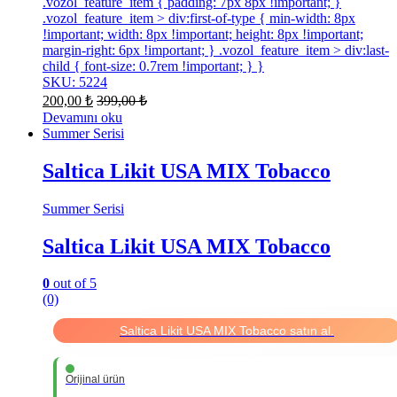
.vozol_feature_item { padding: 7px 8px !important; }
.vozol_feature_item > div:first-of-type { min-width: 8px
!important; width: 8px !important; height: 8px !important;
margin-right: 6px !important; } .vozol_feature_item > div:last-
child { font-size: 0.7rem !important; } }
SKU: 5224
200,00
₺
399,00
₺
Devamını oku
Summer Serisi
Saltica Likit USA MIX Tobacco
Summer Serisi
Saltica Likit USA MIX Tobacco
0
out of 5
(0)
Saltica Likit USA MIX Tobacco satın al.
Orijinal ürün