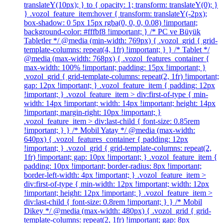
translateY(10px); } to { opacity: 1; transform: translateY(0); }
} .vozol_feature_item:hover { transform: translateY(-2px);
box-shadow: 0 5px 15px rgba(0, 0, 0, 0.08) !important;
background-color: #fffbf8 !important; } /* PC ve Büyük
Tabletler */ @media (min-width: 769px) { .vozol_grid { grid-
template-columns: repeat(4, 1fr) !important; } } /* Tablet */
@media (max-width: 768px) { .vozol_features_container {
max-width: 100% !important; padding: 15px !important; }
.vozol_grid { grid-template-columns: repeat(2, 1fr) !important;
gap: 12px !important; } .vozol_feature_item { padding: 12px
!important; } .vozol_feature_item > div:first-of-type { min-
width: 14px !important; width: 14px !important; height: 14px
!important; margin-right: 10px !important; }
.vozol_feature_item > div:last-child { font-size: 0.85rem
!important; } } /* Mobil Yatay */ @media (max-width:
640px) { .vozol_features_container { padding: 12px
!important; } .vozol_grid { grid-template-columns: repeat(2,
1fr) !important; gap: 10px !important; } .vozol_feature_item {
padding: 10px !important; border-radius: 8px !important;
border-left-width: 4px !important; } .vozol_feature_item >
div:first-of-type { min-width: 12px !important; width: 12px
!important; height: 12px !important; } .vozol_feature_item >
div:last-child { font-size: 0.8rem !important; } } /* Mobil
Dikey */ @media (max-width: 480px) { .vozol_grid { grid-
template-columns: repeat(2, 1fr) !important; gap: 8px