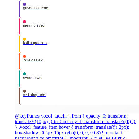
güvenli ödeme
memnuniyet
kalite garantisi
7/24 destek
uygun fiyat
ve kolay iade!
@keyframes vozol_fadeIn { from { opacity: 0; transform:
translateY(10px); } to { opacity: 1; transform: translateY(0); }
} .vozol_feature_item:hover { transform: translateY(-2px);
box-shadow: 0 5px 15px rgba(0, 0, 0, 0.08) !important;
background-color: #fffbf8 !important; } /* PC ve Büyük