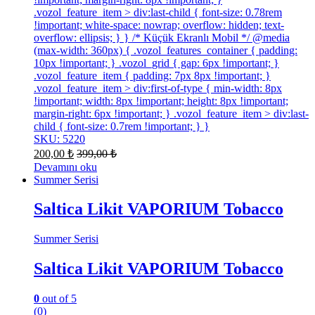
.vozol_feature_item > div:last-child { font-size: 0.78rem
!important; white-space: nowrap; overflow: hidden; text-
overflow: ellipsis; } } /* Küçük Ekranlı Mobil */ @media
(max-width: 360px) { .vozol_features_container { padding:
10px !important; } .vozol_grid { gap: 6px !important; }
.vozol_feature_item { padding: 7px 8px !important; }
.vozol_feature_item > div:first-of-type { min-width: 8px
!important; width: 8px !important; height: 8px !important;
margin-right: 6px !important; } .vozol_feature_item > div:last-
child { font-size: 0.7rem !important; } }
SKU: 5220
200,00
₺
399,00
₺
Devamını oku
Summer Serisi
Saltica Likit VAPORIUM Tobacco
Summer Serisi
Saltica Likit VAPORIUM Tobacco
0
out of 5
(0)