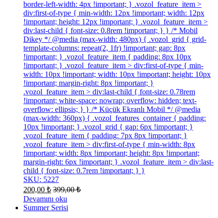
border-left-width: 4px !important; } .vozol_feature_item >
div:first-of-type { min-width: 12px !important; width: 12px
!important; height: 12px !important; } .vozol_feature_item >
div:last-child { font-size: 0.8rem !important; } } /* Mobil
Dikey */ @media (max-width: 480px) { .vozol_grid { grid-
template-columns: repeat(2, 1fr) !important; gap: 8px
!important; } .vozol_feature_item { padding: 8px 10px
!important; } .vozol_feature_item > div:first-of-type { min-
width: 10px !important; width: 10px !important; height: 10px
!important; margin-right: 8px !important; }
.vozol_feature_item > div:last-child { font-size: 0.78rem
!important; white-space: nowrap; overflow: hidden; text-
overflow: ellipsis; } } /* Küçük Ekranlı Mobil */ @media
(max-width: 360px) { .vozol_features_container { padding:
10px !important; } .vozol_grid { gap: 6px !important; }
.vozol_feature_item { padding: 7px 8px !important; }
.vozol_feature_item > div:first-of-type { min-width: 8px
!important; width: 8px !important; height: 8px !important;
margin-right: 6px !important; } .vozol_feature_item > div:last-
child { font-size: 0.7rem !important; } }
SKU: 5227
200,00
₺
399,00
₺
Devamını oku
Summer Serisi