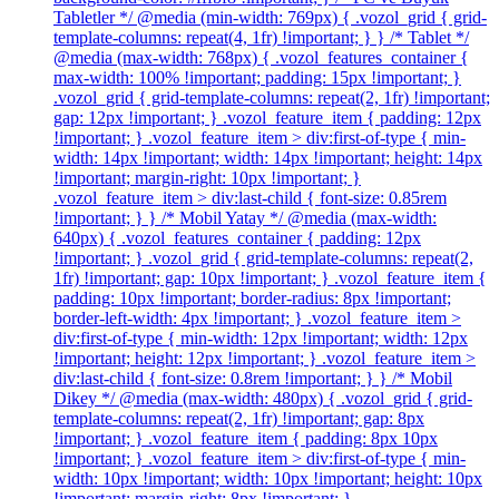
Tabletler */ @media (min-width: 769px) { .vozol_grid { grid-
template-columns: repeat(4, 1fr) !important; } } /* Tablet */
@media (max-width: 768px) { .vozol_features_container {
max-width: 100% !important; padding: 15px !important; }
.vozol_grid { grid-template-columns: repeat(2, 1fr) !important;
gap: 12px !important; } .vozol_feature_item { padding: 12px
!important; } .vozol_feature_item > div:first-of-type { min-
width: 14px !important; width: 14px !important; height: 14px
!important; margin-right: 10px !important; }
.vozol_feature_item > div:last-child { font-size: 0.85rem
!important; } } /* Mobil Yatay */ @media (max-width:
640px) { .vozol_features_container { padding: 12px
!important; } .vozol_grid { grid-template-columns: repeat(2,
1fr) !important; gap: 10px !important; } .vozol_feature_item {
padding: 10px !important; border-radius: 8px !important;
border-left-width: 4px !important; } .vozol_feature_item >
div:first-of-type { min-width: 12px !important; width: 12px
!important; height: 12px !important; } .vozol_feature_item >
div:last-child { font-size: 0.8rem !important; } } /* Mobil
Dikey */ @media (max-width: 480px) { .vozol_grid { grid-
template-columns: repeat(2, 1fr) !important; gap: 8px
!important; } .vozol_feature_item { padding: 8px 10px
!important; } .vozol_feature_item > div:first-of-type { min-
width: 10px !important; width: 10px !important; height: 10px
!important; margin-right: 8px !important; }