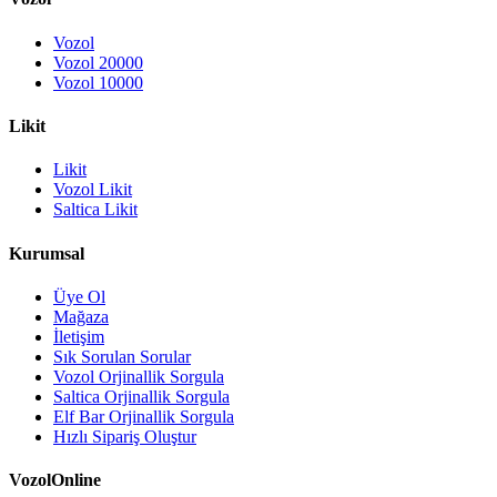
Vozol
Vozol 20000
Vozol 10000
Likit
Likit
Vozol Likit
Saltica Likit
Kurumsal
Üye Ol
Mağaza
İletişim
Sık Sorulan Sorular
Vozol Orjinallik Sorgula
Saltica Orjinallik Sorgula
Elf Bar Orjinallik Sorgula
Hızlı Sipariş Oluştur
VozolOnline