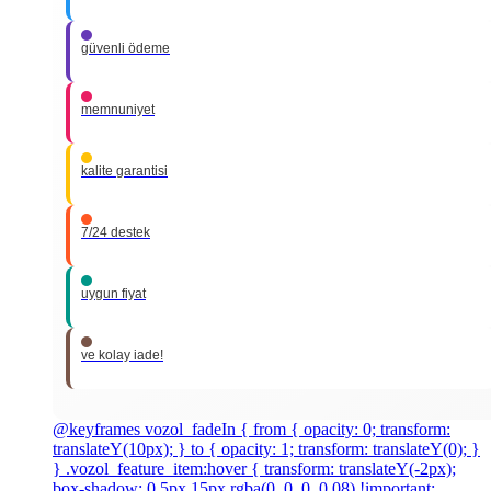
güvenli ödeme
memnuniyet
kalite garantisi
7/24 destek
uygun fiyat
ve kolay iade!
@keyframes vozol_fadeIn { from { opacity: 0; transform:
translateY(10px); } to { opacity: 1; transform: translateY(0); }
} .vozol_feature_item:hover { transform: translateY(-2px);
box-shadow: 0 5px 15px rgba(0, 0, 0, 0.08) !important;