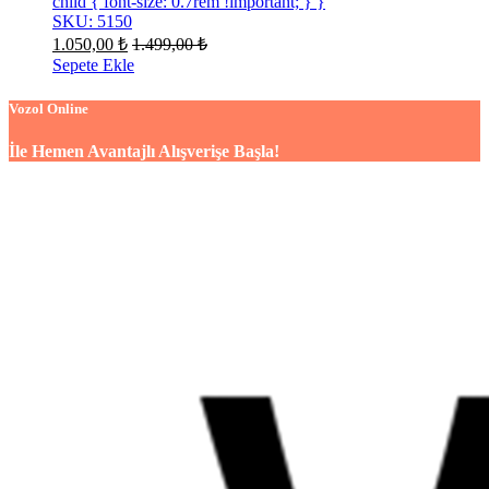
child { font-size: 0.7rem !important; } }
SKU: 5150
1.050,00
₺
1.499,00
₺
Sepete Ekle
Vozol Online
İle Hemen Avantajlı Alışverişe Başla!