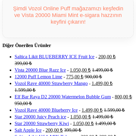
Şimdi Vozol Online Puff mağazamızı keşfedin
ve Vista 20000 Miami Mint e-sigara hazzının
keyfini çıkarın!
Diğer Önerilen Ürünler
Saltica Likit BLUEBERRY ICE Fruit Ice
-
200,00
₺
399,00
₺
Vista 20000 Blue Razz Ice
-
1.050,00
₺
1.499,00
₺
12000 Puff Lemon Lime
-
775,00
₺
900,00
₺
Vozol Rave 40000 Strawberry Mango
-
1.499,00
₺
1.599,00
₺
Elf Bar Raya D2 20000 Watermelon Bubble Gum
-
800,00
₺
950,00
₺
Vozol Rave 40000 Blueberry Ice
-
1.499,00
₺
1.599,00
₺
Star 20000 Juicy Peach ice
-
1.050,00
₺
1.499,00
₺
Star 20000 Strawberry Kiwi
-
1.050,00
₺
1.499,00
₺
Salt Apple Ice
-
200,00
₺
399,00
₺