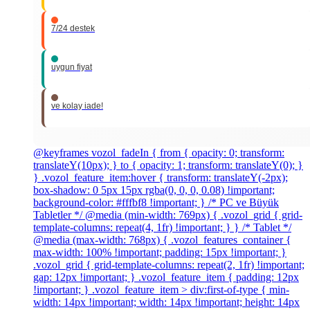
7/24 destek
uygun fiyat
ve kolay iade!
@keyframes vozol_fadeIn { from { opacity: 0; transform:
translateY(10px); } to { opacity: 1; transform: translateY(0); }
} .vozol_feature_item:hover { transform: translateY(-2px);
box-shadow: 0 5px 15px rgba(0, 0, 0, 0.08) !important;
background-color: #fffbf8 !important; } /* PC ve Büyük
Tabletler */ @media (min-width: 769px) { .vozol_grid { grid-
template-columns: repeat(4, 1fr) !important; } } /* Tablet */
@media (max-width: 768px) { .vozol_features_container {
max-width: 100% !important; padding: 15px !important; }
.vozol_grid { grid-template-columns: repeat(2, 1fr) !important;
gap: 12px !important; } .vozol_feature_item { padding: 12px
!important; } .vozol_feature_item > div:first-of-type { min-
width: 14px !important; width: 14px !important; height: 14px