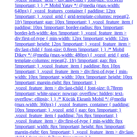
!important; } } /* Mobil Yatay */ @media (max-width:
640px) { .vozol_features_container { padding: 12px
!important; } .vozol_grid { grid-template-columns: repeat(2,
1fr) !important; gap: 10px !important; } .vozol_feature_item {
padding: 10px !important; border-radius: 8px !important;
border-left-width: 4px !important; } .vozol_feature_item >
div:first-of-type { min-width: 12px !important; width: 12px
!important; height: 12px !important; } .vozol_feature_item >
div:last-child { font-size: 0.8rem !important; } } /* Mobil
Dikey */ @media (max-width: 480px) { .vozol_grid { grid-
template-columns: repeat(2, 1fr) !important; gap: 8px
!important; } .vozol_feature_item { padding: 8px 10px
!important; } .vozol_feature_item > div:first-of-type { min-
width: 10px !important; width: 10px !important; height: 10px
!important; margin-right: 8px !important; }
.vozol_feature_item > div:last-child { font-size: 0.78rem
!important; white-space: nowrap; overflow: hidden; text-
overflow: ellipsis; } } /* Küçük Ekranlı Mobil */ @media
(max-width: 360px) { .vozol_features_container { padding:
10px !important; } .vozol_grid { gap: 6px !important; }
.vozol_feature_item { padding: 7px 8px !important; }
.vozol_feature_item > div:first-of-type { min-width: 8px
!important; width: 8px !important; height: 8px !important;
margin-right: 6px !important; } .vozol_feature_item > div:last-