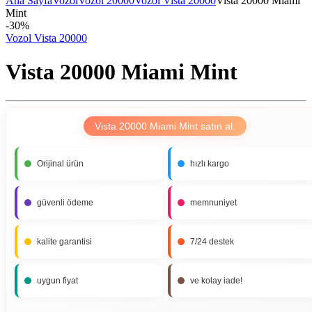
Ana Sayfa
Vozol
Vozol 20000
Vozol Vista 20000
Vista 20000 Miami
Mint
-
30%
Vozol Vista 20000
Vista 20000 Miami Mint
Vista 20000 Miami Mint satın al.
Orijinal ürün
hızlı kargo
güvenli ödeme
memnuniyet
kalite garantisi
7/24 destek
uygun fiyat
ve kolay iade!