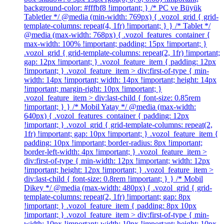
background-color: #fffbf8 !important; } /* PC ve Büyük
Tabletler */ @media (min-width: 769px) { .vozol_grid { grid-
template-columns: repeat(4, 1fr) !important; } } /* Tablet */
@media (max-width: 768px) { .vozol_features_container {
max-width: 100% !important; padding: 15px !important; }
.vozol_grid { grid-template-columns: repeat(2, 1fr) !important;
gap: 12px !important; } .vozol_feature_item { padding: 12px
!important; } .vozol_feature_item > div:first-of-type { min-
width: 14px !important; width: 14px !important; height: 14px
!important; margin-right: 10px !important; }
.vozol_feature_item > div:last-child { font-size: 0.85rem
!important; } } /* Mobil Yatay */ @media (max-width:
640px) { .vozol_features_container { padding: 12px
!important; } .vozol_grid { grid-template-columns: repeat(2,
1fr) !important; gap: 10px !important; } .vozol_feature_item {
padding: 10px !important; border-radius: 8px !important;
border-left-width: 4px !important; } .vozol_feature_item >
div:first-of-type { min-width: 12px !important; width: 12px
!important; height: 12px !important; } .vozol_feature_item >
div:last-child { font-size: 0.8rem !important; } } /* Mobil
Dikey */ @media (max-width: 480px) { .vozol_grid { grid-
template-columns: repeat(2, 1fr) !important; gap: 8px
!important; } .vozol_feature_item { padding: 8px 10px
!important; } .vozol_feature_item > div:first-of-type { min-
width: 10px !important; width: 10px !important; height: 10px