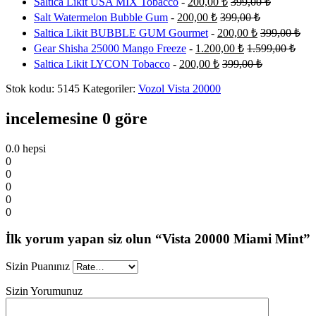
Saltica Likit USA MIX Tobacco
-
200,00
₺
399,00
₺
Salt Watermelon Bubble Gum
-
200,00
₺
399,00
₺
Saltica Likit BUBBLE GUM Gourmet
-
200,00
₺
399,00
₺
Gear Shisha 25000 Mango Freeze
-
1.200,00
₺
1.599,00
₺
Saltica Likit LYCON Tobacco
-
200,00
₺
399,00
₺
Stok kodu:
5145
Kategoriler:
Vozol Vista 20000
incelemesine 0 göre
0.0
hepsi
0
0
0
0
0
İlk yorum yapan siz olun “Vista 20000 Miami Mint”
Sizin Puanınız
Sizin Yorumunuz