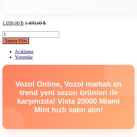
1.050,00
₺
1.499,00
₺
Vista
20000
Sepete Ekle
Miami
Mint
Açıklama
quantity
Yorumlar
Vozol Online, Vozol markalı en
trend yeni sezon ürünleri ile
karşınızda! Vista 20000 Miami
Mint hızlı satın alın!