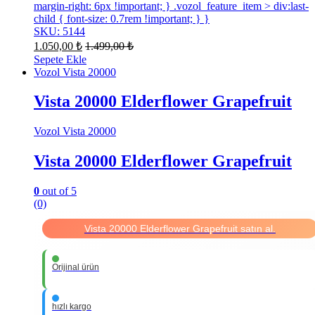
margin-right: 6px !important; } .vozol_feature_item > div:last-
child { font-size: 0.7rem !important; } }
SKU: 5144
1.050,00
₺
1.499,00
₺
Sepete Ekle
Vozol Vista 20000
Vista 20000 Elderflower Grapefruit
Vozol Vista 20000
Vista 20000 Elderflower Grapefruit
0
out of 5
(0)
Vista 20000 Elderflower Grapefruit satın al.
Orijinal ürün
hızlı kargo