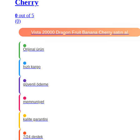
Cherry
0
out of 5
(0)
Vista 20000 Dragon Fruit Banana Cherry satın al.
Orijinal ürün
hızlı kargo
güvenli ödeme
memnuniyet
kalite garantisi
7/24 destek