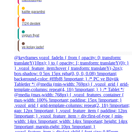
memnuniyet
kalite garantisi
7/24 destek
uygun fiyat
ve kolay iade!
@keyframes vozol_fadeIn { from { opacity: 0; transform:
translateY(10px); } to { opacity: 1; transform: translateY(0); }
} .vozol_feature_item:hover { transform: translateY(-2px);
box-shadow: 0 5px 15px rgba(0, 0, 0, 0.08) !important;
background-color: #fffbf8 !important; } /* PC ve Büyük
Tabletler */ @media (min-width: 769px) { .vozol_grid { grid-
template-columns: repeat(4, 1fr) !important; } } /* Tablet */
@media (max-width: 768px) { .vozol_features_container {
max-width: 100% !important; padding: 15px !important; }
.vozol_grid { grid-template-columns: repeat(2, 1fr) !important;
gap: 12px !important; } .vozol_feature_item { padding: 12px
!important; } .vozol_feature_item > div:first-of-type { min-
width: 14px !important; width: 14px !important; height: 14px
!important; margin-right: 10px !important; }
.vozol_feature_item > div:last-child { font-size: 0.85rem