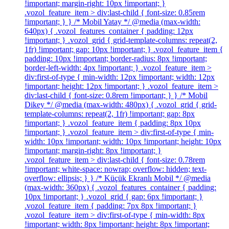
!important; margin-right: 10px !important; }
.vozol_feature_item > div:last-child { font-size: 0.85rem
!important; } } /* Mobil Yatay */ @media (max-width:
640px) { .vozol_features_container { padding: 12px
!important; } .vozol_grid { grid-template-columns: repeat(2,
1fr) !important; gap: 10px !important; } .vozol_feature_item {
padding: 10px !important; border-radius: 8px !important;
border-left-width: 4px !important; } .vozol_feature_item >
div:first-of-type { min-width: 12px !important; width: 12px
!important; height: 12px !important; } .vozol_feature_item >
div:last-child { font-size: 0.8rem !important; } } /* Mobil
Dikey */ @media (max-width: 480px) { .vozol_grid { grid-
template-columns: repeat(2, 1fr) !important; gap: 8px
!important; } .vozol_feature_item { padding: 8px 10px
!important; } .vozol_feature_item > div:first-of-type { min-
width: 10px !important; width: 10px !important; height: 10px
!important; margin-right: 8px !important; }
.vozol_feature_item > div:last-child { font-size: 0.78rem
!important; white-space: nowrap; overflow: hidden; text-
overflow: ellipsis; } } /* Küçük Ekranlı Mobil */ @media
(max-width: 360px) { .vozol_features_container { padding:
10px !important; } .vozol_grid { gap: 6px !important; }
.vozol_feature_item { padding: 7px 8px !important; }
.vozol_feature_item > div:first-of-type { min-width: 8px
!important; width: 8px !important; height: 8px !important;