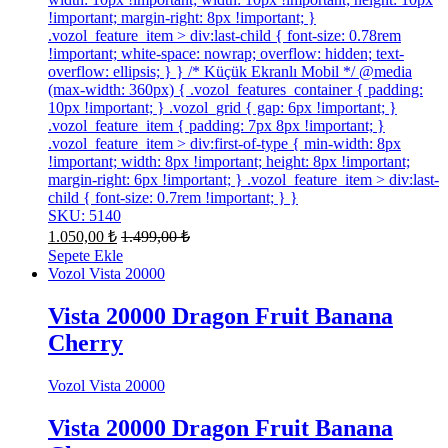
!important; margin-right: 8px !important; }
.vozol_feature_item > div:last-child { font-size: 0.78rem
!important; white-space: nowrap; overflow: hidden; text-
overflow: ellipsis; } } /* Küçük Ekranlı Mobil */ @media
(max-width: 360px) { .vozol_features_container { padding:
10px !important; } .vozol_grid { gap: 6px !important; }
.vozol_feature_item { padding: 7px 8px !important; }
.vozol_feature_item > div:first-of-type { min-width: 8px
!important; width: 8px !important; height: 8px !important;
margin-right: 6px !important; } .vozol_feature_item > div:last-
child { font-size: 0.7rem !important; } }
SKU: 5140
1.050,00
₺
1.499,00
₺
Sepete Ekle
Vozol Vista 20000
Vista 20000 Dragon Fruit Banana
Cherry
Vozol Vista 20000
Vista 20000 Dragon Fruit Banana