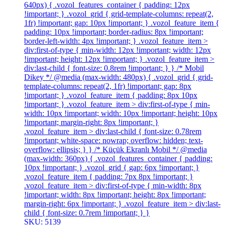
640px) { .vozol_features_container { padding: 12px
!important; } .vozol_grid { grid-template-columns: repeat(2,
1fr) !important; gap: 10px !important; } .vozol_feature_item {
padding: 10px !important; border-radius: 8px !important;
border-left-width: 4px !important; } .vozol_feature_item >
div:first-of-type { min-width: 12px !important; width: 12px
!important; height: 12px !important; } .vozol_feature_item >
div:last-child { font-size: 0.8rem !important; } } /* Mobil
Dikey */ @media (max-width: 480px) { .vozol_grid { grid-
template-columns: repeat(2, 1fr) !important; gap: 8px
!important; } .vozol_feature_item { padding: 8px 10px
!important; } .vozol_feature_item > div:first-of-type { min-
width: 10px !important; width: 10px !important; height: 10px
!important; margin-right: 8px !important; }
.vozol_feature_item > div:last-child { font-size: 0.78rem
!important; white-space: nowrap; overflow: hidden; text-
overflow: ellipsis; } } /* Küçük Ekranlı Mobil */ @media
(max-width: 360px) { .vozol_features_container { padding:
10px !important; } .vozol_grid { gap: 6px !important; }
.vozol_feature_item { padding: 7px 8px !important; }
.vozol_feature_item > div:first-of-type { min-width: 8px
!important; width: 8px !important; height: 8px !important;
margin-right: 6px !important; } .vozol_feature_item > div:last-
child { font-size: 0.7rem !important; } }
SKU: 5139